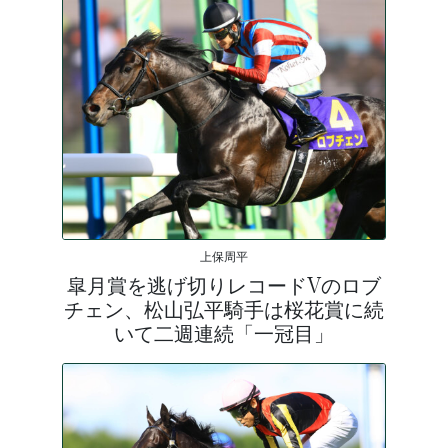
上保周平
皐月賞を逃げ切りレコードVのロブ
チェン、松山弘平騎手は桜花賞に続
いて二週連続「一冠目」