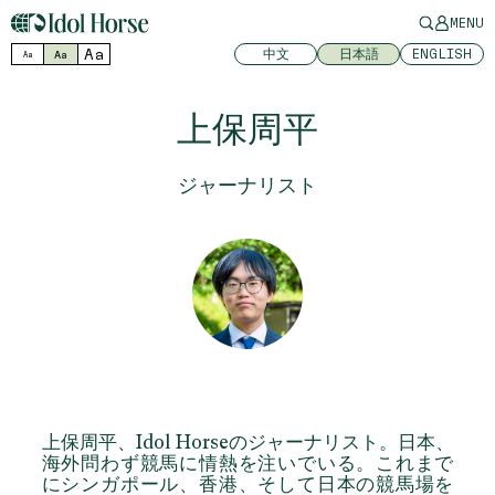
MENU
Aa
中文
日本語
ENGLISH
Aa
Aa
上保周平
ジャーナリスト
上保周平
、Idol Horseのジャーナリスト。日本、
海外問わず競馬に情熱を注いでいる。これまで
にシンガポール、香港、そして日本の競馬場を