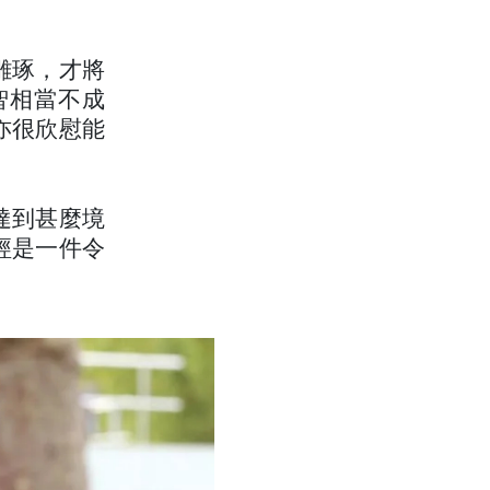
雕琢，才將
智相當不成
亦很欣慰能
達到甚麼境
經是一件令