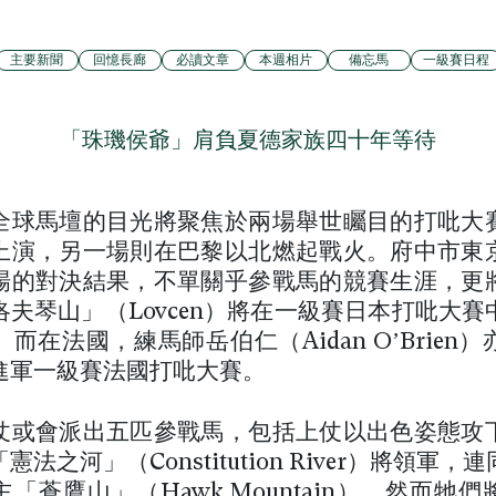
主要新聞
回憶長廊
必讀文章
本週相片
備忘馬
一級賽日程
「珠璣侯爺」肩負夏德家族四十年等待
全球馬壇的目光將聚焦於兩場舉世矚目的打吡大
上演，另一場則在巴黎以北燃起戰火。府中市東
場的對決結果，不單關乎參戰馬的競賽生涯，更
洛夫琴山」（Lovcen）將在一級賽日本打吡大賽
而在法國，練馬師岳伯仁（Aidan O’Brien
進軍一級賽法國打吡大賽。
仗或會派出五匹參戰馬，包括上仗以出色姿態攻
法之河」（Constitution River）將領軍，
「蒼鷹山」（Hawk Mountain）。然而牠