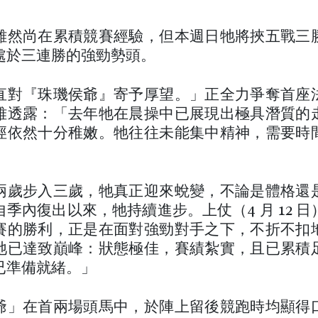
雖然尚在累積競賽經驗，但本週日牠將挾五戰三
處於三連勝的強勁勢頭。
直對『珠璣侯爺』寄予厚望。」正全力爭奪首座
雅透露：「去年牠在晨操中已展現出極具潛質的
徑依然十分稚嫩。牠往往未能集中精神，需要時
兩歲步入三歲，牠真正迎來蛻變，不論是體格還
季內復出以來，牠持續進步。上仗（4 月 12 
賽的勝利，正是在面對強勁對手之下，不折不扣
牠已達致巔峰：狀態極佳，賽績紮實，且已累積
已準備就緒。」
爺」在首兩場頭馬中，於陣上留後競跑時均顯得