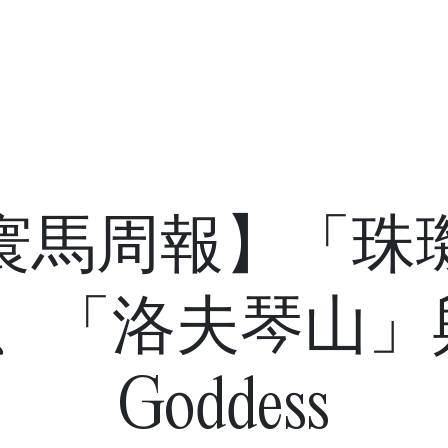
寰馬周報】「珠
、「洛夫琴山」與
Goddess