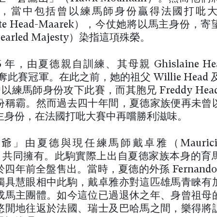
，當中包括曾以練馬師身份贏得法國打吡
ette Head-Maarek），今仗她將以馬主身份，
arled Majesty）染指這項殊榮。
6 年，由夏德親自訓練、其母親 Ghislaine He
 勇奪此賽冠軍。在此之前，她的祖父 Willie Head 及
均曾以練馬師身份攻下此賽，而其胞兄 Freddy Hea
份稱霸。然而過去四十年間，夏德家族便再未曾
主身份，在法國打吡大賽中再嚐勝利滋味。
」由夏德與現任練馬師戴卓雅（Mauricio D
hez）共同擁有。此駒實際上出自夏德家族本身的育
四年前全盤售出。當時，夏德的外孫 Fernando La
獨具慧眼相中此駒，戴卓雅亦對這匹雄馬青睞有
成馬主團體。如今這位已過退休之年、身曾祖母
悠閒地往返於法國、瑞士及巴哈馬之間，樂得將