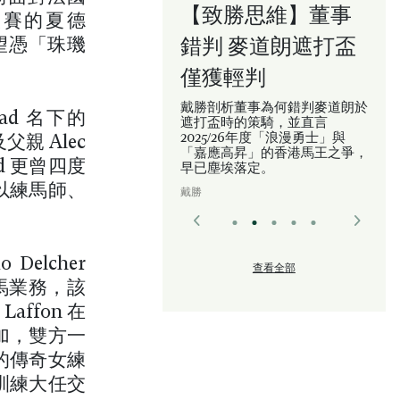
【致勝思維】董事
大賽的夏德
錯判 麥道朗遮打盃
寄望憑「珠璣
僅獲輕判
戴勝剖析董事為何錯判麥道朗於
ad 名下的
遮打盃時的策騎，並直言
2025/26年度「浪漫勇士」與
父親 Alec
「嘉應高昇」的香港馬王之爭，
d 更曾四度
早已塵埃落定。
以練馬師、
戴勝
elcher
查看全部
馬業務，該
ffon 在
加，雙方一
的傳奇女練
訓練大任交