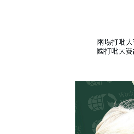
兩場打吡大
國打吡大賽