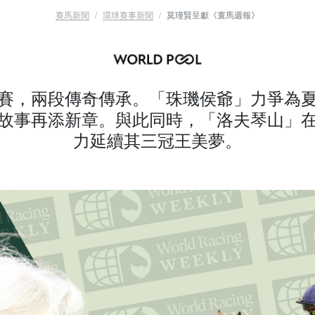
賽馬新聞
環球賽事新聞
莫瑾賢呈獻《寰馬週報》
賽，兩段傳奇傳承。「珠璣侯爺」力爭為
故事再添新章。與此同時，「洛夫琴山」
力延續其三冠王美夢。