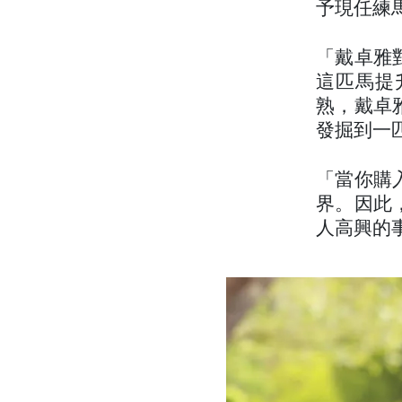
予現任練
「戴卓雅
這匹馬提
熟，戴卓
發掘到一
「當你購
界。因此
人高興的