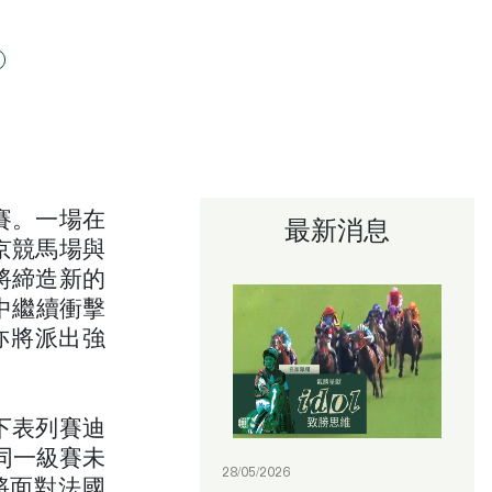
賽。一場在
最新消息
京競馬場與
將締造新的
中繼續衝擊
）亦將派出強
下表列賽迪
連同一級賽未
28/05/2026
們將面對法國