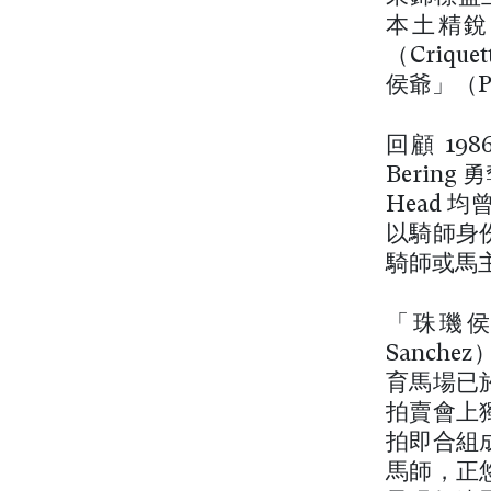
本土精銳
（Criqu
侯爺」（Pe
回顧 198
Bering
Head 
以騎師身
騎師或馬
「珠璣侯爺
Sanc
育馬場已於
拍賣會上
拍即合組
馬師，正