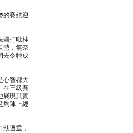
勝的賽績迎
法國打吡桂
走勢，無奈
間去令牠成
是心智都大
日）在三級賽
地展現其實
足夠陣上經
口勁過重，