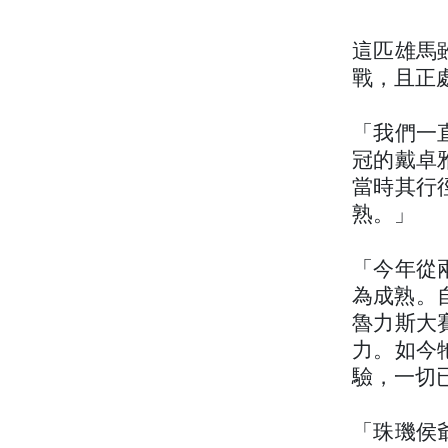
這匹雄馬
戰，且正
「我們一
冠的戴卓
當時其行
熟。」
「今年從
為成熟。自
魯力斯大
力。如今
驗，一切
「珠璣侯