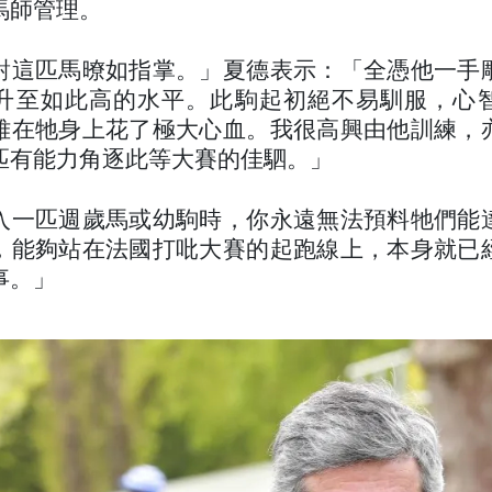
馬師管理。
對這匹馬暸如指掌。」夏德表示：「全憑他一手
升至如此高的水平。此駒起初絕不易馴服，心
雅在牠身上花了極大心血。我很高興由他訓練，
匹有能力角逐此等大賽的佳駟。」
入一匹週歲馬或幼駒時，你永遠無法預料牠們能
，能夠站在法國打吡大賽的起跑線上，本身就已
事。」