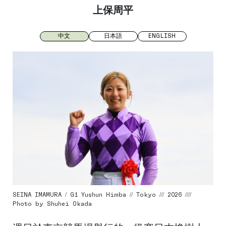
上保周平
中文
日本語
ENGLISH
SEINA IMAMURA / G1 Yushun Himba // Tokyo /// 2026 ////
Photo by Shuhei Okada