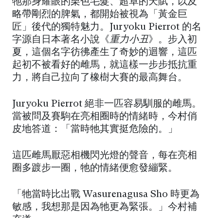
牠那身耀眼的栗色毛髮、超卓的天賦，以及
略帶剛烈的脾氣，都開始被視為「黃金巨
匠」後代的獨特魅力。Juryoku Pierrot 的名
字源自日本著名小說《
重力小丑
》。步入初
夏，這個名字彷彿產生了奇妙的迴響，這匹
起初不被看好的雌馬，就這樣一步步抵抗重
力，將自己拉向了橡樹大賽的最高舞台。
Juryoku Pierrot 絕非一匹容易馴服的雌馬。
當被問及賽駒在亮相圈時的情緒時，今村俏
皮地答道：「當時牠其實挺危險的。」
這匹雌馬厭惡相機閃光燈的聲音，每在亮相
圈多踱步一圈，牠的情緒便愈發繃緊。
「牠當時比出戰 Wasurenagusa Sho 時更為
敏感，我想那是因為牠更為緊張。」今村補