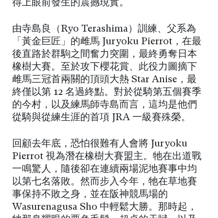
得上眼前發生的震撼現實。
由寺島良（Ryo Terashima）訓練、父系為
「黃金巨匠」的雌馬 Juryoku Pierrot，在最
後直路於群駒之間奮力突圍，最終勇奪日本
橡樹大賽。至於攻下櫻花賞、此役力圖摘下
雌馬三冠首兩關的頂頭大熱 Star Anise，最
終僅以第 12 名過終點。對於從騎第五個賽季
的今村，以及練馬師寺島而言，這均是他們
從騎與從練生涯的首項 JRA 一級賽殊榮。
回顧去年底，恐怕很難有人會將 Juryoku
Pierrot 視為潛在橡樹大賽盟主。牠在出道戰
一鳴驚人，隨後卻在連續兩場泥地賽事中均
以第七名落敗。然而步入今年，牠在草地賽
事保持不敗之身，並在阪神競馬場的
Wasurenagusa Sho 中輕鬆大勝。那時起，