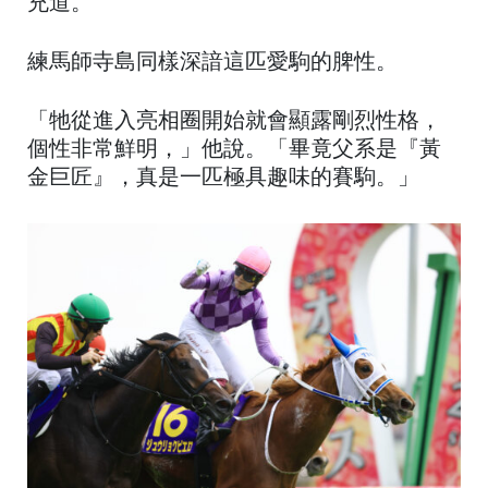
充道。
練馬師寺島同樣深諳這匹愛駒的脾性。
「牠從進入亮相圈開始就會顯露剛烈性格，
個性非常鮮明，」他說。「畢竟父系是『黃
金巨匠』，真是一匹極具趣味的賽駒。」