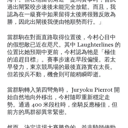
海中。但在牠當初角逐一捷馬賽事時，曾試
過出閘緊咬步速後未能完全放鬆。而且，我
認為在一級賽中如果留得太後將很難反敗為
勝，因此出閘後我便由牠順勢而行。」
當群駒在對面直路取得位置後，今村心目中
的假想敵已近在咫尺。其中 Laughterlines 的
位置比她預期中更前，今村認為牠是「極佳
的追趕目標」。賽事步速在早段偏慢。若太
早發力，東京競馬場的最後直路實在太長。
但若按兵不動，機會則可能稍瞬即逝。
當群駒轉入第四彎角時， Juryoku Pierrot 開
始自然地向外移出，今村隨即重新穩定走
勢。通過 400 米段柱時，坐騎反應極佳，但
前方的馬群卻異常緊密。