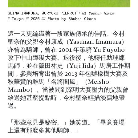
SEINA IMAMURA, JURYOKU PIERROT /
G1 Yushun Himb
a
// Tokyo /// 2026 //// Photo by Shuhei Okada
這一天更編織著一段家族傳承的佳話。今村
聖奈的父親今村康成（Yasunari Imamura）
亦曾為騎師，曾在 2001 年策騎 Yu Fuyoho
攻下中山障礙大賽。退役後，他轉任助理練
馬師，並在飯田祐史（Yuji Iida）馬房工作期
間，參與培育出曾於 2013 年包辦橡樹大賽及
秋華賞的雌馬「名將間風」（Meisho
Mambo）。當被問到深明大賽壓力的父親曾
給過她甚麼提點時，今村聖奈輕描淡寫地帶
過。
「那些意見是秘密。」她笑道。「畢竟賽場
上還有那麼多其他騎師。」