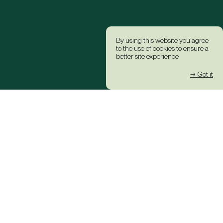
By using this website you agree
to the use of cookies to ensure a
better site experience.
→ Got it