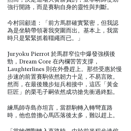
然而，決定這場大賽勝負的，並非騎師使勁
強行開路，而是賽駒自身的靈性與判斷。
今村回顧道：「前方馬群確實緊密，但我認
為是坐騎帶領著我突圍而出。基本上，我當
時只是緊緊抓着韁繩而已。」
Juryoku Pierrot 於馬群窄位中爆發強橫後
勁，Dream Core 在內欄苦苦支撐，
Laughterlines 則在外疊趕上。那些受惠於慢
步速的前置賽駒依然韌力十足，不易言敗。
然而，在最後幾步短兵相接中，這匹「黃金
巨匠」的栗毛子嗣依然成功搶先衝過終點。
練馬師寺島亦坦言，當群駒轉入轉彎直路
時，他也曾擔心馬匹落後太多，難以趕上。