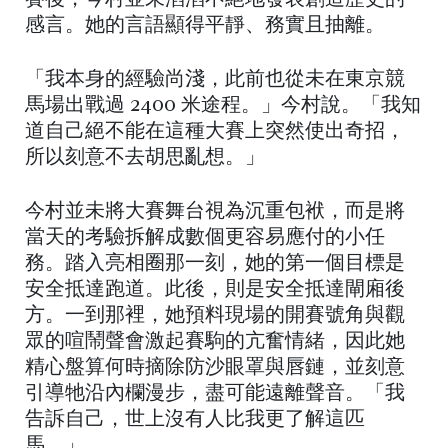
賽後，今村並未滔滔不絕地發表創造歷史的
感言。她的言語顯得平靜、務實且抽離。
「我本身的經驗尚淺，此前也從未在東京競
馬場出戰過 2400 米途程。」今村說。「我知
道自己絕不能在這種大賽上突然使出奇招，
所以刻意不去胡思亂想。」
今村並未將大賽舞台視為沉重包袱，而是將
當天的考驗拆解成數個更容易應付的小任
務。踏入亮相圈那一刻，她的第一個目標是
安全抵達跑道。此後，則是安全抵達閘廂後
方。一到那裡，她預料現場的開賽號角與觀
眾的喧鬧聲會激起賽駒的亢奮情緒，因此她
精心盤算何時摘除防沙眼罩與唇鏈，並刻意
引導牠沿內欄漫步，盡可能遠離聲音。「我
告訴自己，世上沒有人比我更了解這匹
馬。」