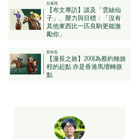
彭基理
【布文專訪】談及「雲絲仙
子」、壓力與目標：「沒有
其他東西比一匹良駒更能激
勵你」
郭米高
【漫長之旅】2001為蔡約翰旅
程的起點 亦是香港馬壇轉捩
點