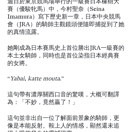
週日於東京競馬場舉行的一級賽日本橡樹大
賽（優駿牝馬）中，今村聖奈（Seina
Imamura）寫下歷史新一章，日本中央競馬
會（JRA）的騎師主觀鏡頭便隨即捕捉到了她
的真情流露。
她剛成為日本賽馬史上首位勝出JRA一級賽的
本土女騎師，同時也是首位染指日本經典賽
的女將。
“
Yabai, katte mouta
.”
這句帶有濃厚關西口音的驚嘆，大概可翻譯
為：「不妙，竟然贏了！」
這句並非出自一位了解面前景象的騎師，更
像是本能反射。鞍上人的情感，顯然還未追