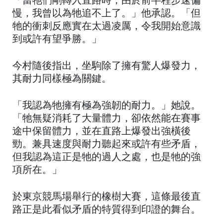
「當牠們剛轉入直路時，由於前半程步速偏
慢，我曾以為牠追不上了。」他承認。「但
牠的衝刺反應實在太過凌厲，令我開始意識
到或許有望爭勝。」
今村隨後指出，坐駒除了擁有驚人爆發力，
其耐力同樣極為關鍵。
「我認為牠擁有極為強韌的耐力。」她說。
「牠無疑消耗了大量體力，卻依然能在賽事
途中保留體力，並在直路上爆發出強橫後
勁。兼具速度與耐力聽起來或許有些矛盾，
但我認為這正是牠的過人之處，也是牠的強
項所在。」
於東京競馬場舉行的橡樹大賽，這條最後直
路正是此看似矛盾的特質得到印證的舞台。