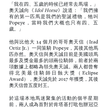
「我在四、五歲的時候已經常去馬場，」
奧天誠向《
Idol Horse
》說道：「我們擁
有的第一匹馬是我們的聖誕禮物，牠叫
Popeye，當時我們大概也只有四、五
歲。」
他與比他大 14 個月的哥哥奧天信（Irad
Ortiz Jr.）一同策騎 Popeye，其後其他馬
匹亦然。奧天信與奧天誠目前是美國頭馬
最多及獎金最多的頭兩位騎師，前者於兩
項數據上都略為領先奧天誠。兩人都曾奪
得北美最佳騎師日蝕大獎（Eclipse
Award），奧天誠先於 2017 年獲獎，其後
奧天信曾五度封王。
於這場本地馬迷聚集的活動的個半星期
前，兩人成為首對於肯塔基打吡包辦冠亞