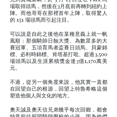
場取得頭馬，然後在3月底前再轉到紐約上
陣。而他哥哥在那裡首年上陣，取得驚人
的 151 場頭馬而引起注目。
可以說是自此之後他在某種意義上就一帆
風順：那個騎師日蝕大獎、為數眾多的大
賽冠軍、五項育馬者盃賽日頭馬、貝蒙錦
標、必利時錦標、肯塔基打吡、超過3,500
場頭馬以及生涯累積獎金達3億1,170萬美
元。
不過，從另一個角度來說，他其實一直都
在回望自己的根源，回望上特魯希略這個
塑造他個人與文化的地方。
奧天誠及奧天信兄弟幾乎每次回鄉，都會
特意前往探望騎師學校的小孩。因為他們