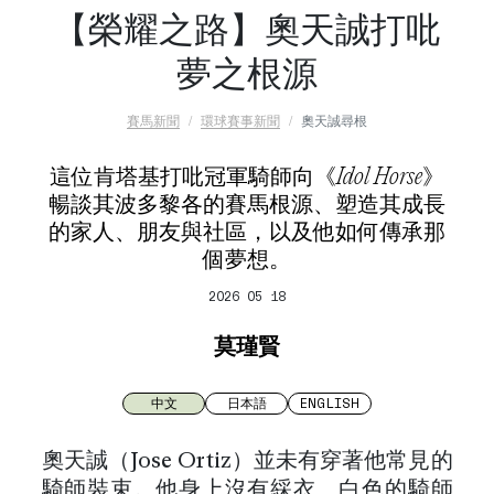
【榮耀之路】奧天誠打吡
夢之根源
賽馬新聞
環球賽事新聞
奧天誠尋根
這位肯塔基打吡冠軍騎師向《Idol Horse》
暢談其波多黎各的賽馬根源、塑造其成長
的家人、朋友與社區，以及他如何傳承那
個夢想。
2026 05 18
莫瑾賢
中文
日本語
ENGLISH
奧天誠（Jose Ortiz）並未有穿著他常見的
騎師裝束。他身上沒有綵衣、白色的騎師