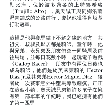
勒比海，位於波多黎各的上特魯希略
（Trujillo Alto），奧天誠正與同鄉沿著
瀝青舖成的公路前行，慶祝他獲得肯塔基
打吡冠軍。
這裡是他與賽馬結下不解之緣的地方，其
祖父、叔叔及鄰居都是騎師。童年時，他
與兄弟、表兄弟及朋友們會一同騎馬及前
往馬場，並每日花數小時一起玩電子遊戲
《Gallop Racer》。朋友中有兩位日後也
成為騎師，他們是於美國策騎的 Hector
Diaz Jr.及其弟弟Hector Miguel Diaz，後
者於一次賽事意外中墮馬導致癱瘓。正正
在這個小鎮，奧天誠兄弟於許多孩子在擁
有第一部單車的年紀時，就已經擁有他們
的第一匹馬。