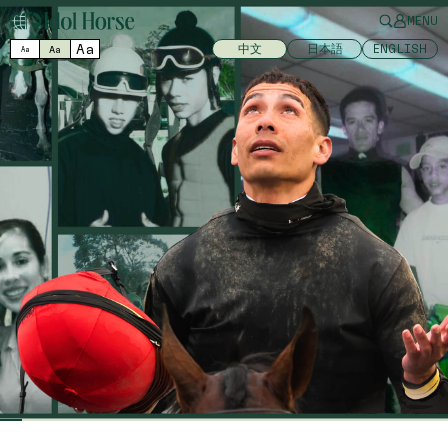
MENU
Aa
中文
日本語
ENGLISH
Aa
Aa