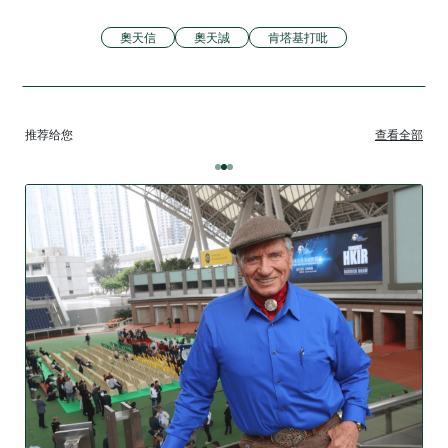
奧天信
奧天誠
肯塔基打吡
推荐给您
查看全部