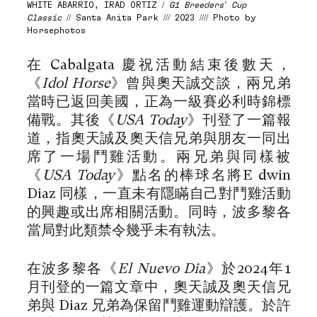
WHITE ABARRIO, IRAD ORTIZ /
G1 Breeders’ Cup
Classic
// Santa Anita Park /// 2023 //// Photo by
Horsephotos
在 Cabalgata 慶祝活動結束後數天，
《
Idol Horse
》曾與奧天誠交談，兩兄弟
當時已返回美國，正為一級賽必利時錦標
備戰。其後《
USA Today
》刊登了一篇報
道，指奧天誠及奧天信兄弟與朋友一同出
席了一場鬥雞活動。兩兄弟與同樣被
《
USA Today
》點名的棒球名將E dwin
Diaz 同樣，一直未有隱瞞自己對鬥雞活動
的興趣或出席相關活動。同時，波多黎各
當局對此類禁令幾乎未有執法。
在波多黎各《
El Nuevo Dia
》於2024年1
月刊登的一篇文章中，奧天誠及奧天信兄
弟與 Diaz 兄弟為保留鬥雞運動辯護。於許