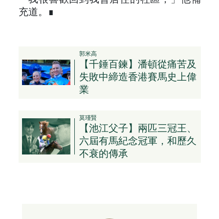
充道。∎
郭米高
【千錘百鍊】潘頓從痛苦及
失敗中締造香港賽馬史上偉
業
莫瑾賢
【池江父子】兩匹三冠王、
六屆有馬紀念冠軍，和歷久
不衰的傳承