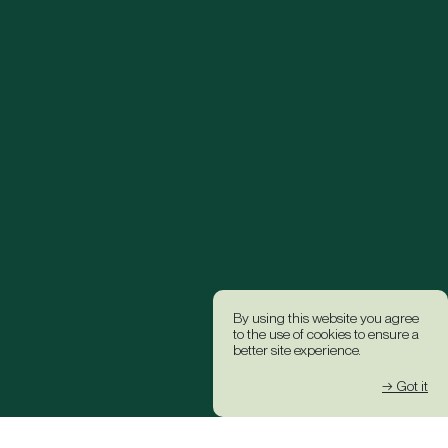
By using this website you agree
to the use of cookies to ensure a
better site experience.
→ Got it