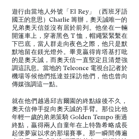
遊行由當地人外號「El Rey」（西班牙語
國王的意思）Charlie 籌辦，奧天誠唯一的
兄弟奧天信並沒有居於前列。他坐在一輛
開篷車上，穿著黑色 T 恤，帽繩緊緊繫在
下巴底，當人群走向夜色之際，他只是默
默地留在鎂光燈外。畢竟贏得肯塔基打吡
的是奧天誠，而奧天信一直堅定且清楚強
調這訊息。當地的 Teleonce 電視台記者於
機場等候他們抵達並採訪他們，他也曾向
傳媒強調這一點。
就在他們越過邱吉爾園的終點線後不久，
奧天信伸手捉向奧天誠的手臂。那位比他
年輕一歲的弟弟策騎 Golden Tempo 衝過
終點，贏得兩人自童年在上特魯希略成長
起便夢寐以求的那場賽事。那一瞬間傳遍