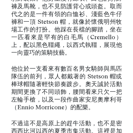
褲及馬靴，也不見防護背心或頭盔。取而
代之的是一件有領的白恤衫、淺藍色牛仔
褲和一頂 Stetson 帽，就像於懷俄明州牧
場工作的打扮。他踩在長檔的腳踏，坐在
一匹看來是罕有的白毛馬（Cremello）
上，配以黑色韁繩，以西式執韁，展現他
一向靈巧的策騎技藝。
他位於一支看來有數百名男女騎師與馬匹
隊伍的前列，眾人都戴著的 Stetson 帽或
棒球帽隨著輕快節奏踱步。奧天誠於活動
期間更換了不同頭飾，腰間看來只欠一把
左輪手槍，以及一段作曲家安尼奧摩利哥
（Ennio Morricone）的配樂。
不過這不是高原上的趕牛活動，也不是密
西西比河以西的夏季市集活動。這裡是加