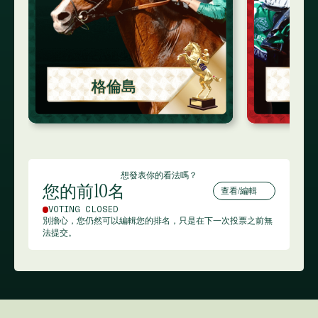
Congratulations Calandagan! A worthy winner.
Masquerade Ball seemingly very popular with the fan
vote. Can’t wait to see them clash again
06/02/2026 at 5:09 pm
Reply
3
mcqueenteio
格倫島
格倫島
青
青
大家好，请支持帝王x麦昆
03/02/2026 at 7:44 pm
Reply
3
nakayamalight
想發表你的看法嗎？
请投票给得令星喵 凯旋门冠军喵 请投票给同工之妙喵 年度
您的前10名
查看/編輯
三G1喵 谢谢喵
VOTING CLOSED
03/02/2026 at 7:29 pm
Reply
別擔心，您仍然可以編輯您的排名，只是在下一次投票之前無
法提交。
3
ogurishergar
撸少：请大家一起把票投给大狸子
03/02/2026 at 7:29 pm
Reply