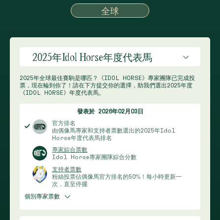
全球
2025年Idol Horse年度代表馬
Comments
2025年全球最佳賽駒是哪匹？《IDOL HORSE》專家團隊已完成投
票，現在輪到你了！請在下方提交你的選擇，助我們選出2025年度
《IDOL HORSE》年度代表馬。
發表於 2026年02月03日
官方排名
由偶像馬專家和支持者票數選出的2025年Idol
86
meekequinox
Horse年度代表馬排名
專家綜合票數
Three extremely worthy winners in Calandagan, KYR &
Idol Horse專家團隊綜合分數
Forever Young!
支持者票數
03/02/2026 at 10:37 pm
Reply
粉絲投票佔偶像馬官方排名的50%！每小時更新一
次，直至停擺
個別專家票數
87
fantasticlight
撸國的都是傻逼，我奇異光芒就在這罵你，等你哦—