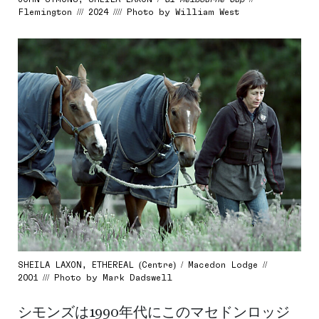
Flemington /// 2024 //// Photo by William West
SHEILA LAXON, ETHEREAL (Centre) / Macedon Lodge //
2001 /// Photo by Mark Dadswell
シモンズは1990年代にこのマセドンロッジ