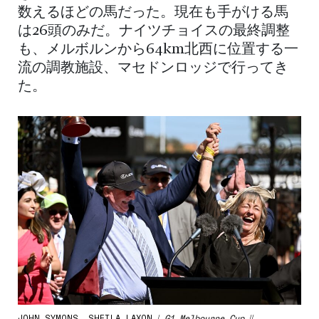
数えるほどの馬だった。現在も手がける馬
は26頭のみだ。ナイツチョイスの最終調整
も、メルボルンから64km北西に位置する一
流の調教施設、マセドンロッジで行ってき
た。
JOHN SYMONS, SHEILA LAXON /
G1 Melbourne Cup
//