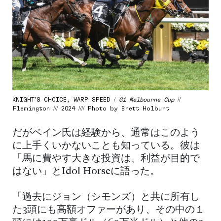
KNIGHT’S CHOICE, WARP SPEED /
G1 Melbourne Cup
//
Flemington /// 2024 //// Photo by Brett Holburt
だがベイン氏は経験から、通常はこのよう
に上手くいかないことも知っている。彼は
「馬に費やす大きな投資は、利益が目的で
はない」とIdol Horseに語った。
「過去にジョン（シモンズ）と共に所有し
た3頭にも高額オファーがあり、その中の１