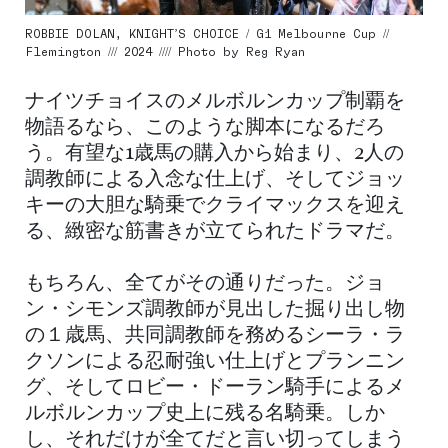
ROBBIE DOLAN, KNIGHT’S CHOICE / G1 Melbourne Cup //
Flemington /// 2024 //// Photo by Reg Ryan
ナイツチョイスのメルボルンカップ制覇を
物語るなら、このような脚本になるだろ
う。有望な1歳馬の購入から始まり、2人の
調教師による入念な仕上げ、そしてジョッ
キーの大胆な騎乗でクライマックスを迎え
る、緻密な筋書きが立てられたドラマだ。
もちろん、全てがその通りだった。ジョ
ン・シモンズ調教師が見出した掘り出し物
の１歳馬、共同調教師を務めるシーラ・ラ
クソンによる忍耐強い仕上げとプランニン
グ、そしてロビー・ドーラン騎手によるメ
ルボルンカップ史上に残る名騎乗。しか
し、それだけが全てだと言い切ってしまう