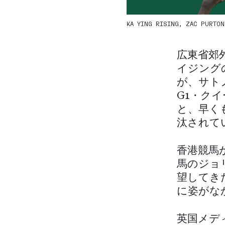
KA YING RISING, ZAC PURTON
広東省郊
イジング
が、サト
G1・ク
と、早く
汰されて
香港競馬
馬のジョ
望してき
に姿がな
英国メデ