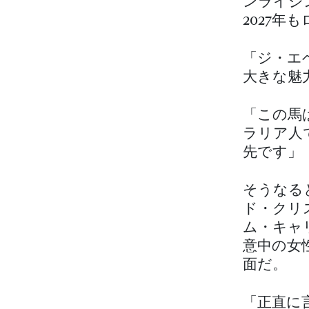
ンライジ
2027
「ジ・エ
大きな魅
「この馬
ラリア人
先です」
そうなる
ド・クリ
ム・キャ
意中の女
面だ。
「正直に