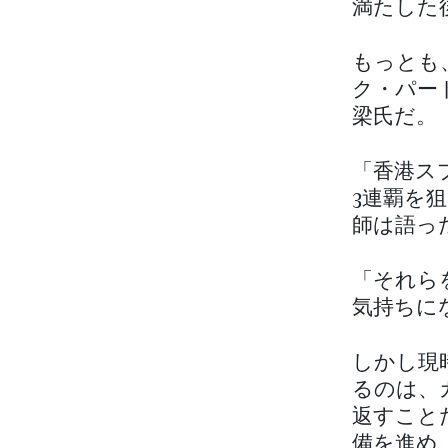
満たした
もっとも
ク・パー
梁氏だ。
「香港ス
3連覇を
師は語っ
「それら
気持ちに
しかし現
るのは、
返すこと
備を進め