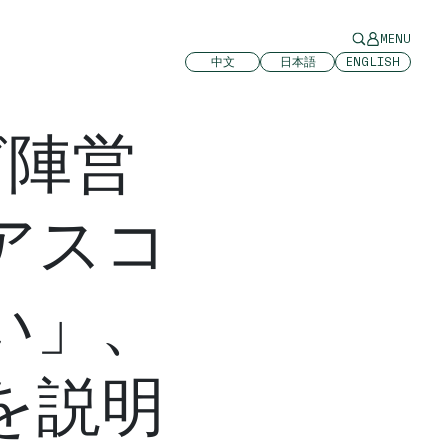
MENU
中文
日本語
ENGLISH
グ陣営
ルアスコ
い」、
を説明