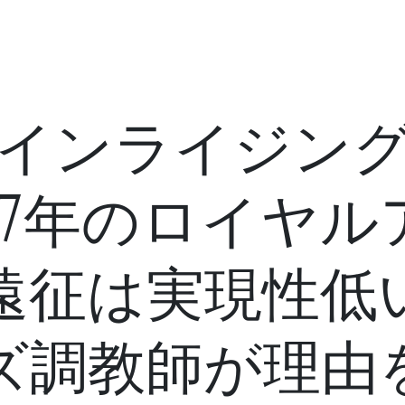
インライジン
27年のロイヤ
遠征は実現性低
ズ調教師が理由