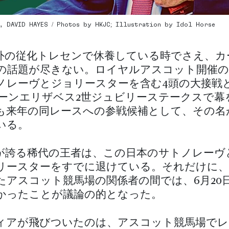
, DAVID HAYES / Photos by HKJC; Illustration by Idol Horse
外の従化トレセンで休養している時でさえ、カ
の話題が尽きない。ロイヤルアスコット開催の
ノレーヴとジョリースターを含む4頭の大接戦
イーンエリザベス2世ジュビリーステークスで幕
も来年の同レースへの参戦候補として、その名
いる。
が誇る稀代の王者は、この日本のサトノレーヴ
リースターをすでに退けている。それだけに、
たアスコット競馬場の関係者の間では、6月20
かったことが議論の的となった。
ィアが飛びついたのは、アスコット競馬場でレ