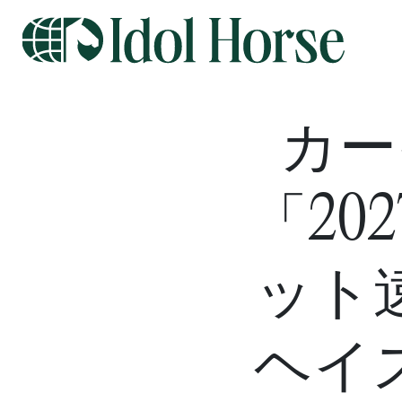
カー
「20
ット
ヘイ