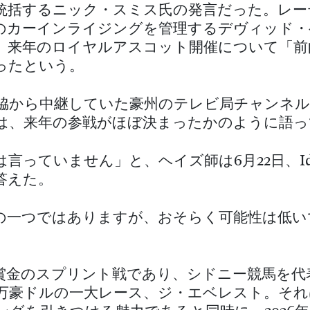
統括するニック・スミス氏の発言だった。レー
のカーインライジングを管理するデヴィッド・
、来年のロイヤルアスコット開催について「前
ったという。
脇から中継していた豪州のテレビ局チャンネル
は、来年の参戦がほぼ決まったかのように語っ
言っていません」と、ヘイズ師は6月22日、Idol 
答えた。
の一つではありますが、おそらく可能性は低い
賞金のスプリント戦であり、シドニー競馬を代
00万豪ドルの一大レース、ジ・エベレスト。そ