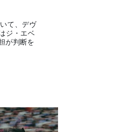
いて、デヴ
はジ・エベ
担が判断を