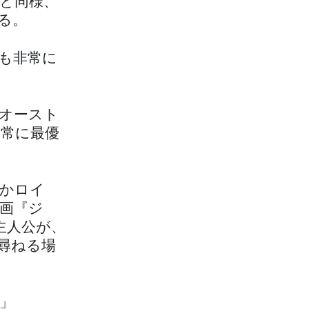
年と同様、
る。
も非常に
オースト
常に最優
かロイ
映画『ジ
主人公が、
尋ねる場
」