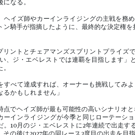
後になる。
、ヘイズ師やカーインライジングの主戦を務
トン騎手が指摘したように、最終的な決定権を
プリントとチェアマンズスプリントプライズ
狙い、ジ・エベレストでは連覇を目指します」
た。
をすべて達成すれば、オーナーも挑戦してみよ
なるかもしれません」
時点でヘイズ師が最も可能性の高いシナリオと
カーインライジングが今季と同じローテーショ
だ。10月のジ・エベレストに2年連続で出走す
、その後は2027年の同レース3度目の出走を目