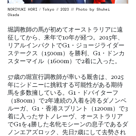
NORIYUKI HORI / Tokyo // 2023 /// Photo by Shuhei
Okada
堀調教師の馬が初めてオーストラリアに遠
征してから、来年で10年が経つ。2015年、
リアルインパクトでG1・ジョージライダー
ステークス（1500m）を勝利、G1・ドンカ
スターマイル（1600m）で2着に入った。
57歳の堀宣行調教師が率いる厩舎は、2025
年にシドニーに挑戦する可能性がある期待
馬を多数擁している。G1・ドバイターフ
（1800m）で2年連続の入着を誇るダノンベ
ルーガ、G1・香港スプリント（1200m）で3
着に入ったサトノレーヴ、オーストラリア
でG1を4勝した名牝モシーンの息子であるダ
ノンエアズロック、先日7歳にして去勢され