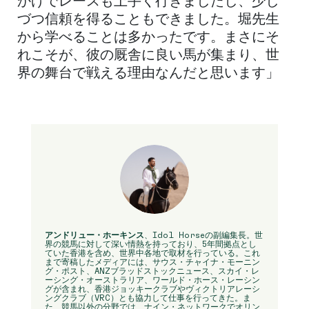
かげでレースも上手く行きましたし、少し
づつ信頼を得ることもできました。堀先生
から学べることは多かったです。まさにそ
れこそが、彼の厩舎に良い馬が集まり、世
界の舞台で戦える理由なんだと思います」
アンドリュー・ホーキンス
、Idol Horseの副編集長。世
界の競馬に対して深い情熱を持っており、5年間拠点とし
ていた香港を含め、世界中各地で取材を行っている。これ
まで寄稿したメディアには、サウス・チャイナ・モーニン
グ・ポスト、ANZブラッドストックニュース、スカイ・レ
ーシング・オーストラリア、ワールド・ホース・レーシン
グが含まれ、香港ジョッキークラブやヴィクトリアレーシ
ングクラブ（VRC）とも協力して仕事を行ってきた。ま
た、競馬以外の分野では、ナイン・ネットワークでオリン