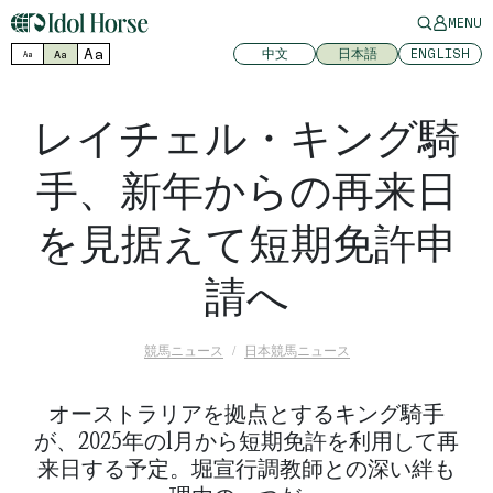
MENU
Aa
中文
日本語
ENGLISH
Aa
Aa
レイチェル・キング騎
手、新年からの再来日
を見据えて短期免許申
請へ
競馬ニュース
日本競馬ニュース
オーストラリアを拠点とするキング騎手
が、2025年の1月から短期免許を利用して再
来日する予定。堀宣行調教師との深い絆も