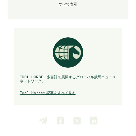
すべて表示
IDOL HORSE、多言語で展開するグローバル競馬ニュース
ネットワーク。
Idol Horseの記事をすべて見る