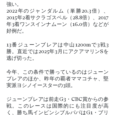
強い。
2022年のジャンダルム（単勝20.3倍）、
2015年2着サクラゴスペル（28.8倍）、2017
年3着ワンスインナムーン（16.0倍）などが
好例だ。
13番ジューンブレアは中山1200mで3戦3
勝。直近では2025年3月にアクアマリンSを
逃げ切った。
今年、この条件で勝っているのはジューン
ブレアのほか、昨年の覇者ママコチャ、堅
実派ヨシノイースターの3頭。
ジューンブレアは前走G3・CBC賞からの参
戦。このレースは国際的にも注目度が高
く、勝ち馬インビンシブルパパはG1・ブリ