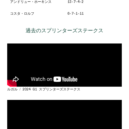
アンドリュー・ホーキンス
13-7-4-2
コスタ・ロルフ
6-7-1-11
過去のスプリンターズステークス
ルガル / 2024 G1 スプリンターズステークス