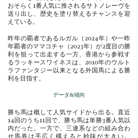
おそらく1番人気に推されるサトノレーヴを
送り出し、歴史を塗り替えるチャンスを迎
えている。
昨年の覇者であるルガル（2024年）や一昨
年覇者のママコチャ（2023年）が2度目の勝
利を狙って出走する一方、香港から参戦す
るラッキースワイネスは、2010年のウルト
ラファンタジー以来となる外国馬による勝
利を目指す。
データ&傾向
勝ち馬は概して人気サイドから出る。直近
14回のうち11回で、勝ち馬は単勝3番人気以
内だった。一方で、三連系などの組み合わ
せ馬券は手広く構えると妙味が大きい。