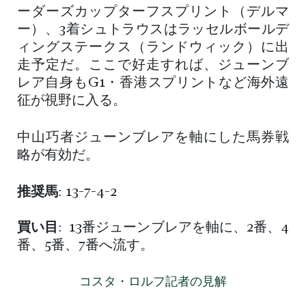
ーダーズカップターフスプリント（デルマ
ー）、3着シュトラウスはラッセルボールデ
ィングステークス（ランドウィック）に出
走予定だ。ここで好走すれば、ジューンブ
レア自身もG1・香港スプリントなど海外遠
征が視野に入る。
中山巧者ジューンブレアを軸にした馬券戦
略が有効だ。
推奨馬
: 13-7-4-2
買い目
: 13番ジューンブレアを軸に、2番、4
番、5番、7番へ流す。
コスタ・ロルフ記者の見解