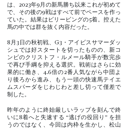
は、2023年9月の新馬勝ち以来これが初めて
で、その後の9戦はすべて前でペースを作っ
ていた。結果はビリービングの5着。控えた
馬の中では群を抜く内容だった。
8月3日の秋初戦、G3・アイビスサマーダッ
シュでは好スタートを切ったものの、新コ
ンビのクリストフ・ルメール騎手が数完歩
で再び手綱を抑える選択。戦術はさらに効
果的に働き、4.6倍の2番人気ながら中団よ
り後ろから進み、もう一頭の快速馬テイエ
ムスパーダをじわじわと差し切って僅差で
制した。
昨年のように終始厳しいラップを刻んで終
いに8着へと失速する “逃げの役回り” を担
うのではなく、今回は内枠を生かし、松山