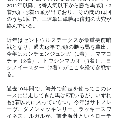
2011年以降、5番人気以下から勝ち馬3頭・2
着7頭・3着11頭が出ており、その間の14回
のうち6回で、三連単に単勝40倍超の大穴が
絡んでいる。
近年はセントウルステークスが最重要前哨
戦となり、過去13年で7頭の勝ち馬を輩出。
今年はカンチェンジュンガ（1着）、ママコ
チャ（2着）、トウシンマカオ（3着）、ヨ
シノイースター（7着）がここを経て参戦す
る。
過去10年間で、海外で前走を使ってこのレ
ースに出走してきた馬は8頭いるが、いずれ
も3着以内に入っていない。今年はサトノレ
ーヴ、ダノンマッキンリー、ラッキースワ
イネス、ルガルが、前走海外というローテ