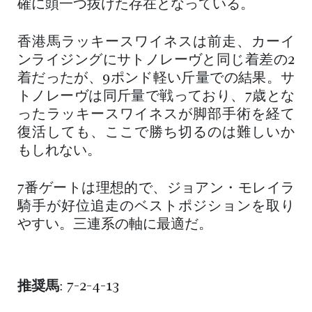
確に頭一つ抜けた存在となっている。
香港馬ラッキースワイネスは前走、カーイ
ンライジングにサトノレーヴと同じ着差の2
着だったが、9ポンド軽い斤量での結果。サ
トノレーヴは同斤量で戦っており、7歳とな
ったラッキースワイネスが脚部手術を経て
復活しても、ここで勝ち切るのは難しいか
もしれない。
7番ゲートは理想的で、ジョアン・モレイラ
騎手が好位追走のベストポジションを取り
やすい。三連系の軸に最適だ。
推奨馬
: 7-2-4-13