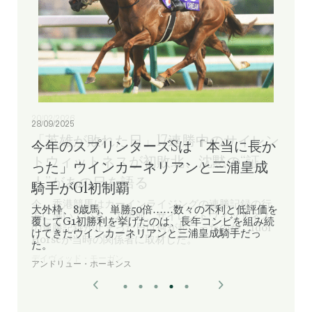
28/09/2025
今年のスプリンターズSは「本当に長か
った」ウインカーネリアンと三浦皇成
騎手がG1初制覇
大外枠、8歳馬、単勝50倍……数々の不利と低評価を
覆してG1初勝利を挙げたのは、長年コンビを組み続
けてきたウインカーネリアンと三浦皇成騎手だっ
た。
アンドリュー・ホーキンス