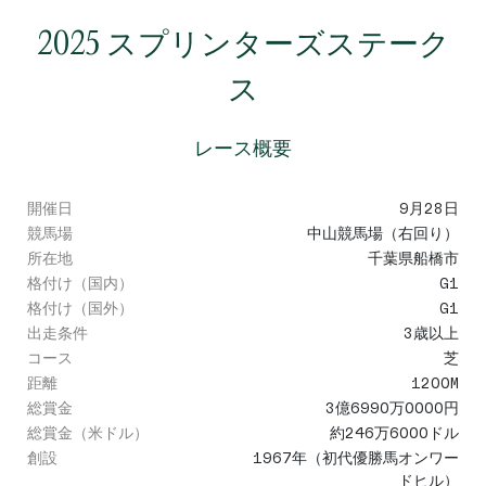
2025 スプリンターズステーク
ス
レース概要
開催日
9月28日
競馬場
中山競馬場（右回り）
所在地
千葉県船橋市
格付け（国内）
G1
格付け（国外）
G1
出走条件
3歳以上
コース
芝
距離
1200M
総賞金
3億6990万0000円
総賞金（米ドル）
約246万6000ドル
創設
1967年（初代優勝馬オンワー
ドヒル）