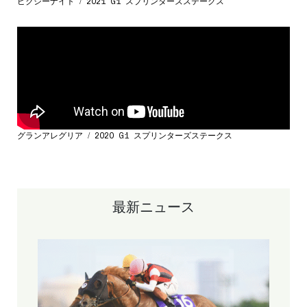
ピクシーナイト / 2021 G1 スプリンターズステークス
グランアレグリア / 2020 G1 スプリンターズステークス
最新ニュース