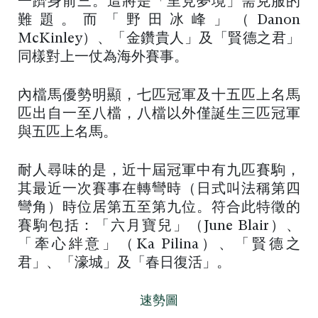
一躋身前三。這將是「里見夢境」需克服的
難題。而「野田冰峰」（Danon
McKinley）、「金鑽貴人」及「賢德之君」
同樣對上一仗為海外賽事。
內檔馬優勢明顯，七匹冠軍及十五匹上名馬
匹出自一至八檔，八檔以外僅誕生三匹冠軍
與五匹上名馬。
耐人尋味的是，近十屆冠軍中有九匹賽駒，
其最近一次賽事在轉彎時（日式叫法稱第四
彎角）時位居第五至第九位。符合此特徵的
賽駒包括：「六月寶兒」（June Blair）、
「牽心絆意」（Ka Pilina）、「賢德之
君」、「濠城」及「春日復活」。
速勢圖