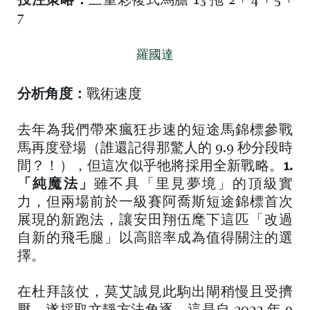
投注策略：
三重彩複式馬膽 13 拖 2 + 4 + 5 +
7
羅國達
分析角度：
戰術速度
去年為我們帶來瘋狂步速的短途馬錦標參戰
馬再度登場（誰還記得那驚人的 9.9 秒分段時
間？！），但這次似乎牠將採用全新戰略。
1.
「純魔法」
雖不具「里見夢境」的頂級實
力，但兩場前於一級賽阿喬斯短途錦標首次
展現的新跑法，讓安田翔伍麾下這匹「改過
自新的飛毛腿」以高賠率成為值得關注的選
擇。
在杜拜該仗，莫艾誠見此駒出閘稍慢且受擠