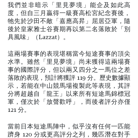
我們並非暗示「里見夢境」能企及如此高
度，但自三月贏得一級賽高松宮紀念賽後，
牠先於沙田不敵「嘉應高昇」屈居亞軍，隨
後於皇家雅士谷賽期再以第二名落敗於「別
具風味」（Lazzat）。
這兩場賽事的表現堪稱當今短途賽事的頂尖
水準。雖然「里見夢境」尚未獲得這兩場賽
事的國際評分，但以兩又四分之一馬位之差
落敗的表現，預計將獲評 119 分。歷史數據顯
示，若能在中山競馬場複製此等表現，其評
分將超越自「龍王」以來所有短途馬錦標冠
軍，僅次於「放聲歡呼」，而後者評分亦僅
121 分。
當前日本短途馬陣中，似乎沒有任何一匹能
躋身 120 分或更高評分之列，幾匹潛在對手