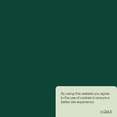
By using this website you agree
to the use of cookies to ensure a
better site experience.
→ Got it