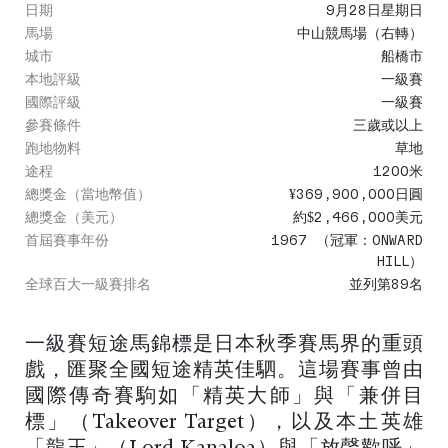
日期
9月28日星期日
馬場
中山競馬場（右轉）
城市
船橋市
本地評級
一級賽
國際評級
一級賽
參賽條件
三歲或以上
跑地物料
草地
途程
1200米
總獎金（當地幣值）
¥369,900,000日圓
總獎金（美元）
約$2,466,000美元
首屆賽事年份
1967 （冠軍：ONWARD
HILL）
全球百大一級賽排名
並列第89名
一級賽短途馬錦標是日本秋季賽馬界的重頭
戲，匯聚全國短途精英佳駟。這場賽事曾由
國際傳奇賽駒如「精英大師」與「兼併目
標」（Takeover Target），以及本土英雄