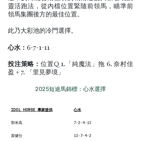
靈活跑法，從內檔位置緊隨前領馬，瞄準前
領馬集團後方的最佳位置。
此乃大彩池的冷門選擇。
心水：
6-7-1-11
投注策略：
位置Q 1.「純魔法」拖 6. 奈村佳
盈 + 7. 「里見夢境」
2025短途馬錦標：心水選擇
IDOL HORSE 專家提供
心水
郭米高
7-2-4-13
賀健仕
13-7-4-2