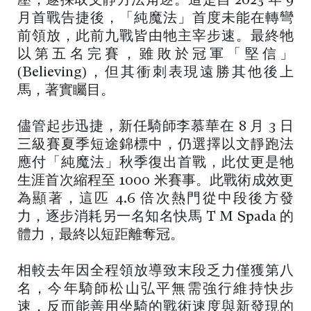
壓，遂採取文靜方法角逐。這是自 2023 年 9
月首戰告捷後，「純魔法」首度未能在轉彎
前領放，此前九戰皆由牠主宰步速。最終牠
以第五名完賽，雖敗於冠軍「堅信」
(Believing)，但其衝刺表現遠勝其他後上
馬，著實矚目。
儘管起步迅捷，新任騎師李慕華在 8 月 3 日
三級賽夏季短途錦標中，仍選擇以文靜跑法
應付「純魔法」秋季復出首戰，此仗更是牠
生涯首次縮程至 1000 米賽事。此戰術成效更
為顯著，這匹 4.6 倍次熱門從中段後方發
力，逐步消耗另一名知名快馬 T M Spada 的
體力，最終以短距離奪冠。
相較去年因全程領放導致末段乏力僅獲第八
名，今年騎師松山弘平無需強行維持快步
速，反而能善用坐騎的戰術速度與新發現的