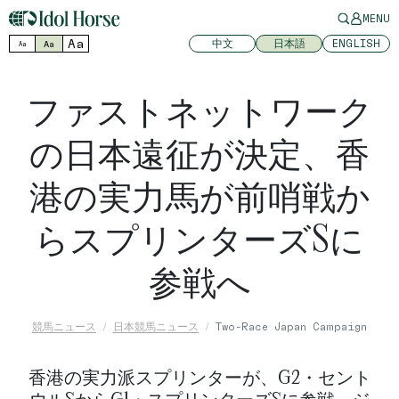
MENU
Aa
中文
日本語
ENGLISH
Aa
Aa
ファストネットワーク
の日本遠征が決定、香
港の実力馬が前哨戦か
らスプリンターズSに
参戦へ
競馬ニュース
日本競馬ニュース
Two-Race Japan Campaign
香港の実力派スプリンターが、G2・セント