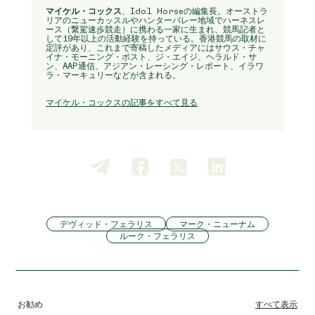
マイケル・コックス
、Idol Horseの編集長。オーストラ
リアのニューカッスルやハンターバレー地域でハーネスレ
ース（繋駕速歩競走）に携わる一家に生まれ、競馬記者と
して19年以上の活動経験を持っている。香港競馬の取材に
定評があり、これまで寄稿したメディアにはサウス・チャ
イナ・モーニング・ポスト、ジ・エイジ、ヘラルド・サ
ン、AAP通信、アジアン・レーシング・レポート、イラワ
ラ・マーキュリーなどが含まれる。
マイケル・コックスの記事をすべて見る
デヴィッド・フェラリス
マーク・ニューナム
ルーク・フェラリス
お勧め
すべて表示