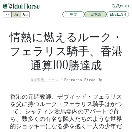
MENU
Aa
中文
日本語
ENGLISH
Aa
Aa
情熱に燃えるルーク・
フェラリス騎手、香港
通算100勝達成
香港競馬ニュース
Ferraris Fired Up
香港の元調教師、デヴィッド・フェラリス
を父に持つルーク・フェラリス騎手はかつ
て、シャティン競馬場内のアパートで育
ち、数多くの有名な隣人たちのような世界
的ジョッキーになる夢を抱く一人の少年だ