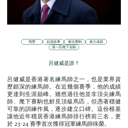
簡歷
起源故事
最佳賽駒
最大成就
第一匹麾下名駒
呂健威是誰？
呂健威是香港著名練馬師之一，也是業界資
歷頗深的練馬師。在近幾個賽季，他的成績
更達到生涯巔峰。雖然過往他並非頂尖練馬
師、麾下賽駒也鮮見頂級馬匹，但憑著穩健
可靠的訓練作風，逐步建立口碑。這份根基
讓他近年穩居香港練馬師排行榜前三名，更
於 23-24 賽季首次獲得冠軍練馬師殊榮。