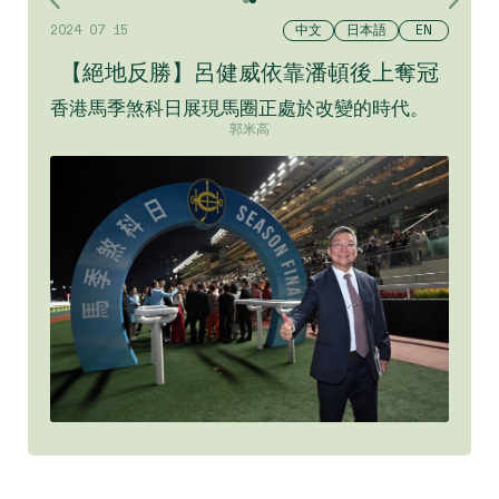
中文
中文
日本語
日本語
EN
EN
2024 07 19
2024 07 15
【絕地反勝】呂健威依靠潘頓後上奪冠
香港馬季煞科日展現馬圈正處於改變的時代。
郭米高
閱讀更多