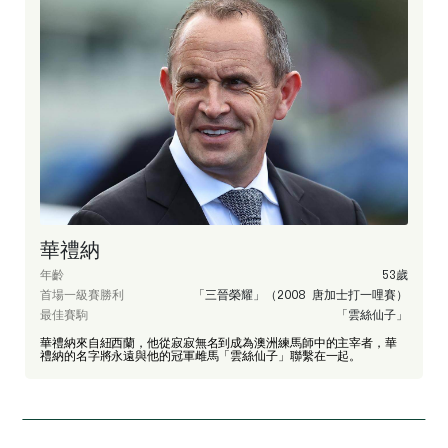
華禮納
年齡
53歲
首場一級賽勝利
「三晉榮耀」（2008 唐加士打一哩賽）
最佳賽駒
「雲絲仙子」
華禮納來自紐西蘭，他從寂寂無名到成為澳洲練馬師中的主宰者，華
禮納的名字將永遠與他的冠軍雌馬「雲絲仙子」聯繫在一起。