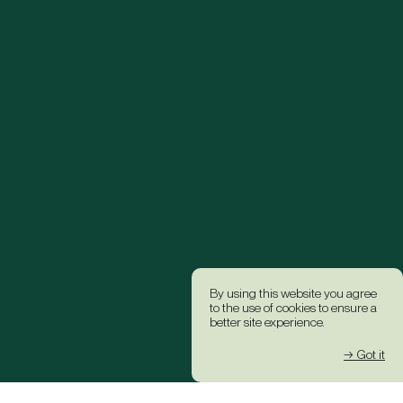
By using this website you agree
to the use of cookies to ensure a
better site experience.
→ Got it