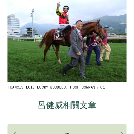
FRANCIS LUI, LUCKY BUBBLES, HUGH BOWMAN / G1
呂健威相關文章