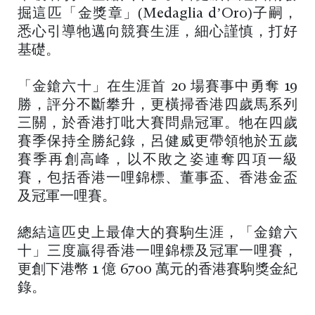
掘這匹「金獎章」(Medaglia d’Oro)子嗣，
悉心引導牠邁向競賽生涯，細心謹慎，打好
基礎。
「金鎗六十」在生涯首 20 場賽事中勇奪 19
勝，評分不斷攀升，更橫掃香港四歲馬系列
三關，於香港打吡大賽問鼎冠軍。牠在四歲
賽季保持全勝紀錄，呂健威更帶領牠於五歲
賽季再創高峰，以不敗之姿連奪四項一級
賽，包括香港一哩錦標、董事盃、香港金盃
及冠軍一哩賽。
總結這匹史上最偉大的賽駒生涯，「金鎗六
十」三度贏得香港一哩錦標及冠軍一哩賽，
更創下港幣 1 億 6700 萬元的香港賽駒獎金紀
錄。