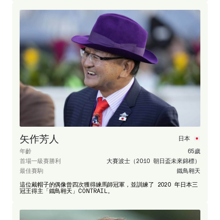
矢作芳人
日本
年齡
65歲
首場一級賽勝利
大賽波士（2010 朝日盃未來錦標）
最佳賽駒
鐵鳥翱天
這位戴帽子的偶像曾四次獲得練馬師冠軍，並訓練了 2020 年日本三
冠王得主「鐵鳥翱天」CONTRAIL。