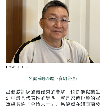
FRANCIS LUI /
呂健威哪匹麾下賽駒最佳?
呂健威訓練過最優秀的賽駒，也是他職業生
涯中最具代表性的馬匹，就是家傳戶曉的冠
軍級名駒「金鎗六十」。呂健威在紐西蘭發