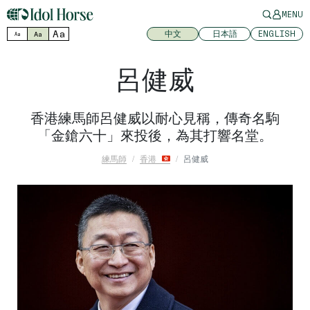
MENU
Aa
中文
日本語
ENGLISH
Aa
Aa
呂健威
香港練馬師呂健威以耐心見稱，傳奇名駒
「金鎗六十」來投後，為其打響名堂。
練馬師
香港
呂健威