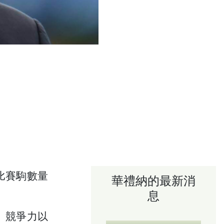
比賽駒數量
華禮納的最新消
息
、競爭力以