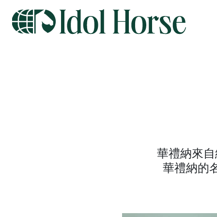
華禮納來自
華禮納的