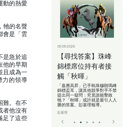
運動的熱愛
，牠的名聲
都會是「雲
05/05/2026
【尋找答案】珠峰
不是急於追
錦標席位持有者接
在他的早期
並且成為一
觸「秋暉」
潛力的領導
「嘉應高昇」已手執珠穆朗瑪峰
錦標盃耳，讓其他競爭對手不禁
提出同一疑問：究竟誰能擊敗
牠？「秋暉」或許就是最引人入
困難。在不
勝的答案。彭基理報導。
或者他沒有
彭基理
滿足了這些