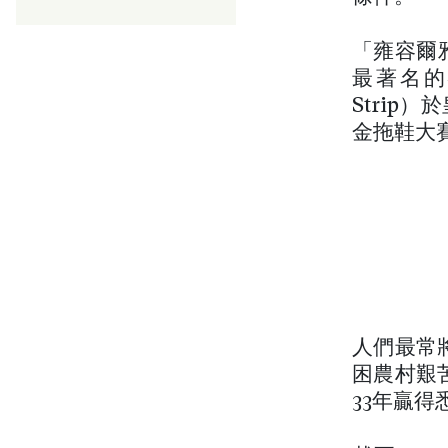
「雍容爾雅」
最著名的
Strip
金拖鞋大
人們最常將
困農村艱
33年贏