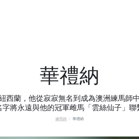
華禮納
紐西蘭，他從寂寂無名到成為澳洲練馬師
名字將永遠與他的冠軍雌馬「雲絲仙子」聯
練馬師
華禮納