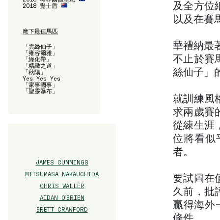
及全方位
2018 覺士盾
以及在賽
麾下最佳馬匹
華禮納最
「雲絲仙子」
「雍容爾雅」
不止於賽
「綠化帶」
「精緻之道」
絲仙子」
「秋陽」
Yes Yes Yes
「家事國事」
「聖靈瀑布」
就訓練風
求兩歲賽
從練生涯
位將看似
者。
JAMES CUMMINGS
MITSUMASA NAKAUCHIDA
要試圖在
CHRIS WALLER
久前，批
AIDAN O'BRIEN
贏得海外
BRETT CRAWFORD
條件。