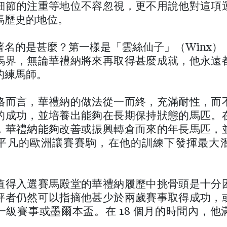
細節的注重等地位不容忽視，更不用說他對這項
馬歷史的地位。
著名的是甚麼？第一樣是「雲絲仙子」（Winx）
馬界，無論華禮納將來再取得甚麼成就，他永遠
的練馬師。
格而言，華禮納的做法從一而終，充滿耐性，而
的成功，並培養出能夠在長期保持狀態的馬匹。
，華禮納能夠改善或振興轉倉而來的年長馬匹，
平凡的歐洲讓賽賽駒，在他的訓練下發揮最大
值得入選賽馬殿堂的華禮納履歷中挑骨頭是十分
評者仍然可以指摘他甚少於兩歲賽事取得成功，
一級賽事或墨爾本盃。在 18 個月的時間內，他