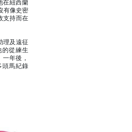
管他在紐西蘭
也沒有像史密
政支持而在
 的助理及遠征
他的從練生
軍。一年後，
最多頭馬紀錄