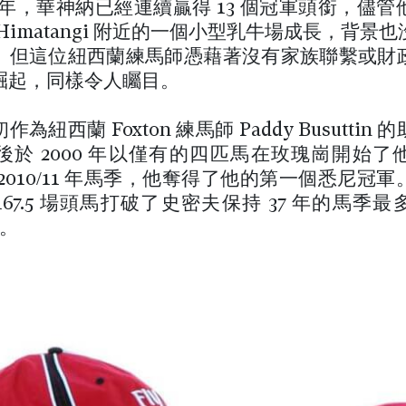
24年，華神納已經連續贏得 13 個冠軍頭銜，儘
Himatangi 附近的一個小型乳牛場成長，背景
。但這位紐西蘭練馬師憑藉著沒有家族聯繫或財
崛起，同樣令人矚目。
為紐西蘭 Foxton 練馬師 Paddy Busuttin
後於 2000 年以僅有的四匹馬在玫瑰崗開始了
2010/11 年馬季，他奪得了他的第一個悉尼冠
67.5 場頭馬打破了史密夫保持 37 年的馬季
）。