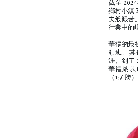
截至 20
鄉村小鎮 
夫般艱苦
行業中的
華禮納最初作
領班。其
涯。到了 
華禮納以1
（156勝