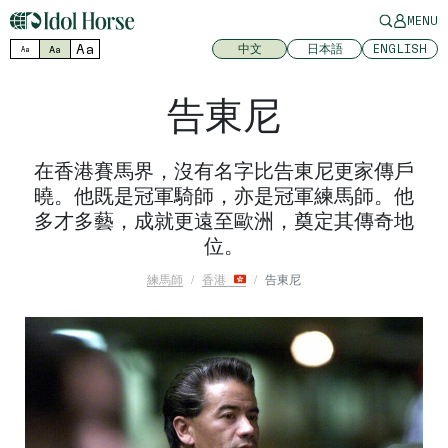
MENU
Aa
中文
日本語
ENGLISH
Aa
Aa
告東尼
在香港賽馬界，沒有名字比告東尼更家傳戶
曉。他既是冠軍騎師，亦是冠軍練馬師。他
多才多藝，成就更遠至歐洲，奠定其傳奇地
位。
練馬師
香港
告東尼