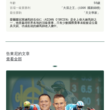
年齡
56歲
首場一級賽勝利
「大漠之王」(1996 國家錦標)
最佳賽駒
「天文學家」
愛爾蘭冠軍練馬師岳伯仁（AIDAN O’BRIEN）是史上偉大練馬師之
一，他曾贏得世界各地的頂級賽事，只有少數國際賽事未能被這位最
具天賦、功成名就的練馬師收入囊中。
告東尼的文章
查看全部