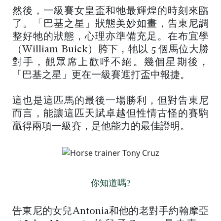
然後，一級賽女皇盃和牠最輝煌的時刻來臨
了。「巴基之星」狀態美妙如畫，告東尼調
整好牠的狀態，心理亦準備充足。在布宜學
（William Buick）胯下，牠以 5 個馬位大勝
對手，觀眾席上歡呼不絕。幾個星期後，
「巴基之星」更在一級賽遮打盃中報捷。
這也是這匹馬的最後一場勝利，但對告東尼
而言，能讓這匹天賦卓越但性情古怪的賽駒
贏得兩項一級賽，是他能力的最佳證明。
你知道嗎?
告東尼的女兒Antonia和他的老對手約翰摩亞