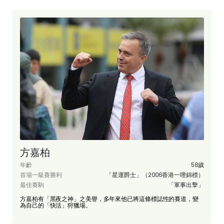
方嘉柏
年齡
58歲
首場一級賽勝利
「星運爵士」（2006香港一哩錦標）
最佳賽駒
「軍事出擊」
方嘉柏有「黑夜之神」之美譽，多年來他已將這條標誌性的賽道，變
為自己的「快活」狩獵場。