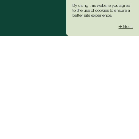
By using this website you agree
to the use of cookies to ensure a
better site experience.
→ Got it