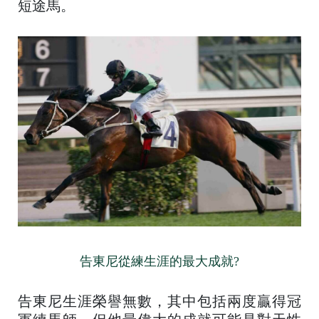
短途馬。
告東尼從練生涯的最大成就?
告東尼生涯榮譽無數，其中包括兩度贏得冠