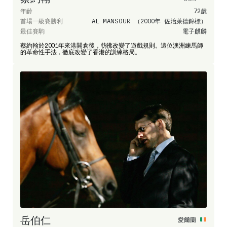
年齡
72歲
首場一級賽勝利
AL MANSOUR （2000年 佐治萊德錦標）
最佳賽駒
電子麒麟
蔡約翰於2001年來港開倉後，彷彿改變了遊戲規則。這位澳洲練馬師
的革命性手法，徹底改變了香港的訓練格局。
岳伯仁
愛爾蘭