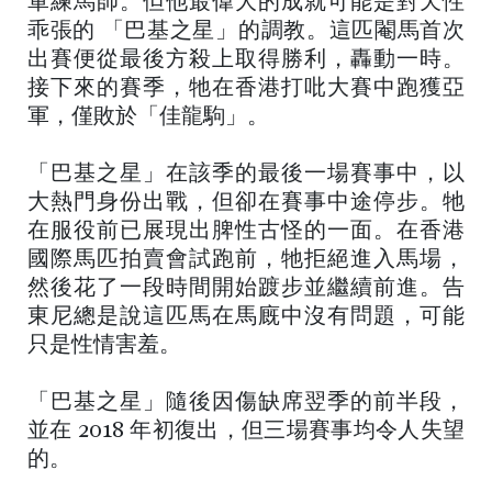
軍練馬師。但他最偉大的成就可能是對天性
乖張的 「巴基之星」的調教。這匹閹馬首次
出賽便從最後方殺上取得勝利，轟動一時。
接下來的賽季，牠在香港打吡大賽中跑獲亞
軍，僅敗於「佳龍駒」。
「巴基之星」在該季的最後一場賽事中，以
大熱門身份出戰，但卻在賽事中途停步。牠
在服役前已展現出脾性古怪的一面。在香港
國際馬匹拍賣會試跑前，牠拒絕進入馬場，
然後花了一段時間開始踱步並繼續前進。告
東尼總是說這匹馬在馬廐中沒有問題，可能
只是性情害羞。
「巴基之星」隨後因傷缺席翌季的前半段，
並在 2018 年初復出，但三場賽事均令人失望
的。