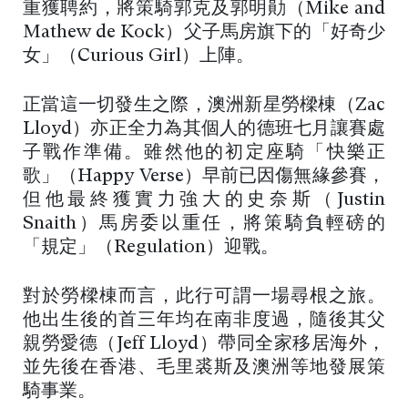
重獲聘約，將策騎郭克及郭明勛（Mike and
Mathew de Kock）父子馬房旗下的「好奇少
女」（Curious Girl）上陣。
正當這一切發生之際，澳洲新星勞樑棟（Zac
Lloyd）亦正全力為其個人的德班七月讓賽處
子戰作準備。雖然他的初定座騎「快樂正
歌」（Happy Verse）早前已因傷無緣參賽，
但他最終獲實力強大的史奈斯（Justin
Snaith）馬房委以重任，將策騎負輕磅的
「規定」（Regulation）迎戰。
對於勞樑棟而言，此行可謂一場尋根之旅。
他出生後的首三年均在南非度過，隨後其父
親勞愛德（Jeff Lloyd）帶同全家移居海外，
並先後在香港、毛里裘斯及澳洲等地發展策
騎事業。