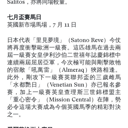
Salitos，亦將同場較量。
七月盃賽馬日
英國新市場馬場，7 月 11 日
日本代表「里見夢境」（Satono Reve）今仗
將再度衝擊歐洲一級賽。這匹雄馬在過去兩
屆一級賽女皇伊利沙伯二世禧年誌慶錦標中
連續兩屆屈居亞軍，今次極可能與剛擊敗牠
的宿敵「吼萬雷」（Almeraq）狹路相逢。
此外，剛攻下一級賽英聯邦盃的三歲雌馬
「水都艷日」（Venetian Sun）亦已報名參
賽，加上一級賽英皇查理斯三世錦標盟主
「重心密令」（Mission Central）在陣，勢
必令這場大賽成為今個英國馬季的精彩對決
之一。