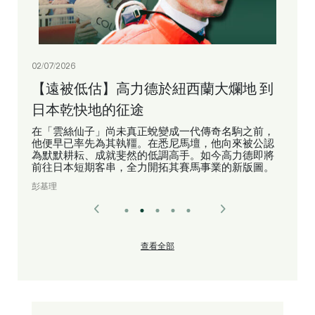
02/07/2026
【遠被低估】高力德於紐西蘭大爛地 到
日本乾快地的征途
在「雲絲仙子」尚未真正蛻變成一代傳奇名駒之前，
他便早已率先為其執韁。在悉尼馬壇，他向來被公認
為默默耕耘、成就斐然的低調高手。如今高力德即將
前往日本短期客串，全力開拓其賽馬事業的新版圖。
彭基理
查看全部