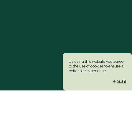
By using this website you agree
to the use of cookies to ensure a
better site experience.
→ Got it