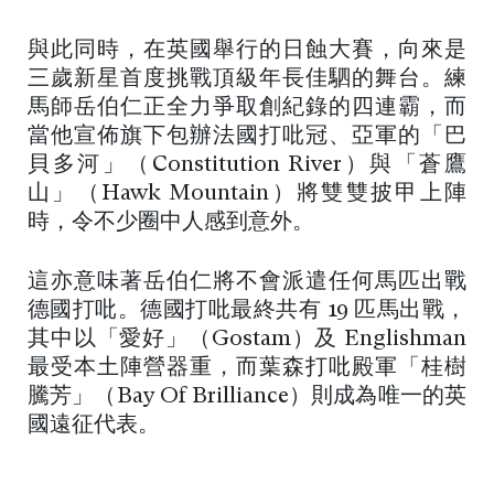
與此同時，在英國舉行的日蝕大賽，向來是
三歲新星首度挑戰頂級年長佳駟的舞台。練
馬師岳伯仁正全力爭取創紀錄的四連霸，而
當他宣佈旗下包辦法國打吡冠、亞軍的「巴
貝多河」（Constitution River）與「蒼鷹
山」（Hawk Mountain）將雙雙披甲上陣
時，令不少圈中人感到意外。
這亦意味著岳伯仁將不會派遣任何馬匹出戰
德國打吡。德國打吡最終共有 19 匹馬出戰，
其中以「愛好」（Gostam）及 Englishman
最受本土陣營器重，而葉森打吡殿軍「桂樹
騰芳」（Bay Of Brilliance）則成為唯一的英
國遠征代表。