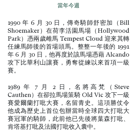
當年今週
1990 年 6 月 30 日，傳奇騎師舒密加（Bill
Shoemaker）在荷李活園馬場（Hollywood
Park）憑兩歲雌馬 Tempest Cloud 迎來其轉
任練馬師後的首場頭馬。整整一年後的 1991
年 6 月 30 日，他再度於該馬場憑藉 Alcando
攻下比華利山讓賽，勇奪從練以來首項一級
賽。
1989 年 7 月 2 日，名將高梵（Steve
Cauthen）在卻拉馬場策騎 Old Vic 攻下一級
賽愛爾蘭打吡大賽，名留青史。這項勝仗令
他成為歷史上首位包辦當時全球四大打吡大
賽冠軍的騎師，此前他已先後將葉森打吡、
肯塔基打吡及法國打吡收入囊中。