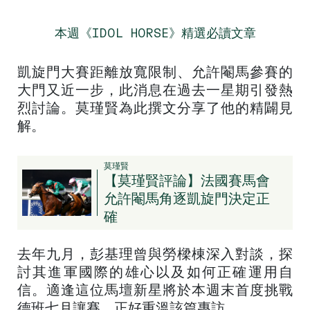
本週《IDOL HORSE》精選必讀文章
凱旋門大賽距離放寬限制、允許閹馬參賽的
大門又近一步，此消息在過去一星期引發熱
烈討論。莫瑾賢為此撰文分享了他的精闢見
解。
莫瑾賢
【莫瑾賢​評論】法國賽馬會
允許閹馬角逐凱旋門決定正
確
去年九月，彭基理曾與勞樑棟深入對談，探
討其進軍國際的雄心以及如何正確運用自
信。適逢這位馬壇新星將於本週末首度挑戰
德班七月讓賽，正好重溫該篇專訪。