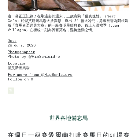
這一幕正正記錄了在剛過去的週末，三歲賽駒「儀表瑰雄」（Neat
Colt）於聖艾斯圖馬場大放異彩，爆出 31 倍大冷門，勇奪被譽為阿根廷
版「育馬者盃經典大賽」的一級賽明星經典賽。鞍上人溫禮季（Juan
Villagra）在衝線一刻亦興奮莫名，難掩激動之情。
Date
28 June, 2026
Photographer
Photo by @HipSanIsidro
Location
聖艾斯圖馬場
For more from @HipSanIsidro
Follow on X
世界各地備忘馬
在週日一級賽愛爾蘭打吡賽馬日的頭場賽