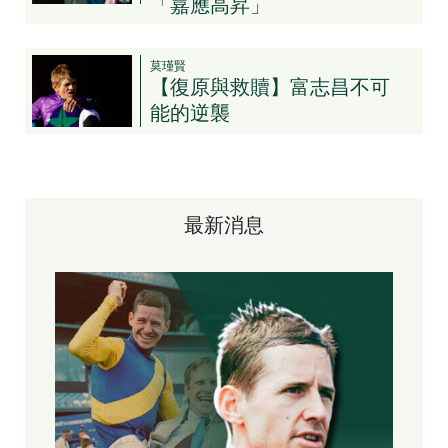
「嘉應高昇」
莫瑾賢
【復原與救贖】富志昌不可
能的逆襲
最新消息