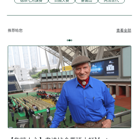
德班七月讓賽
日蝕大賽
蒼鷹山
阿法世代
推荐给您
查看全部