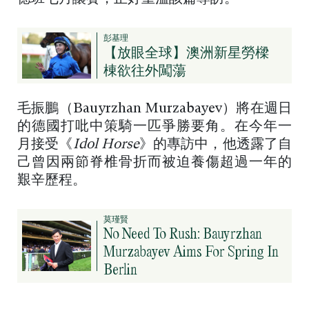
彭基理
【放眼全球】澳洲新星勞樑
棟欲往外闖蕩
毛振鵬（Bauyrzhan Murzabayev）將在週日
的德國打吡中策騎一匹爭勝要角。在今年一
月接受《
Idol Horse
》的專訪中，他透露了自
己曾因兩節脊椎骨折而被迫養傷超過一年的
艱辛歷程。
莫瑾賢
No Need To Rush: Bauyrzhan
Murzabayev Aims For Spring In
Berlin