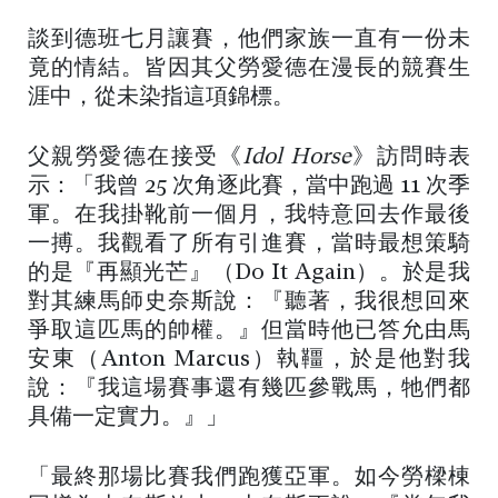
談到德班七月讓賽，他們家族一直有一份未
竟的情結。皆因其父勞愛德在漫長的競賽生
涯中，從未染指這項錦標。
父親勞愛德在接受《
Idol Horse
》訪問時表
示：「我曾 25 次角逐此賽，當中跑過 11 次季
軍。在我掛靴前一個月，我特意回去作最後
一搏。我觀看了所有引進賽，當時最想策騎
的是『再顯光芒』（Do It Again）。於是我
對其練馬師史奈斯說：『聽著，我很想回來
爭取這匹馬的帥權。』但當時他已答允由馬
安東（Anton Marcus）執韁，於是他對我
說：『我這場賽事還有幾匹參戰馬，牠們都
具備一定實力。』」
「最終那場比賽我們跑獲亞軍。如今勞樑棟