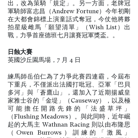
出，改為策騎「規定」。另一方面，老牌冠
軍騎師富志昌（Andrew Fortune）今年初剛
在大都會錦標上演童話式奪冠，今仗他將夥
拍星級雌馬「願望清單」（Wish List）出
戰，力爭首座德班七月讓賽冠軍獎盃。。
日蝕大賽
英國沙丘園馬場，7 月 4 日
練馬師岳伯仁為了力爭此賽四連霸，今屆布
下重兵，不僅派出法國打吡冠、亞軍「巴貝
多河」與「蒼鷹山」，還加入了近期揚威皇
家雅士谷的「金堤」（Causeway），以及極
可能擔任開路先鋒的「法盛草坪」
（Flushing Meadows）。與此同時，近年崛
起的大馬主 Wathnan Racing 則以由布隆思
（Owen Burrows）訓練的「激風」