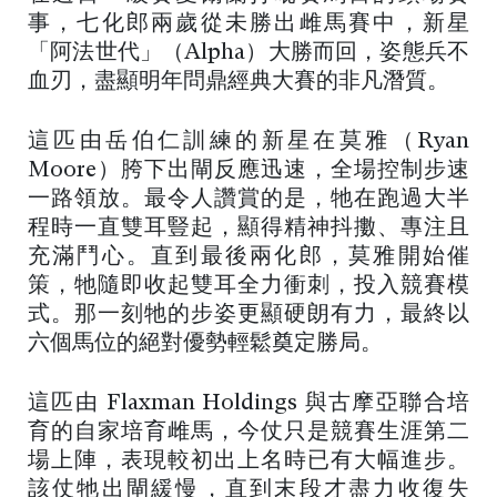
事，七化郎兩歲從未勝出雌馬賽中，新星
「阿法世代」（Alpha）大勝而回，姿態兵不
血刃，盡顯明年問鼎經典大賽的非凡潛質。
這匹由岳伯仁訓練的新星在莫雅（Ryan
Moore）胯下出閘反應迅速，全場控制步速
一路領放。最令人讚賞的是，牠在跑過大半
程時一直雙耳豎起，顯得精神抖擻、專注且
充滿鬥心。直到最後兩化郎，莫雅開始催
策，牠隨即收起雙耳全力衝刺，投入競賽模
式。那一刻牠的步姿更顯硬朗有力，最終以
六個馬位的絕對優勢輕鬆奠定勝局。
這匹由 Flaxman Holdings 與古摩亞聯合培
育的自家培育雌馬，今仗只是競賽生涯第二
場上陣，表現較初出上名時已有大幅進步。
該仗牠出閘緩慢，直到末段才盡力收復失