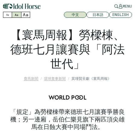
MENU
Aa
中文
日本語
ENGLISH
Aa
Aa
【寰馬周報】勞樑棟、
德班七月讓賽與「阿法
世代」
賽馬新聞
環球賽事新聞
莫瑾賢呈獻《寰馬周報》
「規定」為勞樑棟帶來德班七月讓賽爭勝良
機；另一邊廂，岳伯仁樂見旗下兩匹頂尖雄
馬在日蝕大賽中同場鬥法。