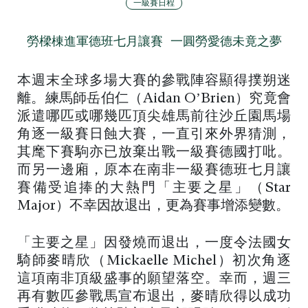
一級賽日程
勞樑棟進軍德班七月讓賽 一圓勞愛德未竟之夢
本週末全球多場大賽的參戰陣容顯得撲朔迷
離。練馬師岳伯仁（Aidan O’Brien）究竟會
派遣哪匹或哪幾匹頂尖雄馬前往沙丘園馬場
角逐一級賽日蝕大賽，一直引來外界猜測，
其麾下賽駒亦已放棄出戰一級賽德國打吡。
而另一邊廂，原本在南非一級賽德班七月讓
賽備受追捧的大熱門「主要之星」（Star
Major）不幸因故退出，更為賽事增添變數。
「主要之星」因發燒而退出，一度令法國女
騎師麥晴欣（Mickaelle Michel）初次角逐
這項南非頂級盛事的願望落空。幸而，週三
再有數匹參戰馬宣布退出，麥晴欣得以成功