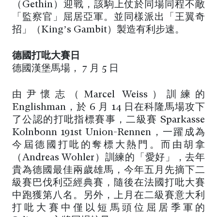
（Gethin）迎戰，該駒上仗於同場同程不敵
「監察官」屈居亞軍。並同樣派出「王翼奇
招」（King’s Gambit）製造有利步速。
德國打吡大賽日
德國漢堡馬場， 7 月 5 日
由尹懷志（Marcel Weiss）訓練的
Englishman，於 6 月 14 日在科隆馬場攻下
了公認的打吡指標賽事，二級賽 Sparkasse
Kolnbonn 191st Union-Rennen，一躍成為
今屆德國打吡的奪標大熱門。而由胡拿
（Andreas Wohler）訓練的「愛好」，去年
貴為德國最佳兩歲雄馬，今年五月先摘下二
級賽巴伐利亞經典賽，隨後在法國打吡大賽
中跑獲第八名。另外，上月在二級賽意大利
打吡大賽中僅以短馬頭位屈居季軍的