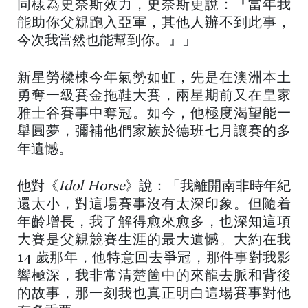
同樣為史奈斯效力，史奈斯更說：『當年我
能助你父親跑入亞軍，其他人辦不到此事，
今次我當然也能幫到你。』」
新星勞樑棟今年氣勢如虹，先是在澳洲本土
勇奪一級賽金拖鞋大賽，兩星期前又在皇家
雅士谷賽事中奪冠。如今，他極度渴望能一
舉圓夢，彌補他們家族於德班七月讓賽的多
年遺憾。
他對《
Idol Horse
》說：「我離開南非時年紀
還太小，對這場賽事沒有太深印象。但隨着
年齡增長，我了解得愈來愈多，也深知這項
大賽是父親競賽生涯的最大遺憾。大約在我
14 歲那年，他特意回去爭冠，那件事對我影
響極深，我非常清楚箇中的來龍去脈和背後
的故事，那一刻我也真正明白這場賽事對他