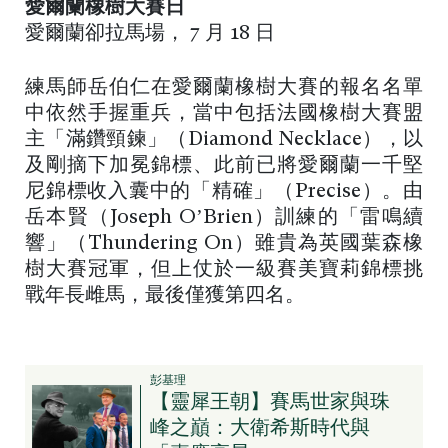
愛爾蘭橡樹大賽日
愛爾蘭卻拉馬場， 7 月 18 日
練馬師岳伯仁在愛爾蘭橡樹大賽的報名名單
中依然手握重兵，當中包括法國橡樹大賽盟
主「滿鑽頸鍊」（Diamond Necklace），以
及剛摘下加冕錦標、此前已將愛爾蘭一千堅
尼錦標收入囊中的「精確」（Precise）。由
岳本賢（Joseph O’Brien）訓練的「雷鳴續
響」（Thundering On）雖貴為英國葉森橡
樹大賽冠軍，但上仗於一級賽美寶莉錦標挑
戰年長雌馬，最後僅獲第四名。
彭基理
【靈犀王朝】賽馬世家與珠
峰之巔：大衛希斯時代與