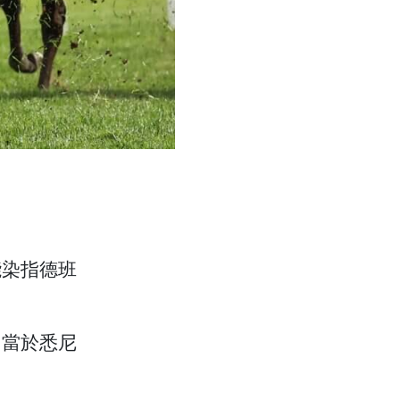
。
能染指德班
相當於悉尼