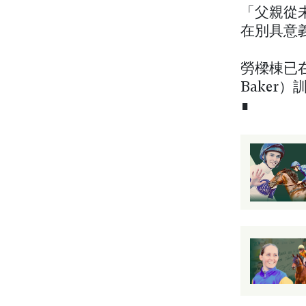
「父親從
在別具意
勞樑棟已
Baker）
∎