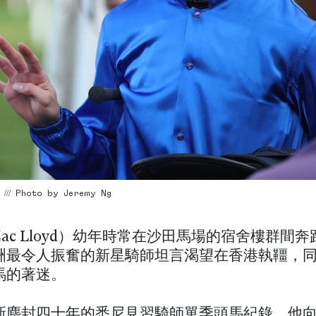
 /// Photo by Jeremy Ng
ac Lloyd）幼年時常在沙田馬場的宿舍樓群間
洲最令人振奮的新星騎師坦言渴望在香港執韁，
馬的著迷。
新塵封四十年的悉尼見習騎師單季頭馬紀錄，他