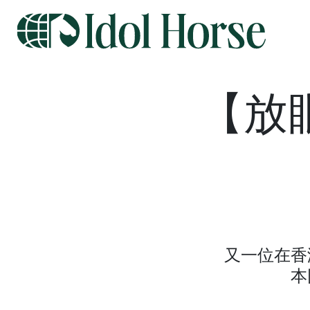
【放
又一位在香
本