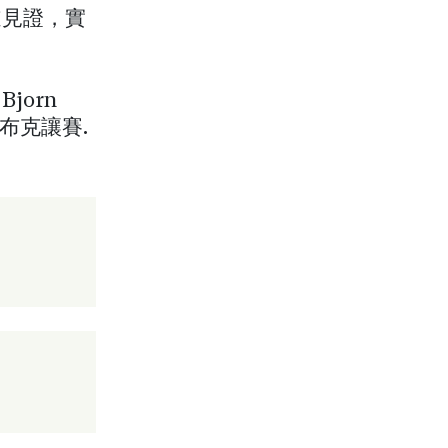
道見證，實
orn
德布克讓賽.