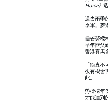
Horse》
過去兩季
季軍。麥
儘管勞樑
早年隨父親
香港賽馬
「簡直不
後有機會
此。」
勞樑棟年
才能達到