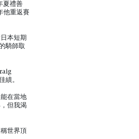
 年夏禮善
翌年他重返賽
請日本短期
三的騎師取
aig
得佳績。
望能在當地
早，但我渴
堪稱世界頂