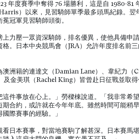
2-23 年度賽季中奪得 76 場勝利，這是自 1980-81
e Harris）以來，見習騎師單季最多頭馬紀錄。
衛冕冠軍見習騎師頭銜。
榜上力壓一眾資深騎師，排名優異，使他具備申
資格。日本中央競馬會（JRA）允許年度排名前
澳洲籍的連達文（Damian Lane）、韋紀力（Cr
ms）及金美琪（Rachel King）皆曾赴日征戰並取
把這件事放在心上。」勞樑棟說道。「我非常希
短期合約，或許就在今年年底。雖然時間可能稍
得國際賽事的經驗。」
觀看日本賽事，對當地賽駒了解甚深。日本賽馬