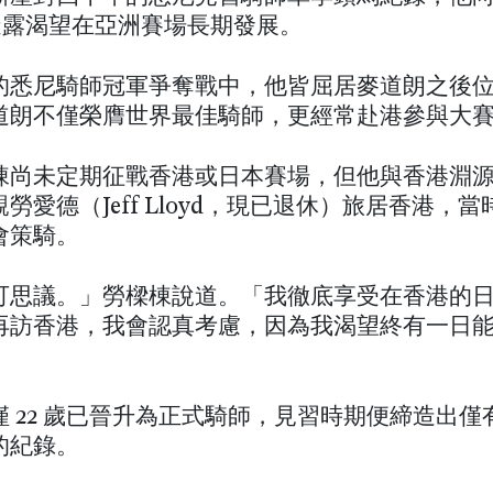
透露渴望在亞洲賽場長期發展。
的悉尼騎師冠軍爭奪戰中，他皆屈居麥道朗之後
道朗不僅榮膺世界最佳騎師，更經常赴港參與大
棟尚未定期征戰香港或日本賽場，但他與香港淵
勞愛德（Jeff Lloyd，現已退休）旅居香港，
會策騎。
可思議。」勞樑棟說道。「我徹底享受在香港的
再訪香港，我會認真考慮，因為我渴望終有一日
僅 22 歲已晉升為正式騎師，見習時期便締造出僅
的紀錄。