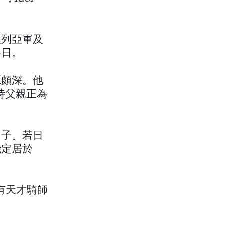
位列亞軍及
賽日。
源頗深。他
當時父親正為
日子。若日
能定居於
有天才騎師