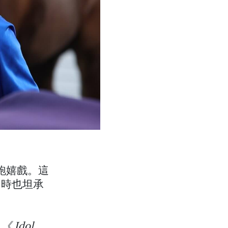
奔跑嬉戲。這
同時也坦承
向
《 Idol