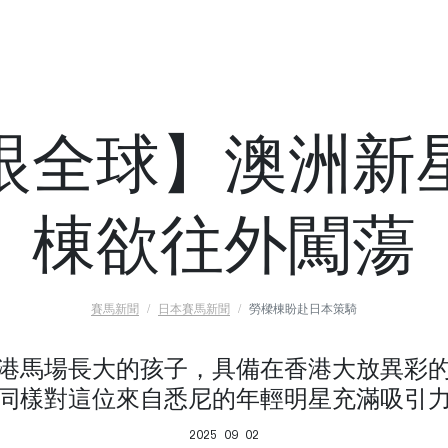
眼全球】澳洲新
棟欲往外闖蕩
賽馬新聞
日本賽馬新聞
勞樑棟盼赴日本策騎
港馬場長大的孩子，具備在香港大放異彩
同樣對這位來自悉尼的年輕明星充滿吸引
2025 09 02