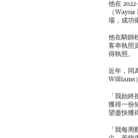
他在 202
（Wayn
場，成功
他在騎師
客串執照
得執照。
近年，同為
Willia
「我始終
獲得一份
望盡快獲
「我每周