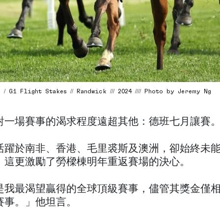
 G1 Flight Stakes // Randwick /// 2024 //// Photo by Jeremy Ng
對一場賽事的渴求程度遠超其他：德班七月讓賽
活躍於南非、香港、毛里裘斯及澳洲，卻始終未
，這更激勵了勞樑棟明年重返賽場的決心。
是我最渴望贏得的全球頂級賽事，儘管其獎金僅
賽事。」他坦言。