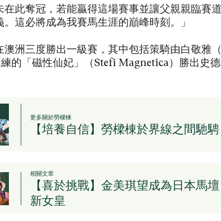
未在此奪冠，若能贏得這場賽事並讓父親親臨賽
義。這必將成為我賽馬生涯的巔峰時刻。」
在澳洲三度勝出一級賽，其中包括策騎由白敬雅（Bj
訓練的「磁性仙妃」（Stefi Magnetica）勝出史
更多關於勞樑棟
【培養自信】勞樑棟於界線之間馳騁
相關文章
【喜於挑戰】金美琪望成為日本馬壇
新女皇