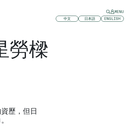
MENU
中文
日本語
ENGLISH
星勞樑
的資歷，但日
力。