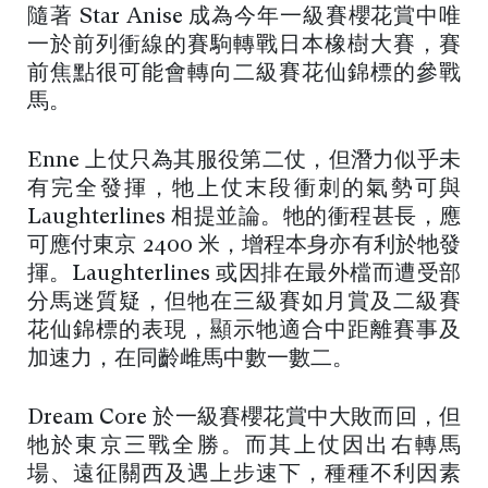
隨著 Star Anise 成為今年一級賽櫻花賞中唯
一於前列衝線的賽駒轉戰日本橡樹大賽，賽
前焦點很可能會轉向二級賽花仙錦標的參戰
馬。
Enne 上仗只為其服役第二仗，但潛力似乎未
有完全發揮，牠上仗末段衝刺的氣勢可與
Laughterlines 相提並論。牠的衝程甚長，應
可應付東京 2400 米，增程本身亦有利於牠發
揮。Laughterlines 或因排在最外檔而遭受部
分馬迷質疑，但牠在三級賽如月賞及二級賽
花仙錦標的表現，顯示牠適合中距離賽事及
加速力，在同齡雌馬中數一數二。
Dream Core 於一級賽櫻花賞中大敗而回，但
牠於東京三戰全勝。而其上仗因出右轉馬
場、遠征關西及遇上步速下，種種不利因素