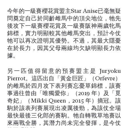
今年的一級賽櫻花賞盟主Star Anise已毫無疑
問奠定自己於同齡雌馬中的頂尖地位，牠先
後攻下一級賽櫻花賞及一級賽阪神兩歲牝馬
錦標，實力明顯較其他雌馬突出，預計今仗
牠可以再次證明其優勢。不過，其最大隱憂
在於長力，因其父母兩線均欠缺明顯長力依
據。
另一匹值得留意的預賽盟主是 Juryoku
Pierrot。這匹出自「黃金巨匠」（Orfevre）
的雌馬於四月攻下表列賽忘憂草錦標，該賽
事過往曾由「唯獨愛你」（2019 年）及「覓
奇妃」（Mikki Queen，2015 年）摘冠。該
駒於該表列賽展現出凌厲後勁，為該仗全場
最快最後三化郎的賽駒。牠自轉戰草地賽以
來兩戰全勝，其潛力尚未完全發揮，是今仗