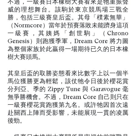
不過，一級賽日本橡樹大賽看來是牠重振聲
威的理想舞台。該駒於東京競馬場三戰全
勝，包括三級賽皇后盃。其母「樸素無華」
（Normcore）當年於預賽落敗未能躋身這項
一級賽，其姨媽「創世駒」（Chrono
Genesis）則跑獲季軍，Dream Core 將力圖
為整個家族於此贏得一場期待已久的日本橡
樹大賽頭馬。
其皇后盃的取勝姿態看來比數字上以一個半
馬位獲勝更為輕鬆，該仗牠令日後於櫻花賞
分列亞、季的 Zippy Tune 與 Garavogue 毫
無爭勝機會。不過，Dream Core 自己則只在
一級賽櫻花賞跑獲第九名。或許牠因首次遠
赴關西上陣而受影響，未能展現一貫的凌厲
後勁。