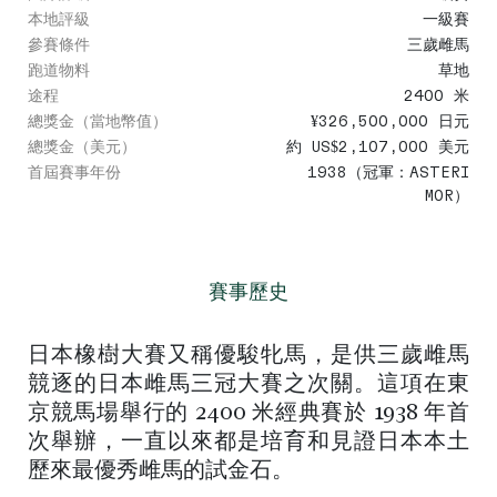
本地評級
一級賽
參賽條件
三歲雌馬
跑道物料
草地
途程
2400 米
總獎金（當地幣值）
¥326,500,000 日元
總獎金（美元）
約 US$2,107,000 美元
首屆賽事年份
1938（冠軍：ASTERI
MOR）
賽事歷史
日本橡樹大賽又稱優駿牝馬，是供三歲雌馬
競逐的日本雌馬三冠大賽之次關。這項在東
京競馬場舉行的 2400 米經典賽於 1938 年首
次舉辦，一直以來都是培育和見證日本本土
歷來最優秀雌馬的試金石。