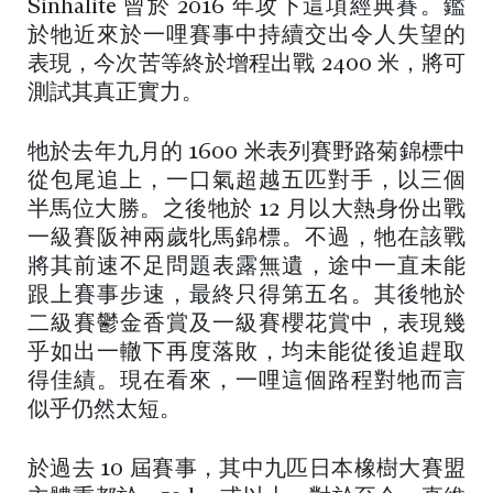
Sinhalite 曾於 2016 年攻下這項經典賽。鑑
於牠近來於一哩賽事中持續交出令人失望的
表現，今次苦等終於增程出戰 2400 米，將可
測試其真正實力。
牠於去年九月的 1600 米表列賽野路菊錦標中
從包尾追上，一口氣超越五匹對手，以三個
半馬位大勝。之後牠於 12 月以大熱身份出戰
一級賽阪神兩歲牝馬錦標。不過，牠在該戰
將其前速不足問題表露無遺，途中一直未能
跟上賽事步速，最終只得第五名。其後牠於
二級賽鬱金香賞及一級賽櫻花賞中，表現幾
乎如出一轍下再度落敗，均未能從後追趕取
得佳績。現在看來，一哩這個路程對牠而言
似乎仍然太短。
於過去 10 屆賽事，其中九匹日本橡樹大賽盟