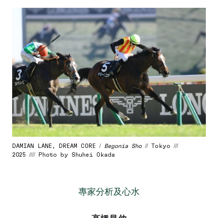
DAMIAN LANE, DREAM CORE /
Begonia Sho
// Tokyo ///
2025 //// Photo by Shuhei Okada
專家分析及心水