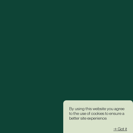
By using this website you agree
to the use of cookies to ensure a
better site experience.
→ Got it