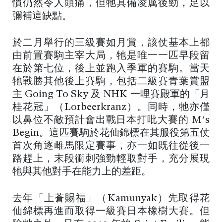
慣仍然令人頭痛，但牠具備凌厲後勁，足以
彌補這缺點。
於二月舉行的三級賽如月賞，該仗基本上都
由前置賽駒主宰大局，牠是唯一一匹早段留
在於第七位，後上並跑入季軍的賽駒。當天
牠戰勝其他後上賽駒，包括二級賽青葉賞盟
主 Going To Sky 及 NHK 一哩賽殿軍的「月
桂花冠」（Lorbeerkranz）。同時，牠亦僅
以鼻位不敵預計會出戰日本打吡大賽的 M’s
Begin。這匹賽駒於花仙錦標在其服役第五仗
首次角逐雌馬限定賽事，亦一如既往從後一
路趕上，末段衝刺強勁輕取對手，充分展現
牠與其他對手在能力上的差距。
去年「上蒼賜福」（Kamunyak）先取得花
仙錦標再進而取得一級賽日本橡樹大賽。但