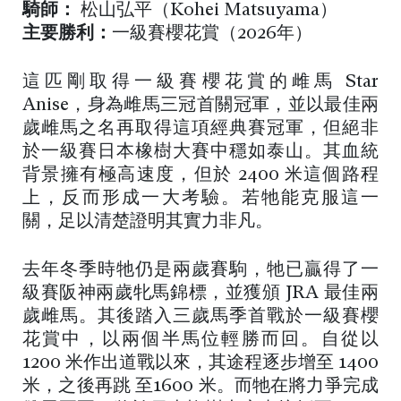
騎師：
松山弘平（Kohei Matsuyama）
主要勝利：
一級賽櫻花賞（2026年）
這匹剛取得一級賽櫻花賞的雌馬 Star
Anise，身為雌馬三冠首關冠軍，並以最佳兩
歲雌馬之名再取得這項經典賽冠軍，但絕非
於一級賽日本橡樹大賽中穩如泰山。其血統
背景擁有極高速度，但於 2400 米這個路程
上，反而形成一大考驗。若牠能克服這一
關，足以清楚證明其實力非凡。
去年冬季時牠仍是兩歲賽駒，牠已贏得了一
級賽阪神兩歲牝馬錦標，並獲頒 JRA 最佳兩
歲雌馬。其後踏入三歲馬季首戰於一級賽櫻
花賞中，以兩個半馬位輕勝而回。自從以
1200 米作出道戰以來，其途程逐步增至 1400
米，之後再跳 至1600 米。而牠在將力爭完成