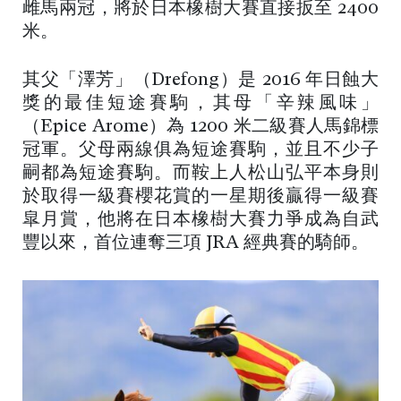
雌馬兩冠，將於日本橡樹大賽直接扳至 2400
米。
其父「澤芳」（Drefong）是 2016 年日蝕大
獎的最佳短途賽駒，其母「辛辣風味」
（Epice Arome）為 1200 米二級賽人馬錦標
冠軍。父母兩線俱為短途賽駒，並且不少子
嗣都為短途賽駒。而鞍上人松山弘平本身則
於取得一級賽櫻花賞的一星期後贏得一級賽
皐月賞，他將在日本橡樹大賽力爭成為自武
豐以來，首位連奪三項 JRA 經典賽的騎師。