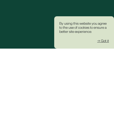
By using this website you agree
to the use of cookies to ensure a
better site experience.
→ Got it