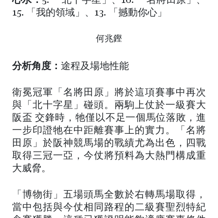
心水：
5. 「北十字星」、16. 「名將田原」、
15. 「我的領域」、13. 「撼動你心」
何兆鏗
分析角度：
途程及場地性能
衛冕冠軍「名將田原」將於這項賽事中再次
與「北十字星」碰頭。兩駒上仗於一級賽大
阪盃 交鋒時，牠僅以不足一個馬位落敗，進
一步印證牠在中距離賽事上的實力。「名將
田原」於阪神競馬場的戰績尤為出色，四戰
取得三冠一亞，今仗將預料為大熱門構成重
大威脅。
「博物街」五場頭馬全數於右轉馬場取得，
當中包括與今仗相同路程的二級賽聖烈特紀