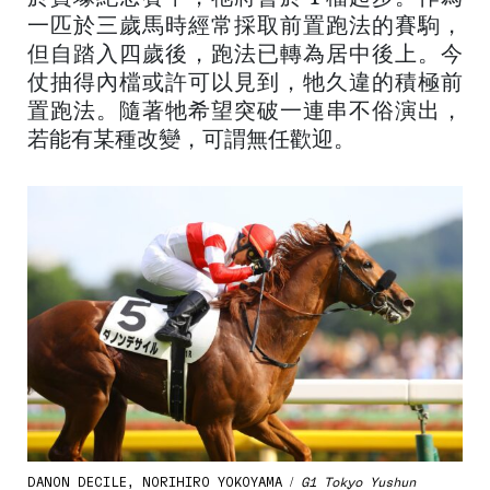
一匹於三歲馬時經常採取前置跑法的賽駒，
但自踏入四歲後，跑法已轉為居中後上。今
仗抽得內檔或許可以見到，牠久違的積極前
置跑法。隨著牠希望突破一連串不俗演出，
若能有某種改變，可謂無任歡迎。
DANON DECILE, NORIHIRO YOKOYAMA /
G1 Tokyo Yushun