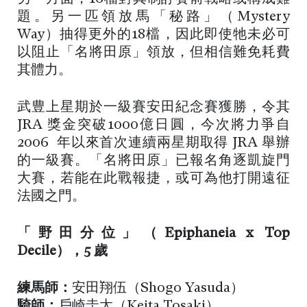
題。另一匹領放馬「秘路」（Mystery
Way）抽得更外的18檔，因此即使牠未必可
以阻止「名將田原」領放，但相信難免耗費
其體力。
武豊上星期於一級賽安田紀念賽獲勝，令其
JRA 獎金突破1000億日圓，今次將力爭自
2006 年以來首次連續兩星期取得 JRA 舉辦
的一級賽。「名將田原」已報名角逐凱旋門
大賽，若能在此戰報捷，或可為他打開遠征
法國之門。
「野田分位」（Epiphaneia x Top
Decile），5 歲
練馬師：
安田翔伍（Shogo Yasuda）
騎師：
戶崎圭太（Keita Tosaki）