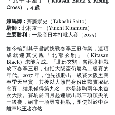
「北十字星」（Kitasan Black x Rising
Cross），4 歲
練馬師：
齊藤崇史（Takashi Saito）
騎師：
北村友一 （Yuichi Kitamura）
主要勝利：
一級賽日本打吡大賽（2025）
如今輪到其子嘗試挑戰春季三冠偉業，這項
成就連其父親「北部玄駒」（Kitasan
Black）未能完成。「北部玄駒」曾兩度挑戰
攻下春季三冠，包括大阪盃仍屬為二級賽的
年代。2017 年，他先後勝出一級賽大阪盃與
春季天皇賞，其後以大熱門身份出戰寶塚紀
念賽，結果僅得第九名，亦是該駒兩年來首
次大敗。賽駒於四月起連續出戰三項頂尖的
一級賽，絕非一項尋常挑戰，即使對於中距
離草地王者亦然。