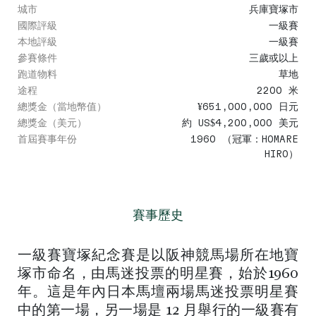
城市
兵庫寶塚市
國際評級
一級賽
本地評級
一級賽
參賽條件
三歲或以上
跑道物料
草地
途程
2200 米
總獎金（當地幣值）
¥651,000,000 日元
總獎金（美元）
約 US$4,200,000 美元
首屆賽事年份
1960 （冠軍：HOMARE
HIRO）
賽事歷史
一級賽寶塚紀念賽是以阪神競馬場所在地寶
塚市命名，由馬迷投票的明星賽，始於1960
年。這是年內日本馬壇兩場馬迷投票明星賽
中的第一場，另一場是 12 月舉行的一級賽有