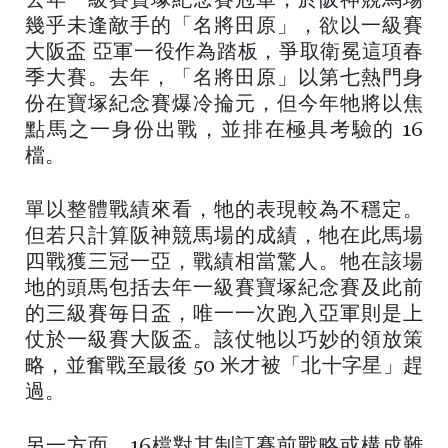
去年一級賽寶塚紀念賽冠軍，於阪神競馬場
幾乎未逢敵手的「名將田原」，欲以一級賽
大阪盃 亞軍一役作為踏板，爭取衛冕這項春
季大賽。去年，「名將田原」以第七熱門身
份在寶塚紀念賽爆冷掄元，但今年牠將以焦
點馬之一身份出戰，並排在極具考驗的 16
檔。
單以整體戰績來看，牠的表現較為不穩定。
但若只計算阪神競馬場的成績，牠在此馬場
四戰獲三冠一亞，戰績相當驚人。牠在該場
地的頭馬包括去年一級賽寶塚紀念賽及此前
的三級賽毎日盃，唯一一次跑入亞軍則是上
仗於一級賽大阪盃。該仗牠以巧妙的領放策
略，並奮戰至最後 50 米才被「北十字星」趕
過。
另一方面，16檔對其制訂賽前戰略或構成難