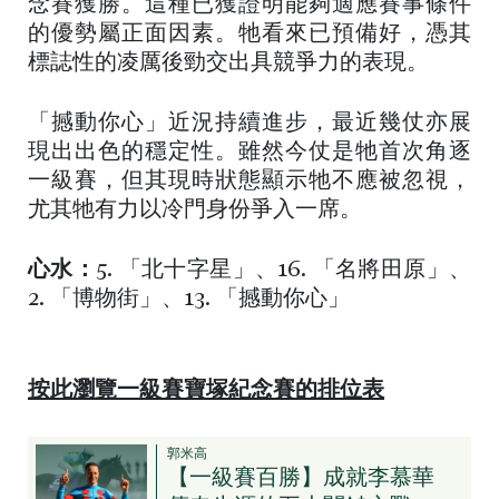
念賽獲勝。這種已獲證明能夠適應賽事條件
的優勢屬正面因素。牠看來已預備好，憑其
標誌性的凌厲後勁交出具競爭力的表現。
「撼動你心」近況持續進步，最近幾仗亦展
現出出色的穩定性。雖然今仗是牠首次角逐
一級賽，但其現時狀態顯示牠不應被忽視，
尤其牠有力以冷門身份爭入一席。
心水：
5. 「北十字星」、16. 「名將田原」、
2. 「博物街」、13. 「撼動你心」
按此瀏覽一級賽寶塚紀念賽的排位表
郭米高
【一級賽百勝】成就李慕華