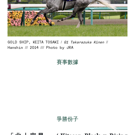
GOLD SHIP, KEITA TOSAKI /
G1 Takarazuka Kinen
//
Hanshin /// 2014 //// Photo by JRA
賽事數據
爭勝份子