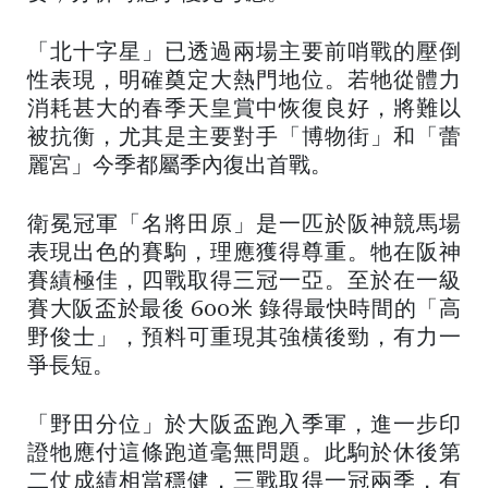
「北十字星」已透過兩場主要前哨戰的壓倒
性表現，明確奠定大熱門地位。若牠從體力
消耗甚大的春季天皇賞中恢復良好，將難以
被抗衡，尤其是主要對手「博物街」和「蕾
麗宮」今季都屬季內復出首戰。
衛冕冠軍「名將田原」是一匹於阪神競馬場
表現出色的賽駒，理應獲得尊重。牠在阪神
賽績極佳，四戰取得三冠一亞。至於在一級
賽大阪盃於最後 600米 錄得最快時間的「高
野俊士」，預料可重現其強橫後勁，有力一
爭長短。
「野田分位」於大阪盃跑入季軍，進一步印
證牠應付這條跑道毫無問題。此駒於休後第
二仗成績相當穩健，三戰取得一冠兩季，有