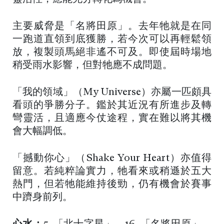
主要威脅是「名將田原」。去年牠就是在同
一跑道直領到底獲勝，若今次可以再輕鬆領
放，複製頭馬絕非遙不可及。即使屆時場地
稍受雨水影響，但對牠應不成問題。
「我的領域」（My Universe）亦屬一匹頗具
看頭的爭勝分子。鑑於其近況有所進步及轉
彎靈活，且適應今仗途程，實在難以將其機
會大幅調低。
「撼動你心」（Shake Your Heart）亦值得
留意。若純粹論實力，牠看來或稍遜於五大
熱門，但若牠能維持後勁，仍有機會於賽事
中躋身前列。