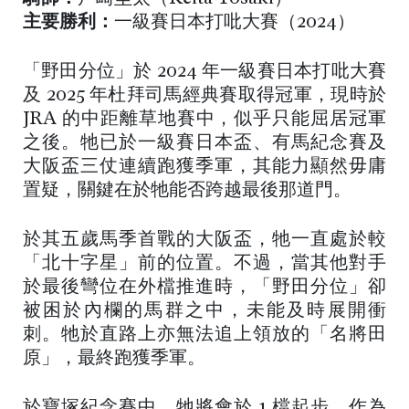
主要勝利：
一級賽日本打吡大賽（2024）
「野田分位」於 2024 年一級賽日本打吡大賽
及 2025 年杜拜司馬經典賽取得冠軍，現時於
JRA 的中距離草地賽中，似乎只能屈居冠軍
之後。牠已於一級賽日本盃、有馬紀念賽及
大阪盃三仗連續跑獲季軍，其能力顯然毋庸
置疑，關鍵在於牠能否跨越最後那道門。
於其五歲馬季首戰的大阪盃，牠一直處於較
「北十字星」前的位置。不過，當其他對手
於最後彎位在外檔推進時，「野田分位」卻
被困於內欄的馬群之中，未能及時展開衝
刺。牠於直路上亦無法追上領放的「名將田
原」，最終跑獲季軍。
於寶塚紀念賽中，牠將會於 1 檔起步。作為