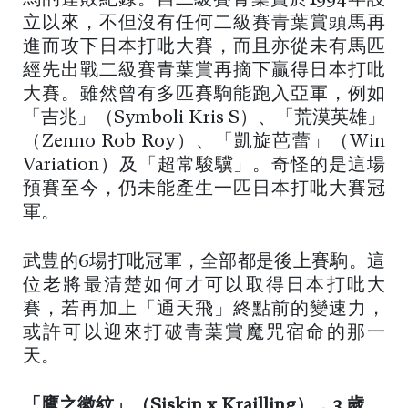
立以來，不但沒有任何二級賽青葉賞頭馬再
進而攻下日本打吡大賽，而且亦從未有馬匹
經先出戰二級賽青葉賞再摘下贏得日本打吡
大賽。雖然曾有多匹賽駒能跑入亞軍，例如
「吉兆」（Symboli Kris S）、「荒漠英雄」
（Zenno Rob Roy）、「凱旋芭蕾」（Win
Variation）及「超常駿驥」。奇怪的是這場
預賽至今，仍未能產生一匹日本打吡大賽冠
軍。
武豊的6場打吡冠軍，全部都是後上賽駒。這
位老將最清楚如何才可以取得日本打吡大
賽，若再加上「通天飛」終點前的變速力，
或許可以迎來打破青葉賞魔咒宿命的那一
天。
「鷹之徽紋」（Siskin x Krailling），3 歲