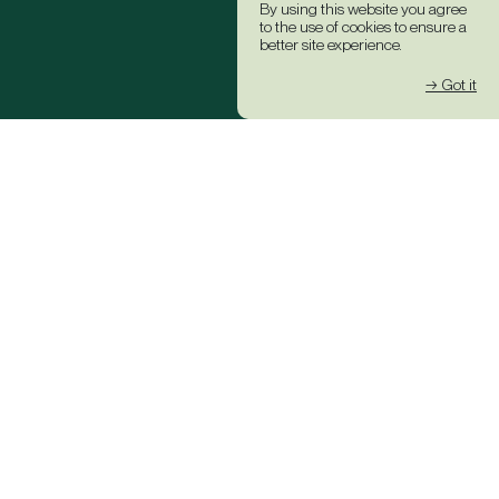
By using this website you agree
to the use of cookies to ensure a
better site experience.
→ Got it