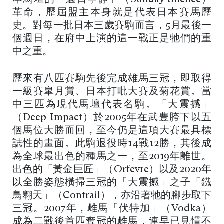
本馬壇的「週日寧靜」（Sunday Silence）
革命，歷屆盟主本身就是代表日本賽馬歷
史。對每一批日本三歲賽駒而言，5月最後一
個週日，在府中上演的這一戰正是牠們的重
中之重。
歷來有八匹賽駒先後完成雄馬三冠，即取得
一級賽皐月賞、日本打吡大賽及菊花賞。當
中三匹為現代馬壇代表名駒。「大震撼」
（Deep Impact）於2005年在武豊胯下以五
個馬位大勝而回，至今仍是這項大賽最具標
誌性的畫面。此駒退役時14戰12勝，其後成
為全球最出色的種馬之一，至2019年離世。
出色的「黃金巨匠」（Orfevre）以及2020年
以全勝姿態橫掃三冠的「大震撼」之子「鐵
鳥翱天」（Contrail），亦沿著牠的腳步取下
三冠。2007年，雌馬「伏特加」（Vodka）
成為二戰後首匹奪冠的雌馬，連早已見慣不