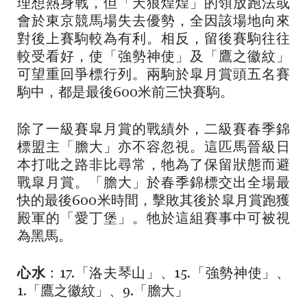
理想熱身戰，但「天狼煌煌」的領放跑法或
會於東京競馬場失去優勢，全因該場地向來
對後上賽駒較為有利。相反，留後賽駒往往
較受看好，使「強勢神使」及「鷹之徽紋」
可望重回爭標行列。兩駒於皐月賞頭五名賽
駒中，都是最後600米前三快賽駒。
除了一級賽皐月賞的戰績外，二級賽春季錦
標盟主「膽大」亦不容忽視。這匹馬晉級日
本打吡之路非比尋常，牠為了保留狀態而避
戰皐月賞。「膽大」於春季錦標交出全場最
快的最後600米時間，擊敗其後於皐月賞跑獲
殿軍的「愛丁堡」。牠於這組賽事中可被視
為黑馬。
心水
：17.「洛夫琴山」、15.「強勢神使」、
1.「鷹之徽紋」、9.「膽大」