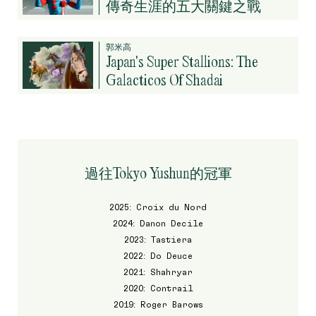
傳奇生涯的五大關鍵之戰
郭米高
Japan's Super Stallions: The
Galacticos Of Shadai
過往Tokyo Yushun的冠軍
2025: Croix du Nord
2024: Danon Decile
2023: Tastiera
2022: Do Deuce
2021: Shahryar
2020: Contrail
2019: Roger Barows