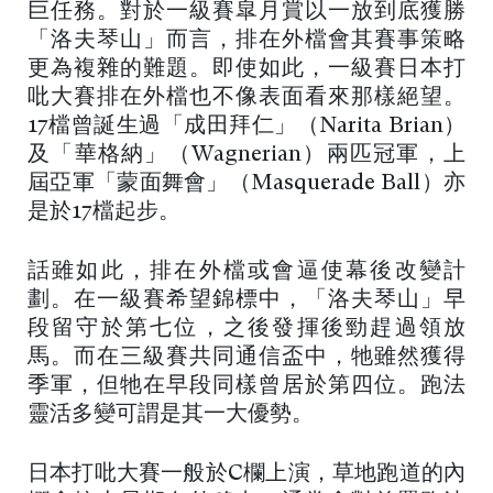
巨任務。對於一級賽皐月賞以一放到底獲勝
「洛夫琴山」而言，排在外檔會其賽事策略
更為複雜的難題。即使如此，一級賽日本打
吡大賽排在外檔也不像表面看來那樣絕望。
17檔曾誕生過「成田拜仁」（Narita Brian）
及「華格納」（Wagnerian）兩匹冠軍，上
屆亞軍「蒙面舞會」（Masquerade Ball）亦
是於17檔起步。
話雖如此，排在外檔或會逼使幕後改變計
劃。在一級賽希望錦標中，「洛夫琴山」早
段留守於第七位，之後發揮後勁趕過領放
馬。而在三級賽共同通信盃中，牠雖然獲得
季軍，但牠在早段同樣曾居於第四位。跑法
靈活多變可謂是其一大優勢。
日本打吡大賽一般於C欄上演，草地跑道的內