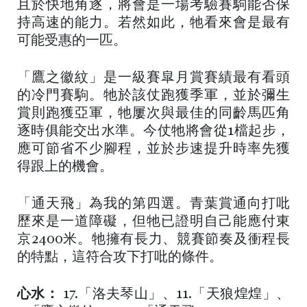
且於快地角逐，將會是一場考驗賽駒能否保
持高速的能力。若然如此，牠看來會是最有
可能受惠的一匹。
「鷹之徽紋」是一級賽皐月賞賽績最有看頭
的冷門賽駒。牠於該仗跑獲季軍，並於彌生
賞則跑獲亞軍，牠屢次與最佳的同齡馬匹角
逐時俱能交出水準。今仗牠將會從1檔起步，
應可節省不少腳程，並於步速提升時率先獲
得跟上的機會。
「通天飛」為我的第四選。青葉賞通向打吡
歷來是一道障礙，但牠已證明自己能應付東
京2400米。牠擁有長力、競賽節奏及衝程長
的特點，這符合攻下打吡的條件。
心水：
17.「洛夫琴山」、11.「天狼煌煌」、