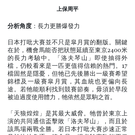
上保周平
分析角度
：長力更勝爆發力
日本打吡大賽並不只是皐月賞的翻版。關鍵
在於，機會馬能否把狀態延續至東京2400米
的長力考驗中。「洛夫琴山」即使抽得外
檔，仍較看來是一匹更值得信賴的熱門。17
檔固然是隱憂，但牠已先後勝出一級賽希望
錦標及一級賽皐月賞，其血統也更偏向長
途。若牠能順利找到競賽節奏，毋須於早段
被迫過度使用體力，牠依然是眾駒之首。
「天狼煌煌」是其最大威脅。牠曾於東京上
演的共同通信盃擊敗「洛夫琴山」，而且於
該馬場兩戰全勝。若日本打吡大賽步速正常