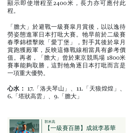
顯示即使增程至2400米，長力亦可應付此
程。
「膽大」於避戰一級賽皐月賞後，以以逸待
勞姿態進軍日本打吡大賽。牠早前於二級賽
春季錦標擊敗「愛丁堡」，對手其後於皐月
賞跑獲殿軍，反映這條戰線相當具有參考價
值。再者，「膽大」曾於東京競馬場 1800米
賽事能夠取勝，這對牠角逐日本打吡而言是
一項重大優勢。
心水：
17.「洛夫琴山」、11.「天狼煌煌」、
6.「塔狀高雲」、9.「膽大」
郭米高
【一級賽百勝】成就李慕華