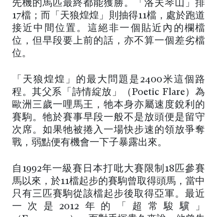
先機的馬匹最終都能獲勝。「洛夫琴山」排
17檔；而「天狼煌煌」則抽得11檔，處於跑道
接近中間位置。這絕非一個貼近內的欄檔
位，但早段要上前的話，亦不算一個差劣檔
位。
「天狼煌煌」的最大問題是2400米這個路
程。其父系「詩情綻放」（Poetic Flare）為
歐洲三歲一哩馬王，牠本身亦屬速度銳利的
賽駒。牠於賽事早段一般不是放頭便是留守
次席。如果牠被捲入一場快步速的領放爭奪
戰，弱點便有機會一下子暴露出來。
自1992年一級賽日本打吡大賽限制18匹參賽
馬以來，於11檔起步的賽駒曾取得頭馬，當中
只有三匹賽駒從該檔起步後取得亞軍。最近
一次是2012年的「超常駿驥」