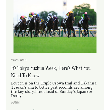
29/05/2026
It’s Tokyo Yushun Week, Here’s What You
Need To Know
Lovcen is on the Triple Crown trail and Takahisa
Tezuka’s aim to better past seconds are among
the key storylines ahead of Sunday’s Japanese
Derby.
莫瑾賢