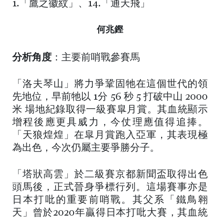
1.「鷹之徽紋」、14.「通天飛」
何兆鏗
分析角度
：主要前哨戰參賽馬
「洛夫琴山」將力爭鞏固牠在這個世代的領
先地位，早前牠以 1分 56 秒 5 打破中山 2000
米 場地紀錄取得一級賽皐月賞。其血統顯示
增程後應更具威力，今仗理應值得追捧。
「天狼煌煌」在皐月賞跑入亞軍，其表現極
為出色，今次仍屬主要爭勝分子。
「塔狀高雲」於二級賽京都新聞盃取得出色
頭馬後，正式晉身爭標行列。這場賽事亦是
日本打吡的重要前哨戰。其父系「鐵鳥翱
天」曾於2020年贏得日本打吡大賽，其血統