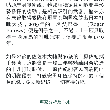
貼頭馬身後衝線。牠那種穩定且可隨賽事形
勢發揮的後勁，是相當吸引的武器。歷來亦
有未曾取得級際賽冠軍賽駒照樣勝出日本打
吡大賽，2019年的「名父巴魯」（Roger
Barows）便是例子之一。不過，上一匹只取
得一場頭馬的打吡冠軍，便要追溯至1940
年。
如果22歲的佐佐木大輔與36歲的上原佑紀攜
手獲勝，這將會是一場由年輕騎練組合締造
的非凡打吡勝仗。上原佑紀能否以四駒同出
的明顯優勢，打破安田翔伍保持的41歲10個
月紀錄，樹立新紀錄，一切有待分曉。
專家分析及心水