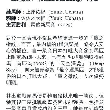
練馬師
：上原佑紀（Yuuki Uehara）
騎師
：佐佐木大輔（Yuuki Uehara）
主要勝利
：兩歲新馬賽（2025）
對於一直表現不俗且希望更進一步的「鷹之
徽紋」而言，最內檔的1檔無疑是一條令人安
心的檔位。自一級賽日本打吡大賽參賽馬匹
上限定為18匹以來，已有五匹1檔賽駒取得頭
馬，首匹為2008年的「天空深處」（Deep
Sky）。向來被形容為「最幸運馬匹」才能獲
勝的日本打吡大賽，「鷹之徽紋」今次優勢
明顯。
其出道戰頭馬便是牠服役以來唯一勝仗，但
牠其後三度挑戰級際賽皆未能獲勝，包括於
一級賽皐月賞成功跑入三甲，牠每次都能緊