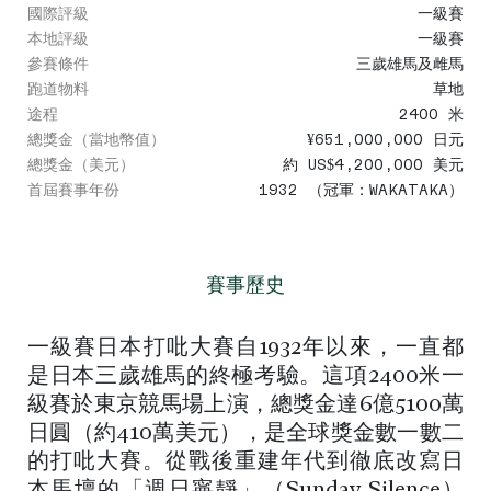
國際評級
一級賽
本地評級
一級賽
參賽條件
三歲雄馬及雌馬
跑道物料
草地
途程
2400 米
總獎金（當地幣值）
¥651,000,000 日元
總獎金（美元）
約 US$4,200,000 美元
首屆賽事年份
1932 （冠軍：WAKATAKA）
賽事歷史
一級賽日本打吡大賽自1932年以來，一直都
是日本三歲雄馬的終極考驗。這項2400米一
級賽於東京競馬場上演，總獎金達6億5100萬
日圓（約410萬美元），是全球獎金數一數二
的打吡大賽。從戰後重建年代到徹底改寫日