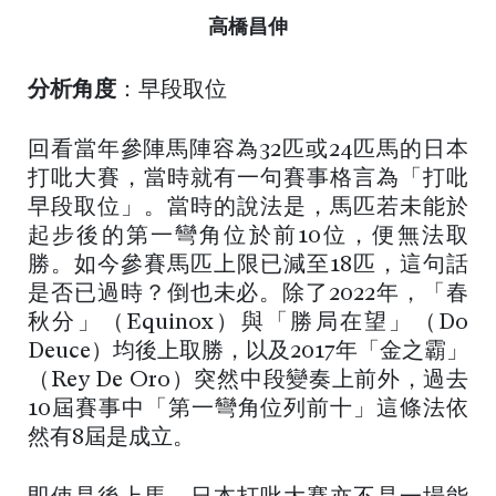
高橋昌伸
分析角度
：早段取位
回看當年參陣馬陣容為32匹或24匹馬的日本
打吡大賽，當時就有一句賽事格言為「打吡
早段取位」。當時的說法是，馬匹若未能於
起步後的第一彎角位於前10位，便無法取
勝。如今參賽馬匹上限已減至18匹，這句話
是否已過時？倒也未必。除了2022年，「春
秋分」（Equinox）與「勝局在望」（Do
Deuce）均後上取勝，以及2017年「金之霸」
（Rey De Oro）突然中段變奏上前外，過去
10屆賽事中「第一彎角位列前十」這條法依
然有8屆是成立。