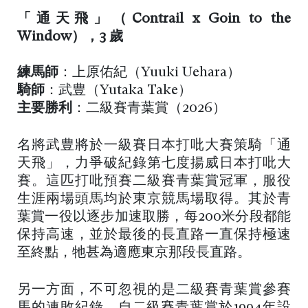
「通天飛」（Contrail x Goin to the
Window），3 歲
練馬師
：上原佑紀（Yuuki Uehara）
騎師
：武豊（Yutaka Take）
主要勝利
：二級賽青葉賞（2026）
名將武豊將於一級賽日本打吡大賽策騎「通
天飛」，力爭破紀錄第七度揚威日本打吡大
賽。這匹打吡預賽二級賽青葉賞冠軍，服役
生涯兩場頭馬均於東京競馬場取得。其於青
葉賞一役以逐步加速取勝，每200米分段都能
保持高速，並於最後的長直路一直保持極速
至終點，牠甚為適應東京那段長直路。
另一方面，不可忽視的是二級賽青葉賞參賽
馬的連敗紀錄。自二級賽青葉賞於1994年設