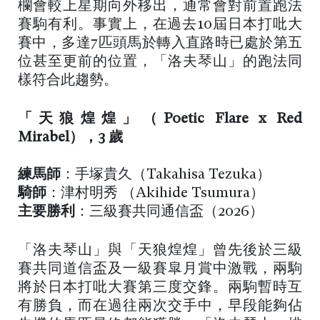
欄會較上星期向外移出，通常會對前置跑法
賽駒有利。事實上，在過去10屆日本打吡大
賽中，多達7匹頭馬於轉入直路時已處於第五
位甚至更前的位置，「洛夫琴山」的跑法同
樣符合此趨勢。
「天狼煌煌」（Poetic Flare x Red
Mirabel），3 歲
練馬師
：手塚貴久（Takahisa Tezuka）
騎師
：津村明秀 （Akihide Tsumura）
主要勝利
：三級賽共同通信盃（2026）
「洛夫琴山」與「天狼煌煌」曾先後於三級
賽共同道信盃及一級賽皐月賞中激戰，兩駒
將於日本打吡大賽第三度交鋒。兩駒暫時互
有勝負，而在過往兩次交手中，早段能夠佔