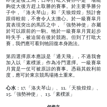
即使是後上馬，日本打吡大賽亦不是一場能
夠從大後方趕上取勝的賽事。於主要爭勝分
子中，「洛夫琴山」和「天狼煌煌」預計會
跟得較前，不會令人太擔心。於一級賽皐月
賞表現突出的馬匹之中，「強勢神使」亦屬
於可以跟前的一駒。牠於一級賽皐月賞起步
時失手，被迫留在後於競跑。但到了打吡大
賽，我們應可看到牠回復本身跑法。
第四選擇原本應該是「通天飛」，不過我會
加入以「素樸派」作為冷門選擇。一級賽皐
月賞是一仗可被原諒的賽事。憑藉其銳利前
度，應可於東京競馬場捲土重來。
心水
：17.「洛夫琴山」、11.「天狼煌煌」、
15.「強勢神使」、13.「素樸派」
何俊文