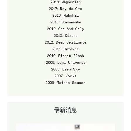
2018: Wagnerian
2017: Rey de Oro
2016: Makahii
2015: Duramente
2014: One And Only
2013: Kizuna
2012: Deep Brillante
2011: Orfevre
2010: Eishin Flash
2009: Logi Universe
2008: Deep Sky
2007: Vodka
2006: Meisho Samson
最新消息