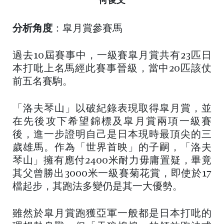
分析角度
：皐月賞參賽馬
過去10屆賽事中，一級賽皐月賞共有23匹日
本打吡上名馬經此賽事晉級，當中20匹該仗
前五名賽駒。
「洛夫琴山」以破紀錄表現取得皐月賞，並
在先後攻下希望錦標及皐月賞兩項一級賽
後，進一步證明自己是日本現時最頂尖的三
歲雄馬。作為「世界首映」的子嗣，「洛夫
琴山」擁有應付2400米耐力毋庸置疑，畢竟
其父曾勝出3000米一級賽菊花賞，即使於17
檔起步，其跑法多變仍是其一大優勢。
雖然於皐月賞跑獲亞軍一般都是日本打吡的