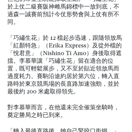
於上仗二級賽阪神雌馬錦標中一放到底，不
過森一誠賽前預計今仗形勢會與上仗有所不
同。
「巧繡生花」於 12 檔起步迅速，跟隨領放馬
「紅顏特急」（Erika Express）及從外檔的
「悅君意」（Nishino Ti Amo）身後取得遮
擋。李慕華讓「巧繡生花」留在適合的位
置，既可輕鬆展步，又不至於貼近領放馬而
過度耗力。賽駒沿途約居於第六位，轉入直
路時於東京競馬場的長直路加速強勁，並於
最後約 200 米處取得領先。
對李慕華而言，在他還未完全催策坐騎時，
奠定勝局之時已到來。
「轉入最後直路後，牠自己緊咬口銜鐵。」