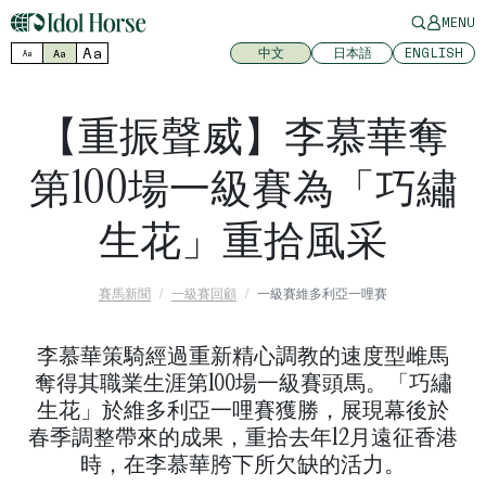
MENU
Aa
中文
日本語
ENGLISH
Aa
Aa
【重振聲威】李慕華奪
第100場一級賽為「巧繡
生花」重拾風采
賽馬新聞
一級賽回顧
一級賽維多利亞一哩賽
李慕華策騎經過重新精心調教的速度型雌馬
奪得其職業生涯第100場一級賽頭馬。「巧繡
生花」於維多利亞一哩賽獲勝，展現幕後於
春季調整帶來的成果，重拾去年12月遠征香港
時，在李慕華胯下所欠缺的活力。