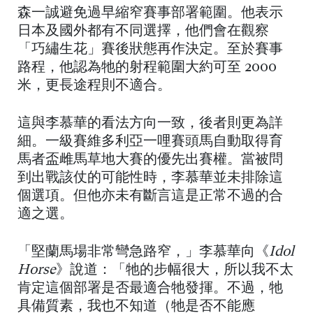
森一誠避免過早縮窄賽事部署範圍。他表示
日本及國外都有不同選擇，他們會在觀察
「巧繡生花」賽後狀態再作決定。至於賽事
路程，他認為牠的射程範圍大約可至 2000
米，更長途程則不適合。
這與李慕華的看法方向一致，後者則更為詳
細。一級賽維多利亞一哩賽頭馬自動取得育
馬者盃雌馬草地大賽的優先出賽權。當被問
到出戰該仗的可能性時，李慕華並未排除這
個選項。但他亦未有斷言這是正常不過的合
適之選。
「堅蘭馬場非常彎急路窄，」李慕華向《
Idol
Horse
》說道：「牠的步幅很大，所以我不太
肯定這個部署是否最適合牠發揮。不過，牠
具備質素，我也不知道（牠是否不能應