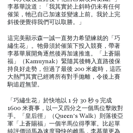
李慕華說道：「我其實於上斜時仍未有任何
催策，牠已自己加速並變速上前。我於上完
斜後便覺得我們可以取勝。」
這完美顯示森一誠一直努力希望練就的「巧
繡生花」。牠毋須於催策下投入競賽，帶著
李慕華展開角逐然後再加速推進。「上蒼賜
福」（Kamuynak）緊隨其後轉入直路後保
持良好走勢，但過了最後 200 米處時，這匹
大熱門其實已經將所有對手拋離，令後上賽
駒追趕無望。
「巧繡生花」於快地以 1 分 30 秒 9 完成
1600 米賽事，以一又四分之一個馬位擊敗對
手。「皇后徑」（Queen’s Walk）則落後亞
軍「上蒼賜福」一個半馬位得季軍。比起單
純評價頭馬為速度飛快的雌馬，李慕華更為