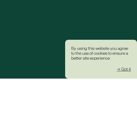
By using this website you agree
to the use of cookies to ensure a
better site experience.
→ Got it