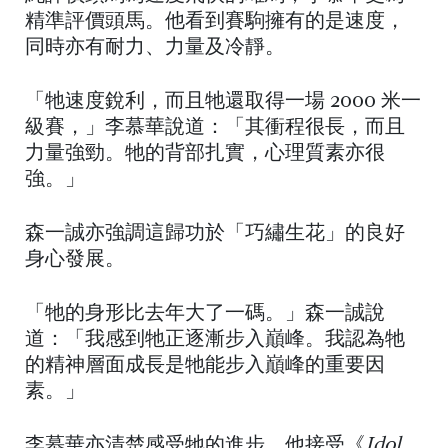
精準評價頭馬。他看到賽駒擁有的是速度，
同時亦有耐力、力量及冷靜。
「牠速度銳利，而且牠還取得一場 2000 米一
級賽，」李慕華說道：「其衝程很長，而且
力量強勁。牠的背部扎實，心理質素亦很
強。」
森一誠亦強調這歸功於「巧繡生花」的良好
身心發展。
「牠的身形比去年大了一碼。」森一誠說
道：「我感到牠正逐漸步入巔峰。我認為牠
的精神層面成長是牠能步入巔峰的重要因
素。」
李慕華亦清楚感受牠的進步。他接受《
Idol