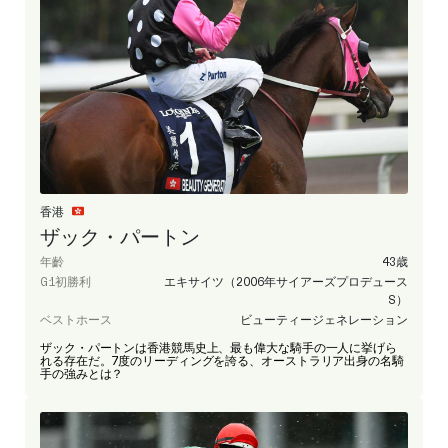
香港
ザック・パートン
年齡
43歳
G1初勝利
エキサイツ（2006年サイアーズプロデュース
S）
ベストホース
ビューティージェネレーション
ザック・パートンは香港競馬史上、最も偉大な騎手の一人に挙げら
れる存在だ。7度のリーディングを誇る、オーストラリア出身の名騎
手の強みとは？