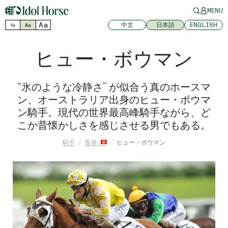
MENU
Aa
中文
日本語
ENGLISH
Aa
Aa
ヒュー・ボウマン
“氷のような冷静さ” が似合う真のホースマ
ン、オーストラリア出身のヒュー・ボウマ
ン騎手。現代の世界最高峰騎手ながら、ど
こか昔懐かしさを感じさせる男でもある。
騎手
香港
ヒュー・ボウマン