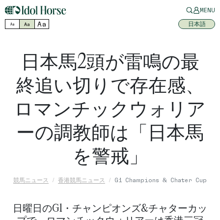
MENU
Aa
日本語
Aa
Aa
日本馬2頭が雷鳴の最
終追い切りで存在感、
ロマンチックウォリア
ーの調教師は「日本馬
を警戒」
競馬ニュース
香港競馬ニュース
G1 Champions & Chater Cup
日曜日のG1・チャンピオンズ&チャターカッ