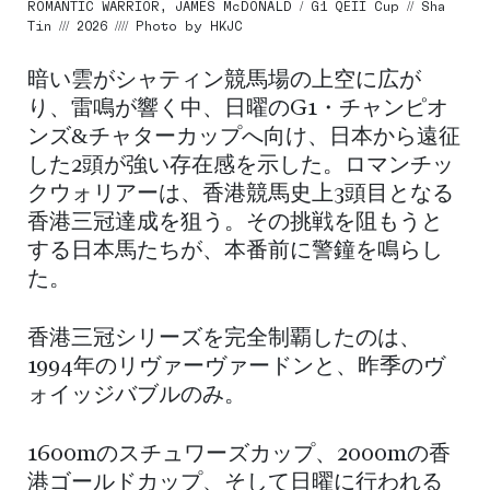
ROMANTIC WARRIOR, JAMES McDONALD / G1 QEII Cup // Sha
Tin /// 2026 //// Photo by HKJC
暗い雲がシャティン競馬場の上空に広が
り、雷鳴が響く中、日曜のG1・チャンピオ
ンズ&チャターカップへ向け、日本から遠征
した2頭が強い存在感を示した。ロマンチッ
クウォリアーは、香港競馬史上3頭目となる
香港三冠達成を狙う。その挑戦を阻もうと
する日本馬たちが、本番前に警鐘を鳴らし
た。
香港三冠シリーズを完全制覇したのは、
1994年のリヴァーヴァードンと、昨季のヴ
ォイッジバブルのみ。
1600mのスチュワーズカップ、2000mの香
港ゴールドカップ、そして日曜に行われる