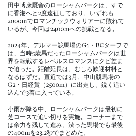
田中博康厩舎のローシャムパークは、すで
に香港へと2度遠征しており、いずれも
2000mでロマンチックウォリアーに敗れて
いるが、今回は2400mへの挑戦となる。
2024年、デルマー競馬場のG1・BCターフで
は、当時5歳馬だったローシャムパークは世
界を転戦するレベルスロマンスにクビ差ま
で迫った。距離延長は、むしろ歓迎材料と
なるはずだ。直近では3月、中山競馬場の
G2・日経賞（2500m）に出走し、鋭く追い
込んで3着に入っている。
小雨が降る中、ローシャムパークは最初に
芝コースで追い切りを実施。コーナーまで
は余力を残して進み、渋った馬場でも最後
の400mを23.2秒でまとめた。