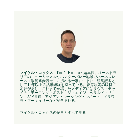
マイケル・コックス
、Idol Horseの編集長。オーストラ
リアのニューカッスルやハンターバレー地域でハーネスレ
ース（繋駕速歩競走）に携わる一家に生まれ、競馬記者と
して19年以上の活動経験を持っている。香港競馬の取材に
定評があり、これまで寄稿したメディアにはサウス・チャ
イナ・モーニング・ポスト、ジ・エイジ、ヘラルド・サ
ン、AAP通信、アジアン・レーシング・レポート、イラワ
ラ・マーキュリーなどが含まれる。
マイケル・コックスの記事をすべて見る