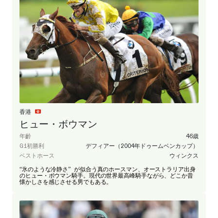
香港
ヒュー・ボウマン
年齡
46歳
G1初勝利
デフィアー（2004年ドゥームベンカップ）
ベストホース
ウィンクス
“氷のような冷静さ” が似合う真のホースマン、オーストラリア出身
のヒュー・ボウマン騎手。現代の世界最高峰騎手ながら、どこか昔
懐かしさを感じさせる男でもある。