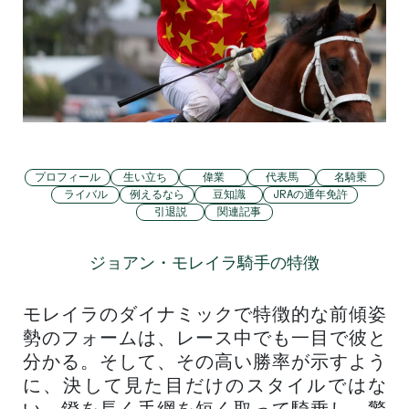
プロフィール
生い立ち
偉業
代表馬
名騎乗
ライバル
例えるなら
豆知識
JRAの通年免許
引退説
関連記事
ジョアン・モレイラ騎手の特徴
モレイラのダイナミックで特徴的な前傾姿
勢のフォームは、レース中でも一目で彼と
分かる。そして、その高い勝率が示すよう
に、決して見た目だけのスタイルではな