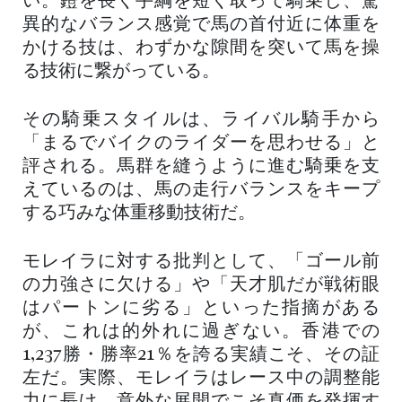
い。鐙を長く手綱を短く取って騎乗し、驚
異的なバランス感覚で馬の首付近に体重を
かける技は、わずかな隙間を突いて馬を操
る技術に繋がっている。
その騎乗スタイルは、ライバル騎手から
「まるでバイクのライダーを思わせる」と
評される。馬群を縫うように進む騎乗を支
えているのは、馬の走行バランスをキープ
する巧みな体重移動技術だ。
モレイラに対する批判として、「ゴール前
の力強さに欠ける」や「天才肌だが戦術眼
はパートンに劣る」といった指摘がある
が、これは的外れに過ぎない。香港での
1,237勝・勝率21％を誇る実績こそ、その証
左だ。実際、モレイラはレース中の調整能