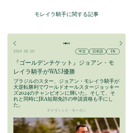
モレイラ騎手に関する記事
中文
中文
中文
日本語
日本語
日本語
日本語
EN
EN
EN
EN
2024 06 19
2024 08 26
2025 04 30
2025 04 04
『ゴールデンチケット』ジョアン・モ
レイラ騎手がWASJ優勝
ブラジルのスター、ジョアン・モレイラ騎手が
大逆転勝利でワールドオールスタージョッキー
ズ2024のチャンピオンに輝いた。そして、そ
れと同時にJRA短期免許の申請資格も手にし
た。
デイヴィッド・モーガン
続きを読む