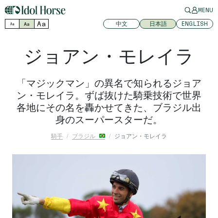
MENU
Aa
中文
日本語
ENGLISH
Aa
Aa
ジョアン・モレイラ
「マジックマン」の異名で知られるジョア
ン・モレイラ。ずば抜けた騎乗技術で世界
各地にその名を轟かせてきた、ブラジル出
身のスーパースターだ。
騎手
ブラジル
ジョアン・モレイラ