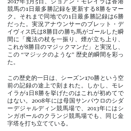
2017年3月5日、ジョアン・モレイラは香港
競馬の1日最多勝記録を更新する8勝をマー
ク。それまで同地での1日最多勝記録は6勝
だった。実況アナウンサーのブレット・デ
イヴィス氏は8勝目の勝ち馬がゴールした瞬
間に「魔法の杖を一振り、煙が立ち上り、
これが8勝目のマジックマンだ」と実況し、
この “マジックのような” 歴史的瞬間を彩っ
た。
この歴史的一日は、シーズン170勝という空
前の記録の途上で刻まれた。しかし、モレ
イラが1日8勝を挙げたのはこれが初めてで
はない。2008年には母国サンパウロのシダ
ーデジャルディン競馬場で、2013年にはシ
ンガポールのクランジ競馬場でも、同じ金
字塔を打ち立てている。