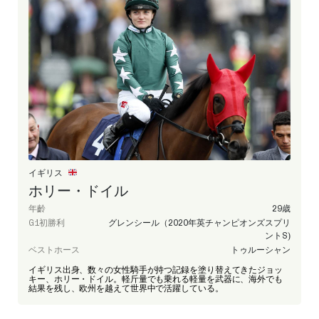
イギリス
ホリー・ドイル
年齡
29歳
G1初勝利
グレンシール（2020年英チャンピオンズスプリ
ントS)
ベストホース
トゥルーシャン
イギリス出身、数々の女性騎手が持つ記録を塗り替えてきたジョッ
キー、ホリー・ドイル。軽斤量でも乗れる軽量を武器に、海外でも
結果を残し、欧州を越えて世界中で活躍している。