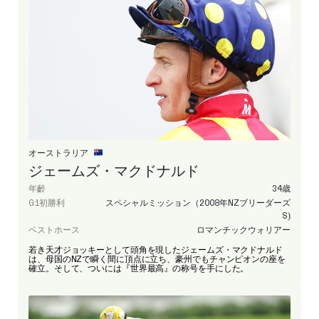
オーストラリア
ジェームズ・マクドナルド
年齡
34歳
G1初勝利
スペシャルミッション（2008年NZブリーダーズ
S)
ベストホース
ロマンチックウォリアー
若き天才ジョッキーとして頭角を現したジェームズ・マクドナルド
は、母国のNZで瞬く間に頂点に立ち、豪州でもチャンピオンの座を
確立。そして、ついには『世界最高』の称号を手にした。