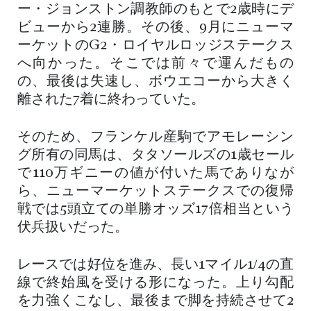
ー・ジョンストン調教師のもとで2歳時にデ
ビューから2連勝。その後、9月にニューマ
ーケットのG2・ロイヤルロッジステークス
へ向かった。そこでは前々で運んだもの
の、最後は失速し、ボウエコーから大きく
離された7着に終わっていた。
そのため、フランケル産駒でアモレーシン
グ所有の同馬は、タタソールズの1歳セール
で110万ギニーの値が付いた馬でありなが
ら、ニューマーケットステークスでの復帰
戦では5頭立ての単勝オッズ17倍相当という
伏兵扱いだった。
レースでは好位を進み、長い1マイル1/4の直
線で終始風を受ける形になった。上り勾配
を力強くこなし、最後まで脚を持続させて2