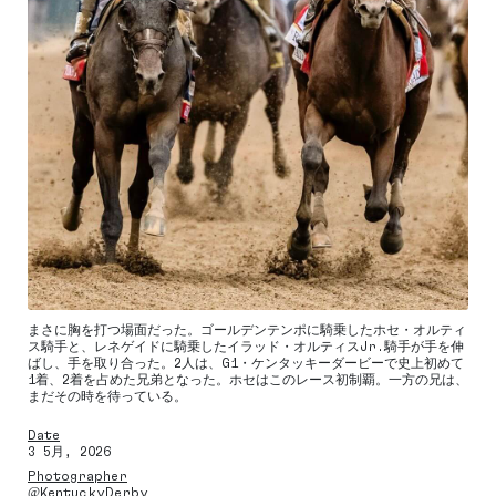
まさに胸を打つ場面だった。ゴールデンテンポに騎乗したホセ・オルティ
ス騎手と、レネゲイドに騎乗したイラッド・オルティスJr.騎手が手を伸
ばし、手を取り合った。2人は、G1・ケンタッキーダービーで史上初めて
1着、2着を占めた兄弟となった。ホセはこのレース初制覇。一方の兄は、
まだその時を待っている。
Date
3 5月, 2026
Photographer
@KentuckyDerby