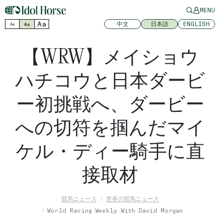
MENU
Aa
中文
日本語
ENGLISH
Aa
Aa
【WRW】メイショウ
ハチコウと日本ダービ
ー初挑戦へ、ダービー
への切符を掴んだマイ
ケル・ディー騎手に直
接取材
競馬ニュース
世界の競馬ニュース
World Racing Weekly With David Morgan