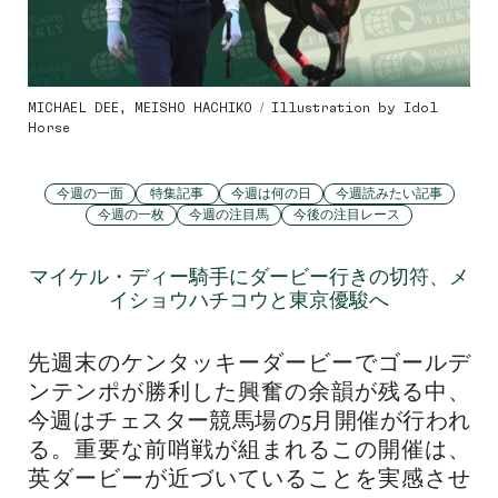
MICHAEL DEE, MEISHO HACHIKO / Illustration by Idol
Horse
今週の一面
特集記事
今週は何の日
今週読みたい記事
今週の一枚
今週の注目馬
今後の注目レース
マイケル・ディー騎手にダービー行きの切符、メ
イショウハチコウと東京優駿へ
先週末のケンタッキーダービーでゴールデ
ンテンポが勝利した興奮の余韻が残る中、
今週はチェスター競馬場の5月開催が行われ
る。重要な前哨戦が組まれるこの開催は、
英ダービーが近づいていることを実感させ