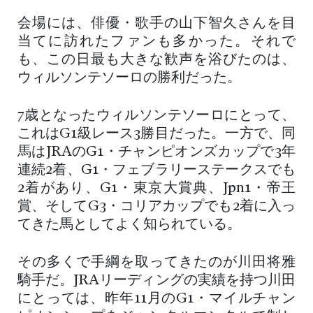
会場には、俳優・歌手の山下智久さんを目
当てに訪れたファンも多かった。それで
も、この日最も大きな歓声を浴びたのは、
ウィルソンテソーロの勝利だった。
7歳となったウィルソンテソーロにとって、
これはG1級レース3勝目だった。一方で、同
馬はJRAのG1・チャンピオンズカップで3年
連続2着、G1・フェブラリーステークスでも
2着があり、G1・東京大賞典、Jpn1・帝王
賞、そしてG3・コリアカップでも2着に入っ
てきた馬としてよく知られている。
その多くで手綱を取ってきたのが川田将雅
騎手だ。JRAリーディングの実績を持つ川田
にとっては、昨年11月のG1・マイルチャン