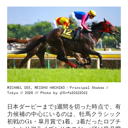
MICHAEL DEE, MEISHO HACHIKO / Principal Stakes //
Tokyo /// 2026 //// Photo by @Orfe20122013
日本ダービーまで3週間を切った時点で、有
力候補の中心にいるのは、牡馬クラシック
初戦のG1・皐月賞で1着、2着だったロブチ