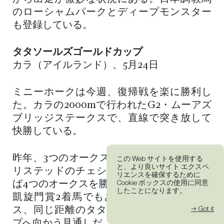
のローシャムパークとディープモンスター
も登録している。
タタソールズゴールドカップ
カラ（アイルランド）、5月24日
ミニーホークは今週、復帰戦を楽に勝利し
た。カラの2000mで行われたG2・ムーアズ
ブリッジステークスで、直線で突き放して
快勝している。
昨年、3つのオークスを制した牝馬であり、
この Web サイトを使用する
と、より良いサイト エクスペ
リステッドのチェシャーオークスも含めれ
リエンスを確保するために
Cookie ボックスの使用に同意
ば4つのオークスを勝っている同馬は、G1・
したことになります。
凱旋門賞2着馬でもある。今後は同じコー
→ Got it
ス、同じ距離のタタソールズゴールドカッ
プへ向かう見通しだ。