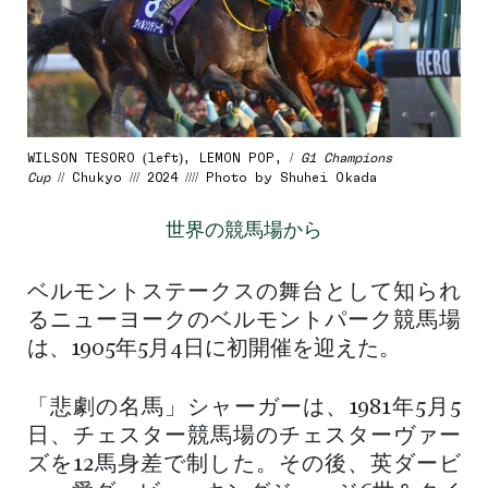
WILSON TESORO (left), LEMON POP, /
G1 Champions
Cup
// Chukyo /// 2024 //// Photo by Shuhei Okada
世界の競馬場から
ベルモントステークスの舞台として知られ
るニューヨークのベルモントパーク競馬場
は、1905年5月4日に初開催を迎えた。
「悲劇の名馬」シャーガーは、1981年5月5
日、チェスター競馬場のチェスターヴァー
ズを12馬身差で制した。その後、英ダービ