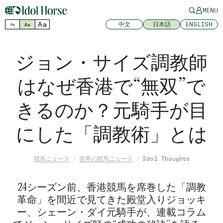
MENU
Aa
中文
日本語
ENGLISH
Aa
Aa
ジョン・サイズ調教師
はなぜ香港で“無双”で
きるのか？元騎手が目
にした「調教術」とは
競馬ニュース
世界の競馬ニュース
Idol Thoughts
24シーズン前、香港競馬を席巻した「調教
革命」を間近で見てきた殿堂入りジョッキ
ー、シェーン・ダイ元騎手が、連載コラム