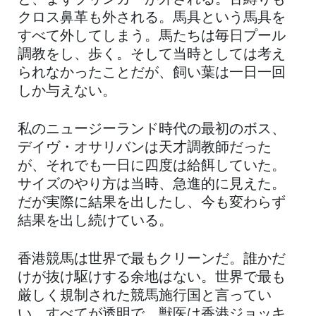
と、まずブリンカーが外される。舌縛りも
クロス鼻革も外される。馬具という馬具を
すべて外してしまう。馬たちは毎日プール
調教をし、歩く。そして当時としては考え
られなかったことだが、飼い葉は一日一回
しか与えない。
私のニュージーランド時代の最初のボス、
デイヴ・オサリバンは天才調教師だった
が、それでも一日に四度は給餌していた。
サイズのやり方は当時、急進的に見えた。
だが実際に結果を出したし、今も変わらず
結果を出し続けている。
香港競馬は世界で最もクリーンだ。誰かだ
けが抜け駆けする余地はない。世界で最も
厳しく規制された競馬施行国と言ってい
い。すべてが透明で、獣医は香港ジョッキ