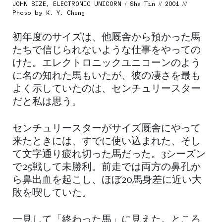
JOHN SIZE, ELECTRONIC UNICORN / Sha Tin // 2001 ///
Photo by K. Y. Cheng
初年度のサイズは、他厩舎から預かった馬
たちで信じられないような仕事をやっての
けた。エレクトロニックユニコーンのよう
に名の知れた馬もいたが、彼の凄さを最も
よく示していたのは、センチュリースター
だと私は思う。
センチュリースターがサイズ厩舎にやって
来たときには、すでに使い込まれた、そし
て文字通り疲れ切った馬だった。3シーズン
で25戦して未勝利。前走では両方の鼻孔か
ら鼻出血を起こし、ほぼ20馬身差に近い大
敗を喫していた。
一見して「終わった馬」に見えた。ところ