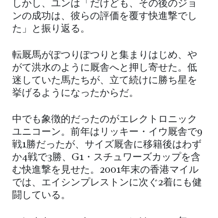
しかし、ユンは「だけども、その後のジョ
ンの成功は、彼らの評価を覆す快進撃でし
た」と振り返る。
転厩馬がぽつりぽつりと集まりはじめ、や
がて洪水のように厩舎へと押し寄せた。低
迷していた馬たちが、立て続けに勝ち星を
挙げるようになったからだ。
中でも象徴的だったのがエレクトロニック
ユニコーン。前年はリッキー・イウ厩舎で9
戦1勝だったが、サイズ厩舎に移籍後はわず
か4戦で3勝、G1・スチュワーズカップを含
む快進撃を見せた。2001年末の香港マイル
では、エイシンプレストンに次ぐ2着にも健
闘している。