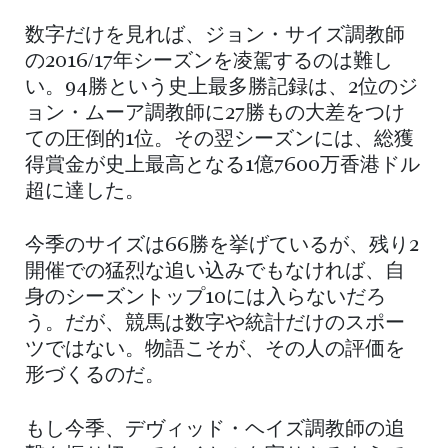
数字だけを見れば、ジョン・サイズ調教師
の2016/17年シーズンを凌駕するのは難し
い。94勝という史上最多勝記録は、2位のジ
ョン・ムーア調教師に27勝もの大差をつけ
ての圧倒的1位。その翌シーズンには、総獲
得賞金が史上最高となる1億7600万香港ドル
超に達した。
今季のサイズは66勝を挙げているが、残り2
開催での猛烈な追い込みでもなければ、自
身のシーズントップ10には入らないだろ
う。だが、競馬は数字や統計だけのスポー
ツではない。物語こそが、その人の評価を
形づくるのだ。
もし今季、デヴィッド・ヘイズ調教師の追