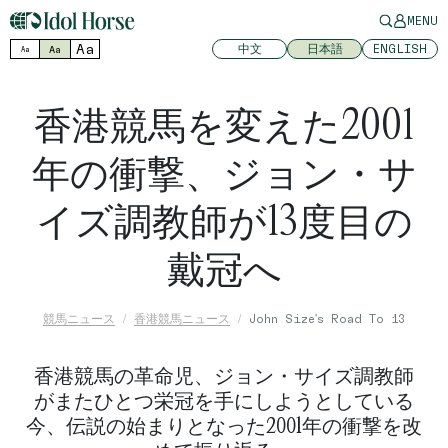
MENU
Aa
中文
日本語
ENGLISH
Aa
Aa
香港競馬を変えた2001
年の衝撃、ジョン・サ
イズ調教師が13度目の
戴冠へ
競馬ニュース
香港競馬ニュース
John Size's Road To 13
香港競馬の革命児、ジョン・サイズ調教師
がまたひとつ栄冠を手にしようとしている
今、伝説の始まりとなった2001年の衝撃を改