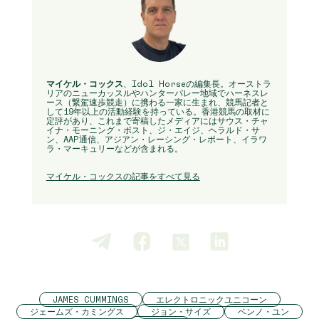
マイケル・コックス
、Idol Horseの編集長。オーストラ
リアのニューカッスルやハンターバレー地域でハーネスレ
ース（繋駕速歩競走）に携わる一家に生まれ、競馬記者と
して19年以上の活動経験を持っている。香港競馬の取材に
定評があり、これまで寄稿したメディアにはサウス・チャ
イナ・モーニング・ポスト、ジ・エイジ、ヘラルド・サ
ン、AAP通信、アジアン・レーシング・レポート、イラワ
ラ・マーキュリーなどが含まれる。
マイケル・コックスの記事をすべて見る
JAMES CUMMINGS
エレクトロニックユニコーン
ジェームズ・カミングス
ジョン・サイズ
ベンノ・ユン