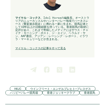
マイケル・コックス
、Idol Horseの編集長。オーストラ
リアのニューカッスルやハンターバレー地域でハーネスレ
ース（繋駕速歩競走）に携わる一家に生まれ、競馬記者と
して19年以上の活動経験を持っている。香港競馬の取材に
定評があり、これまで寄稿したメディアにはサウス・チャ
イナ・モーニング・ポスト、ジ・エイジ、ヘラルド・サ
ン、AAP通信、アジアン・レーシング・レポート、イラワ
ラ・マーキュリーなどが含まれる。
マイケル・コックスの記事をすべて見る
HKJC
ウインフリート・エンゲルブレヒト=ブレスゲス
ハッピーバレー競馬場
香港ジョッキークラブ
香港競馬