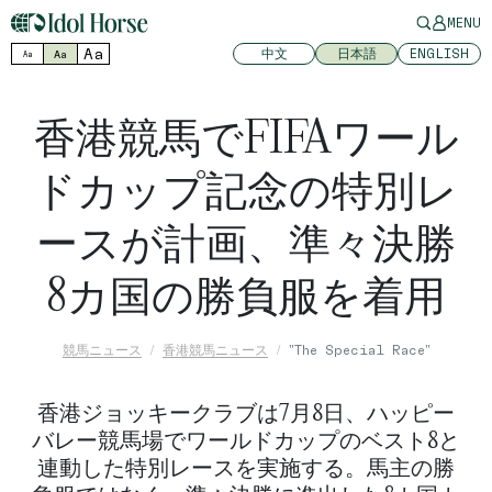
MENU
Aa
中文
日本語
ENGLISH
Aa
Aa
香港競馬でFIFAワール
ドカップ記念の特別レ
ースが計画、準々決勝
8カ国の勝負服を着用
競馬ニュース
香港競馬ニュース
"The Special Race"
香港ジョッキークラブは7月8日、ハッピー
バレー競馬場でワールドカップのベスト8と
連動した特別レースを実施する。馬主の勝