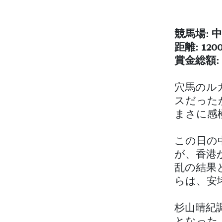
競馬場: 
距離: 120
賞金総額: 
穴馬のル
スだった
まさに感
この日の
が、香港
乱の結果
らは、安
杉山晴紀
となった