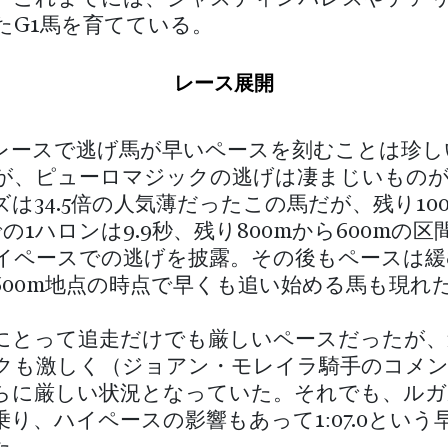
たG1馬を育てている。
レース展開
G1レースで逃げ馬が早いペースを刻むことは珍
が、ピューロマジックの逃げは凄まじいもの
は34.5倍の人気薄だったこの馬だが、残り10
での1ハロンは9.9秒、残り800mから600mの区間
イペースでの逃げを披露。その後もペースは緩
600m地点の時点で早くも追い始める馬も現れ
にとって追走だけでも厳しいペースだったが、
クも激しく（ジョアン・モレイラ騎手のコメ
らに厳しい状況となっていた。それでも、ルガ
乗り、ハイペースの影響もあって1:07.0という