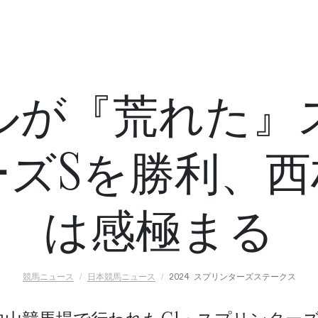
ルが『荒れた』
ーズSを勝利、西
は感極まる
競馬ニュース
日本競馬ニュース
2024 スプリンターズステークス