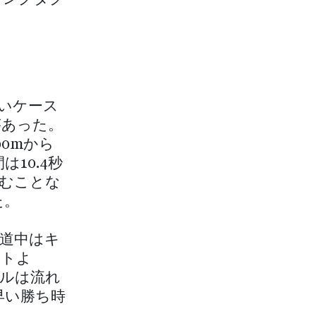
しいケース
があった。
00mから
は10.4秒
むことな
た。
道中はキ
ントよ
ルは流れ
早い勝ち時