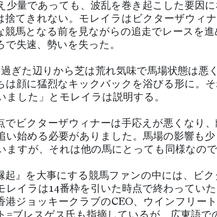
え少量であっても、波乱を巻き起こした要因に
は捨てきれない。モレイラはビクターザウィナ
な競馬となる前を見ながらの追走でレースを進
ろで失速、勢いを失った。
mを過ぎた辺りから芝は荒れ気味で馬場状態は悪
ちは顔に猛烈なキックバックを浴びる形に。そ
いました」とモレイラは説明する。
点でビクターザウィナーは手応えが悪くなり、
追い始める必要がありました。馬場の影響も少
いますが、それは他の馬にとっても同様なので
縁起』を大事にする競馬ファンの中には、ビク
モレイラは14番枠を引いた時点で終わってい
香港ジョッキークラブのCEO、ウインフリー
ト=ブレスゲス氏も指摘しているが、広東語での