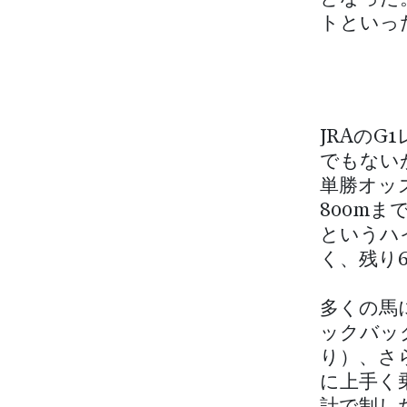
トといっ
JRAの
でもない
単勝オッズ
800mま
というハ
く、残り
多くの馬
ックバッ
り）、さ
に上手く