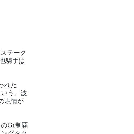
ズステーク
淳也騎手は
われた
という、波
の表情か
のG1制覇
リングタク