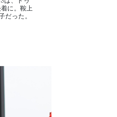
Sは、ドゥ
決着に。鞍上
子だった。