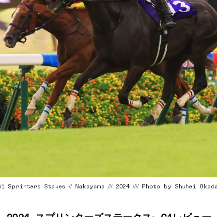
 Sprinters Stakes // Nakayama /// 2024 //// Photo by Shuhei Okad