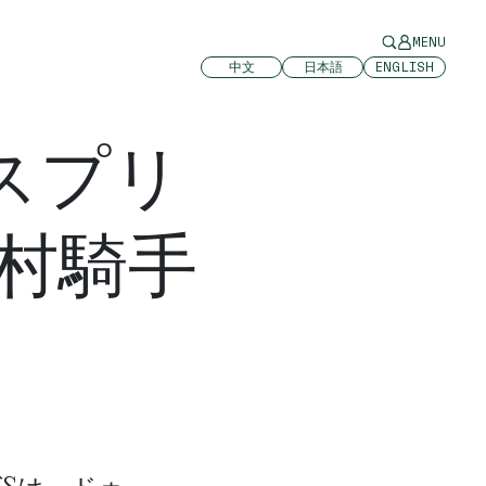
MENU
中文
日本語
ENGLISH
スプリ
村騎手