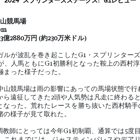
2024 スプリンターズステークス: G1レビュー
中山競馬場
0m
3億2880万円 (約230万米ドル)
ガルが波乱を巻き起こしたG1・スプリンター
が、人馬ともにG1初勝利となった鞍上の西村
極まった様子だった。
中山競馬場は雨の影響にあっての馬場状態で行
から遠征してきた2頭や人気勢は凡走に終わる
となった。荒れたレースを勝ち抜いた西村騎手
堵の様子が見て取れた。
調教師にとっては今年G1初制覇、通算では5度目
。これまでには、ジャスティンパレスやデア