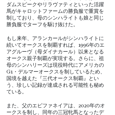
ダムスピークやリラヴァティといった活躍
馬がキャロットファームの勝負服で重賞を
制しており、母のシンハライトも娘と同じ
勝負服でターフを駆け抜けた。
もし来年、アランカールがシンハライトに
続いてオークスを制覇すれば、1996年のエ
アグルーヴ（母ダイナカール）以来となる
オークス親子制覇が実現する。さらに、祖
母のシンハリーズは現役時代にアメリカの
G1・デルマーオークスを制しているため、
国境を越えた『三代オークス制覇』とい
う、珍しい記録が達成される可能性も秘め
ている。
また、父のエピファネイアは、2020年のオ
ークスを制し、同年の三冠牝馬となったデ