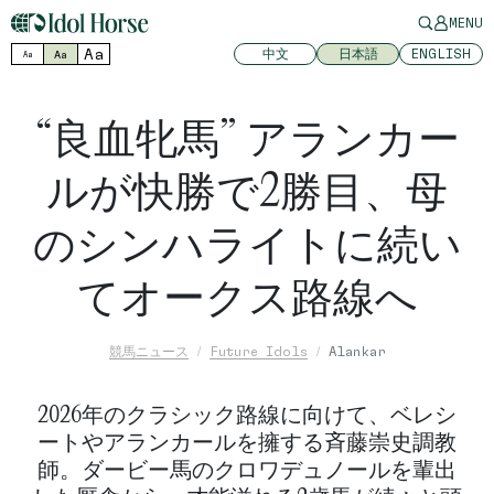
MENU
Aa
中文
日本語
ENGLISH
Aa
Aa
“良血牝馬” アランカー
ルが快勝で2勝目、母
のシンハライトに続い
てオークス路線へ
競馬ニュース
Future Idols
Alankar
2026年のクラシック路線に向けて、ベレシ
ートやアランカールを擁する斉藤崇史調教
師。ダービー馬のクロワデュノールを輩出