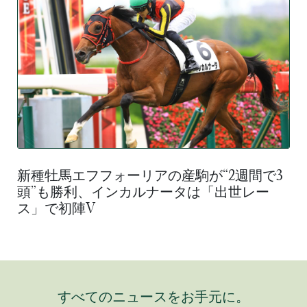
新種牡馬エフフォーリアの産駒が“2週間で3
頭”も勝利、インカルナータは「出世レー
ス」で初陣V
すべてのニュースをお手元に。