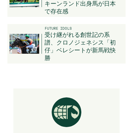
キーンランド出身馬が日本
で存在感
FUTURE IDOLS
受け継がれる創世記の系
譜、クロノジェネシス「初
仔」ベレシートが新馬戦快
勝