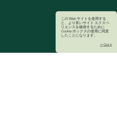
この Web サイトを使用する
と、より良いサイト エクスペ
リエンスを確保するために
Cookie ボックスの使用に同意
したことになります。
→ Got it