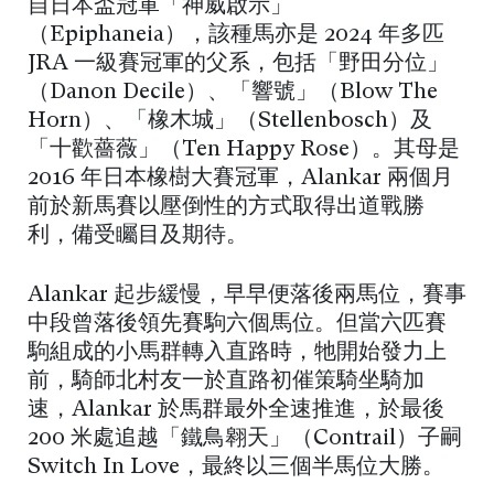
自日本盃冠軍「神威啟示」
（Epiphaneia），該種馬亦是 2024 年多匹
JRA 一級賽冠軍的父系，包括「野田分位」
（Danon Decile）、「響號」（Blow The
Horn）、「橡木城」（Stellenbosch）及
「十歡薔薇」（Ten Happy Rose）。其母是
2016 年日本橡樹大賽冠軍，Alankar 兩個月
前於新馬賽以壓倒性的方式取得出道戰勝
利，備受矚目及期待。
Alankar 起步緩慢，早早便落後兩馬位，賽事
中段曾落後領先賽駒六個馬位。但當六匹賽
駒組成的小馬群轉入直路時，牠開始發力上
前，騎師北村友一於直路初催策騎坐騎加
速，Alankar 於馬群最外全速推進，於最後
200 米處追越「鐵鳥翱天」（Contrail）子嗣
Switch In Love，最終以三個半馬位大勝。