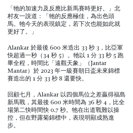
「牠的加速力及反應比新馬賽時更好。」北
村友一說道：「牠的反應極佳，為出色頭
馬。牠今天的表現鎮定，若下次也能如此就
更好了。」
Alankar 於最後 600 米造出 33 秒 3，比亞軍
快超過一秒（34 秒 5）。牠以 1 分 33 秒 5 跑
畢全程，時間比「遠觀天象」（Jantar
Mantar）於 2023 年一級賽朝日盃未來錦標
賽造出的 1 分 33 秒 8 還要快。
回顧七月，Alankar 以四個馬位之差贏得福島
新馬戰，其最後 600 米時間為 36 秒 4，比全
場第二快時間快 0.7 秒。牠在出道戰難以操
控，但在野露菊錦標中，表現明顯成熟進
步。