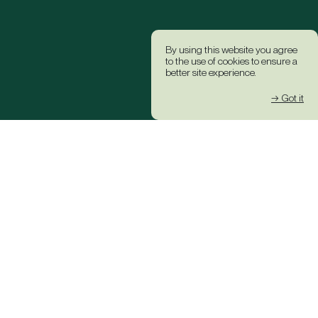
By using this website you agree
to the use of cookies to ensure a
better site experience.
→ Got it