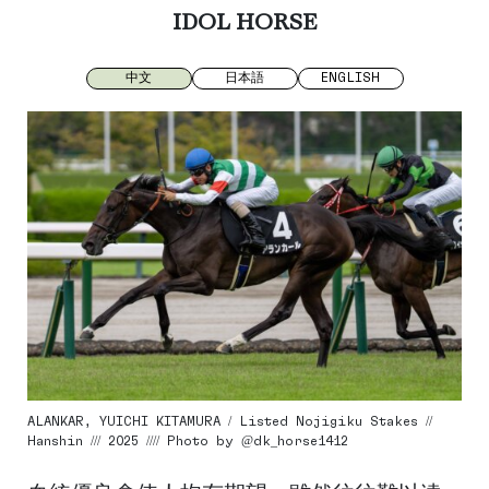
IDOL HORSE
中文
日本語
ENGLISH
ALANKAR, YUICHI KITAMURA / Listed Nojigiku Stakes //
Hanshin /// 2025 //// Photo by @dk_horse1412