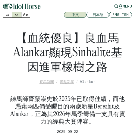
MENU
Aa
中文
日本語
ENGLISH
Aa
Aa
【血統優良】良血馬
Alankar顯現Sinhalite基
因進軍橡樹之路
賽馬新聞
冒起新星
Alankar
練馬師齊藤崇史於2025年已取得佳績，而他
憑藉兩匹備受矚目的兩歲新星Bereshit及
Alankar，正為其2026年馬季籌備一支具有實
力的經典大賽陣容。
2025 09 22