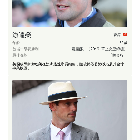
游達榮
香港
年齡
35歲
首場一級賽勝利
「嘉麗娜」（2019 草上女皇錦標）
最佳賽駒
「踏金行」
英國練馬師游達榮在澳洲迅速嶄露頭角，隨後轉戰香港以拓展其全球
事業版圖。