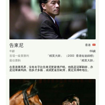
告東尼
香港
年齡
69歲
首場一級賽勝利
「精英大師」 （2003 香港短途錦標）
最佳賽駒
「精英大師」
在香港賽馬界，沒有名字比告東尼更家傳戶曉。他既是冠軍騎師，亦
是冠軍練馬師。他多才多藝，成就更遠至歐洲，奠定其傳奇地位。