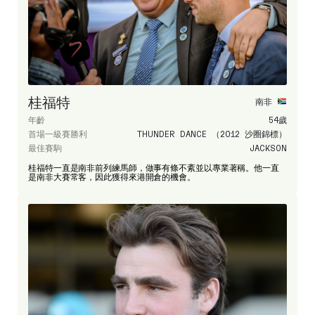
桂福特
南非
年齡
54歲
首場一級賽勝利
THUNDER DANCE （2012 沙圈錦標）
最佳賽駒
JACKSON
桂福特一直是南非前列練馬師，做事有條不紊並以專業著稱。他一直
是南非大賽常客，因此獲得來港開倉的機會。