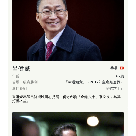
呂健威
香港
年齡
67歲
首場一級賽勝利
「幸運如意」（2017年主席短途獎）
最佳賽駒
「金鎗六十」
香港練馬師呂健威以耐心見稱，傳奇名駒「金鎗六十」來投後，為其
打響名堂。