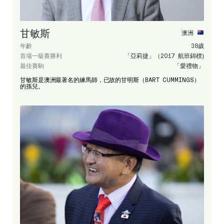
甘敏斯
澳洲
年齡
38歲
首場一級賽勝利
「亞莉捷」（2017 航班錦標)
最佳賽駒
「愛禮物」
甘敏斯是澳洲最著名的練馬師，已故的甘明斯（BART CUMMINGS）
的孫兒。