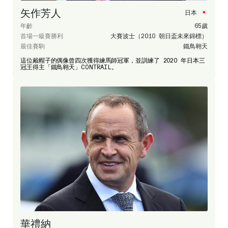
矢作芳人
日本
年齡
65歲
首場一級賽勝利
大賽波士（2010 朝日盃未來錦標）
最佳賽駒
鐵鳥翱天
這位戴帽子的偶像曾四次獲得練馬師冠軍，並訓練了 2020 年日本三
冠王得主「鐵鳥翱天」CONTRAIL。
華禮納