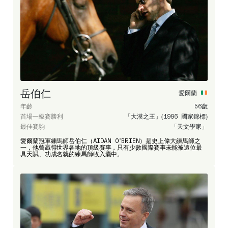
岳伯仁
愛爾蘭
年齡
56歲
首場一級賽勝利
「大漠之王」(1996 國家錦標)
最佳賽駒
「天文學家」
愛爾蘭冠軍練馬師岳伯仁（AIDAN O’BRIEN）是史上偉大練馬師之
一，他曾贏得世界各地的頂級賽事，只有少數國際賽事未能被這位最
具天賦、功成名就的練馬師收入囊中。