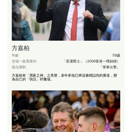
方嘉柏
年齡
58歲
首場一級賽勝利
「星運爵士」（2006香港一哩錦標）
最佳賽駒
「軍事出擊」
方嘉柏有「黑夜之神」之美譽，多年來他已將這條標誌性的賽道，變
為自己的「快活」狩獵場。