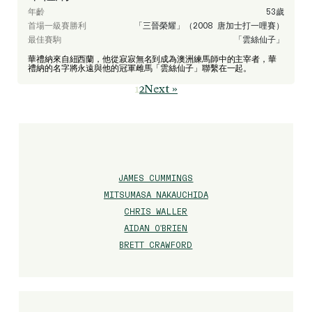
年齡
53歲
首場一級賽勝利
「三晉榮耀」（2008 唐加士打一哩賽）
最佳賽駒
「雲絲仙子」
華禮納來自紐西蘭，他從寂寂無名到成為澳洲練馬師中的主宰者，華
禮納的名字將永遠與他的冠軍雌馬「雲絲仙子」聯繫在一起。
1
2
Next »
Page
Page
JAMES CUMMINGS
MITSUMASA NAKAUCHIDA
CHRIS WALLER
AIDAN O'BRIEN
BRETT CRAWFORD