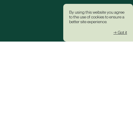
By using this website you agree
to the use of cookies to ensure a
better site experience.
→ Got it