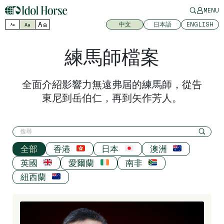
MENU
Aa
中文
日本語
ENGLISH
Aa
Aa
練馬師檔案
全面介紹影響力無遠弗屆的練馬師，從告
東尼到岳伯仁，再到矢作芳人。
全部
香港
日本
澳洲
英國
愛爾蘭
南非
紐西蘭