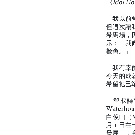
《Idol Ho
「我以前
但這次讓
希馬場，
示：「我
機會。」
「我有幸
今天的成
希望牠已
「智取諜
Waterh
白俊山（Ma
月 1 
發展」，