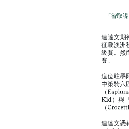
「智取諜
連達文期待
征戰澳洲
級賽。然
賽。
這位駐墨
中策騎六
（Espi
Kid）
（Croce
連達文憑