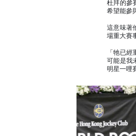
杜拜的參
希望能參
這意味著
場重大賽
「牠已經
可能是我
明星一哩