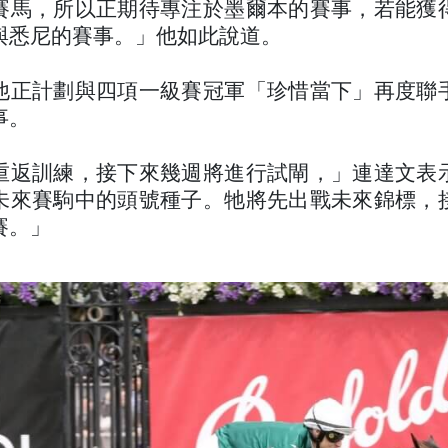
賽馬，所以正期待專注於墨爾本的賽事，若能獲
與悉尼的賽事。」他如此說道。
他正計劃與四項一級賽冠軍「珍惜當下」再度聯
事。
重返訓練，接下來幾週將進行試閘，」連達文表
未來賽駒中的頭號種子。牠將先出戰未來錦標，
賽。」