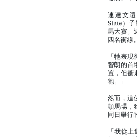
連達文還
State
馬大賽。
四名衝線
「牠表現
智朗的首
置，但衝
牠。」
然而，這
頓馬場，獲
同日舉行
「我從上週