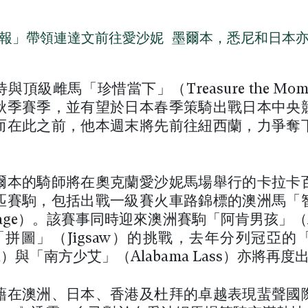
報」帶領連達文前往愛沙妮 墨爾本，悉尼和日本
與頂級雌馬「珍惜當下」（Treasure the Mom
秋季賽季，並有望於日本春季策騎出戰日本中央
而在此之前，他本週末將先前往紐西蘭，力爭奪
爾本的騎師將在奧克蘭愛沙妮馬場舉行的卡拉卡
匹賽駒，包括出戰一級賽火車路錦標的澳洲馬「
onage）。該賽事同時迎來澳洲賽駒「阿肯男孩」（Ar
與「拼圖」（Jigsaw）的挑戰，去年分列冠亞的
tti）與「南方少艾」（Alabama Lass）亦將再度
藉在澳洲、日本、香港及杜拜的卓越表現蜚聲國