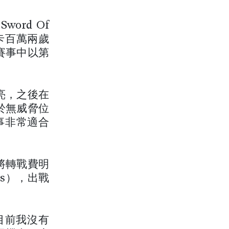
rd Of
拉卡百萬兩歲
賽事中以第
亮，之後在
於無威脅位
事非常適合
將轉戰費明
is），出戰
。目前我沒有