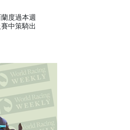
西蘭度過本週
級賽中策騎出