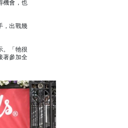
得機會，也
手，出戰幾
示。「牠很
接著參加全