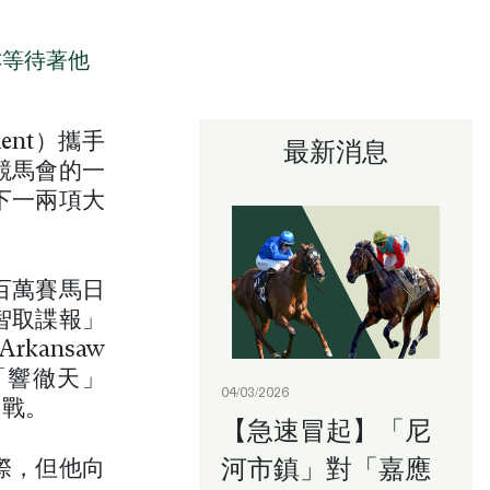
亦等待著他
ent）攜手
最新消息
競馬會的一
下一兩項大
百萬賽馬日
智取諜報」
kansaw
「響徹天」
04/03/2026
出戰。
【急速冒起】「尼
河市鎮」對「嘉應
際，但他向