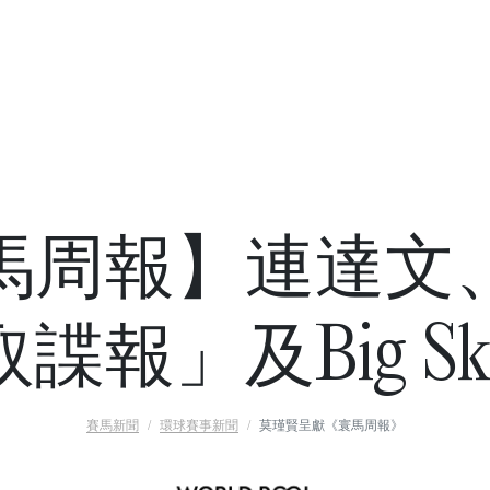
馬周報】連達文
取諜報」及Big Sk
賽馬新聞
環球賽事新聞
莫瑾賢呈獻《寰馬周報》