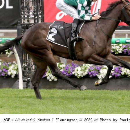
 LANE /
G2 Wakeful Stakes
// Flemington /// 2024 //// Photo by Rac