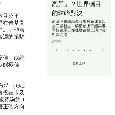
高昇」？世界矚目
。
的珠峰對決
敞且公平。
彭基理報導高多芬馬房急速冒起
是在普基高
的三歲新星，解構踏上可能與世
中。」他表
界短途馬王在珠峰錦標上演頂尖
對決之路。
合適的策騎
彭基理
極佳，或許
查看全部
狀態極佳，
特（Gai
其後轉投霍卡及
四歲賽駒於 1
著正確方向