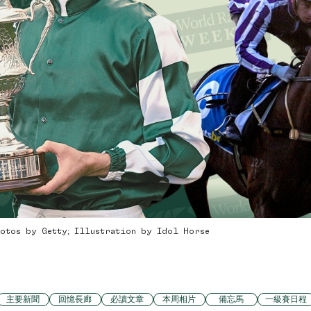
hotos by Getty; Illustration by Idol Horse
主要新聞
回憶長廊
必讀文章
本周相片
備忘馬
一級賽日程