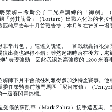
將策騎由希斯公子三兄弟訓練的「御劍」（Swo
）子嗣「勞其筋骨」（Torture）出戰六化郎的卡
這匹雌馬去年十月首戰告捷，本月初在智朗一場
。
得非常出色，」連達文說道。「首戰就贏得很漂
場復出賽也跑得不錯：雖然起跑時落在後方，處
刺時表現強勁。因此我認為高強度的 1200 米賽
位騎師下月不會飛往利雅得參加沙特盃賽事。他
委任策騎賽前熱門馬匹「尼河市鎮」（Tentyr
的一級賽閃電錦標。
受傷的薛凱華（Mark Zahra）接手這匹馬