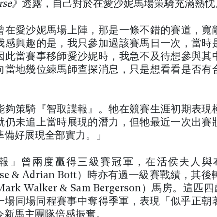
rse》
透露，自己對於在愛沙妮馬場策騎充滿熱忱
曾在愛沙妮馬場上陣，那是一條不錯的賽道，寬
我感興趣的是，我只參加過該賽馬日一次，當時
因此當賽事移師愛沙妮時，我急不及待想參與其
向當地幾位練馬師查探消息，只是想看看是否有
能夠策騎『智取諜報』。牠在競賽生涯初期表現
就仍未追上當時展現的潛力，但牠最近一次出賽
準備好展現全部實力。」
報」曾兩度贏得三級賽冠軍，在活侯夫人與布
ouse & Adrian Bott）時亦有過一級賽戰績，
rk Walker & Sam Bergerson）馬房。這匹
日在一場同場同程賽事中奪得季軍，表現「似乎正朝
令新馬主團隊倍感振奮。