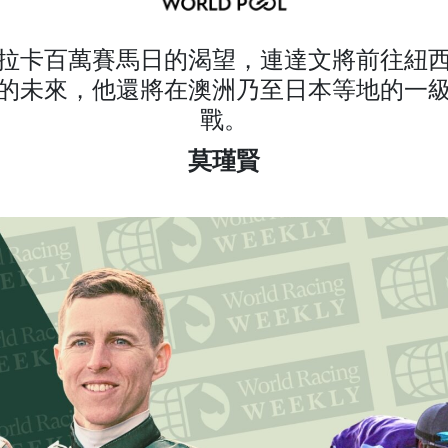
拉卡百萬賽馬日的渴望，連達文將前往紐
的未來，他還將在澳洲乃至日本等地的一
戰。
莫瑾賢