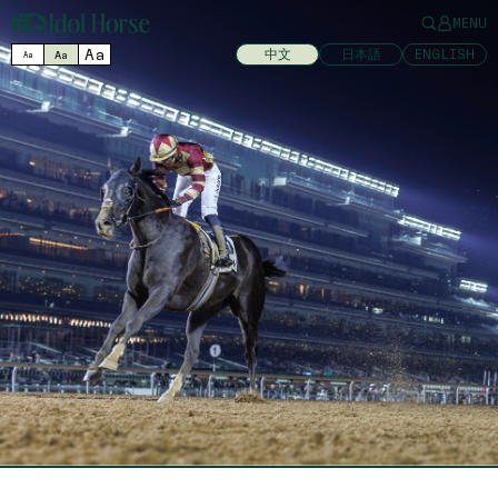
MENU
Aa
中文
日本語
ENGLISH
Aa
Aa