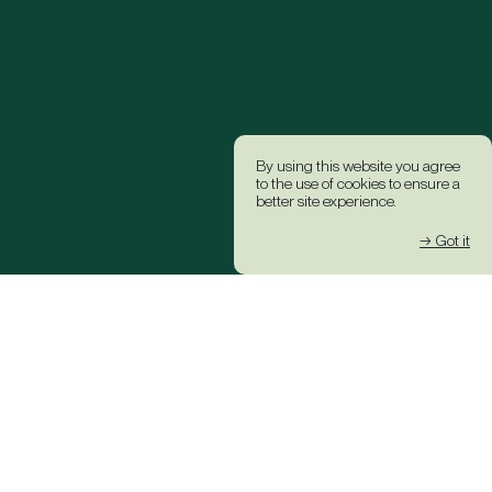
By using this website you agree
to the use of cookies to ensure a
better site experience.
→ Got it