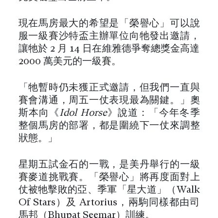
現在馬房最大的希望是「榮譽心」可以說
服一級賽沙特盃主辦單位向牠發出邀請，
讓牠於 2 月 14 日在維雅德爭奪總獎金高達
2000 萬美元的一級賽。
「牠暫時仍未獲正式邀請，但我們一直與
賽會溝通，周五一仗表現最為關鍵。」奧
斯本向《
Idol Horse
》說道：「今年冬季
整個馬房的部署，都是圍繞下一仗來調整
狀態。」
星期五試金石的一戰，是美丹舉行的一級
賽麥道挑戰賽。「榮譽心」將再度面對上
仗被牠擊敗的亞、季軍「星大道」（Walk
Of Stars）及 Artorius，兩駒同樣都由司
馬邦（Bhupat Seemar）訓練。