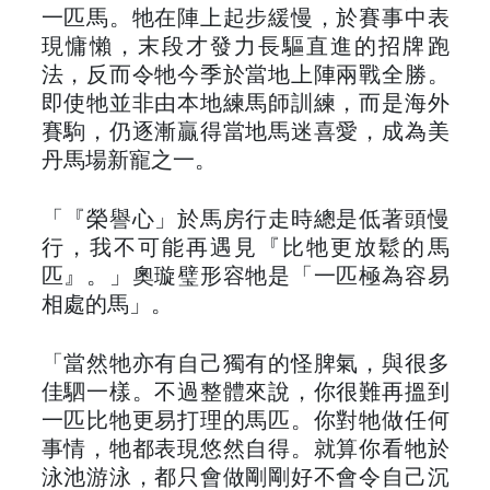
一匹馬。牠在陣上起步緩慢，於賽事中表
現慵懶，末段才發力長驅直進的招牌跑
法，反而令牠今季於當地上陣兩戰全勝。
即使牠並非由本地練馬師訓練，而是海外
賽駒，仍逐漸贏得當地馬迷喜愛，成為美
丹馬場新寵之一。
「『榮譽心」於馬房行走時總是低著頭慢
行，我不可能再遇見『比牠更放鬆的馬
匹』。」奧璇璧形容牠是「一匹極為容易
相處的馬」。
「當然牠亦有自己獨有的怪脾氣，與很多
佳駟一樣。不過整體來說，你很難再搵到
一匹比牠更易打理的馬匹。你對牠做任何
事情，牠都表現悠然自得。就算你看牠於
泳池游泳，都只會做剛剛好不會令自己沉