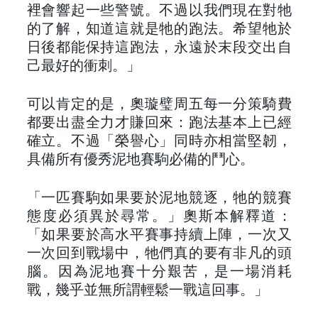
裡會響起一些警號。不過以我們現在對牠
的了解，知道這就是牠的跑法。希望牠於
日後都能保持這跑法，永遠於末段交出自
己最好的衝刺。」
可以肯定的是，奧璇璧周五每一分策騎費
都要出盡全力才賺回來：跑法基本上已經
確立。不過「榮譽心」同時亦相當堅韌，
具備所有優秀泥地賽駒必備的鬥心。
「一匹賽駒如果要於泥地競逐，牠的競賽
態度必須異於尋常。」奧斯本解釋道：
「如果要於高水平賽事持續上陣，一次又
一次回到戰場中，牠們真的要有非凡的頭
腦。因為泥地賽十分艱苦，是一場消耗
戰，幾乎並無所謂輕鬆一戰這回事。」