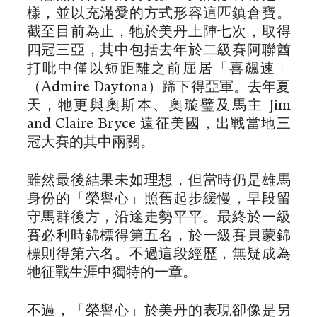
樣，並以充滿愛的方式形容這匹鎮倉寶。
截至目前為止，牠於美丹上陣七次，取得
四冠三亞，其中包括去年於二級賽阿聯酋
打吡中僅以短距離之前屈居「喜飆速」
（Admire Daytona）蹄下得亞軍。去年夏
天，牠更與奧斯本、奧璇璧及馬主 Jim
and Claire Bryce 遠征美國，出戰當地三
冠大賽的其中兩關。
雖然最後結果未如理想，但當時仍是雄馬
身份的「榮譽心」照舊起步緩慢，早段留
守馬群後方，沿途走勢平平。最終於一級
賽必利時錦標得第五名，於一級賽貝蒙錦
標則得第六名。不過這段經歷，無疑成為
牠征戰生涯中獨特的一章。
不過，「榮譽心」於美丹的表現卻像是另