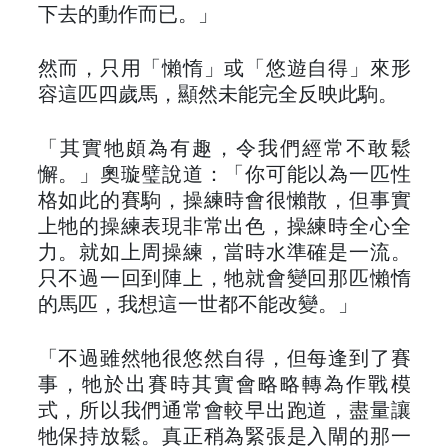
下去的動作而已。」
然而，只用「懶惰」或「悠遊自得」來形
容這匹四歲馬，顯然未能完全反映此駒。
「其實牠頗為有趣，令我們經常不敢鬆
懈。」奧璇璧說道：「你可能以為一匹性
格如此的賽駒，操練時會很懶散，但事實
上牠的操練表現非常出色，操練時全心全
力。就如上周操練，當時水準確是一流。
只不過一回到陣上，牠就會變回那匹懶惰
的馬匹，我想這一世都不能改變。」
「不過雖然牠很悠然自得，但每逢到了賽
事，牠於出賽時其實會略略轉為作戰模
式，所以我們通常會較早出跑道，盡量讓
牠保持放鬆。真正稍為緊張是入閘的那一