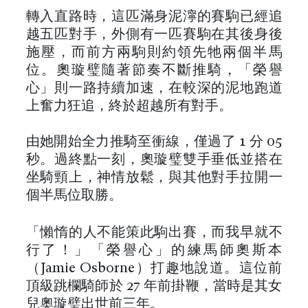
轉入直路時，這匹滿身泥濘的賽駒已經追
越五匹對手，外側有一匹賽駒在其後身後
施壓，而前方兩駒則約領先牠兩個半馬
位。奧璇璧隨著節奏不斷推騎，「榮譽
心」則一路持續加速，在較深的泥地跑道
上奮力狂追，終於超越所有對手。
由她開始全力推騎至衝線，僅過了 1 分 05
秒。過終點一刻，奧璇璧雙手垂低並搭在
坐騎頸上，神情放鬆，與其他對手拉開一
個半馬位取勝。
「懶惰的人不能策此駒出賽，而我早就不
行了！」「榮譽心」的練馬師奧斯本
（Jamie Osborne）打趣地說道。這位前
頂級跳欄騎師於 27 年前掛鞭，當時是其女
兒奧璇璧出世前三年。