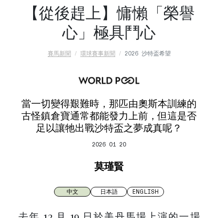
【從後趕上】慵懶「榮譽
心」極具鬥心
賽馬新聞
環球賽事新聞
2026 沙特盃希望
當一切變得艱難時，那匹由奧斯本訓練的
古怪鎮倉寶通常都能發力上前，但這是否
足以讓牠出戰沙特盃之夢成真呢？
2026 01 20
莫瑾賢
中文
日本語
ENGLISH
去年 12 月 19 日於美丹馬場上演的一場