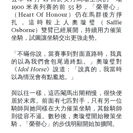
1900 米表列賽的前 55 秒，「榮譽心」
（Heart Of Honour）仍在馬群後方掙
扎，這時鞍上人奧璇璧（Saffie
Osborne）雙臂已經展開，持續用力催策
坐騎，試圖讓坐騎交出更強走勢。
「不暪你說，當賽事到對面直路時，我真
的以為我們會包尾過終點。」奧璇璧對
《
Idol Horse
》說道：「說真的，我當時
以為情況會有點尷尬。」
與以往一樣，這匹閹馬出閘稍慢，很快便
居於末席。前面有七匹對手，只有另一位
騎師與她同樣在大力催策坐騎，其餘騎師
則從容不逼。數秒後，奧璇璧開始鞭策坐
騎，「榮譽心」的步伐明顯開始加擴闊。