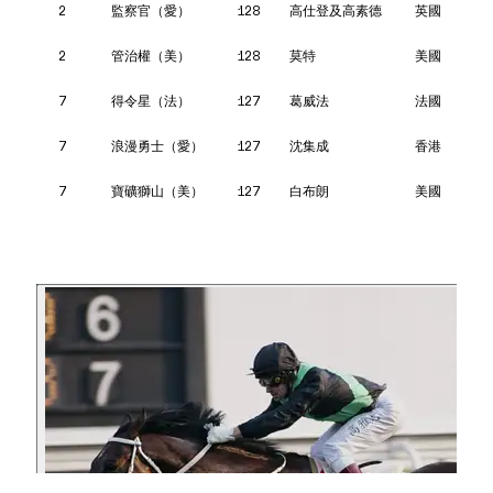
2
監察官（愛）
128
高仕登及高素德
英國
2
管治權（美）
128
莫特
美國
7
得令星（法）
127
葛威法
法國
7
浪漫勇士（愛）
127
沈集成
香港
7
寶礦獅山（美）
127
白布朗
美國