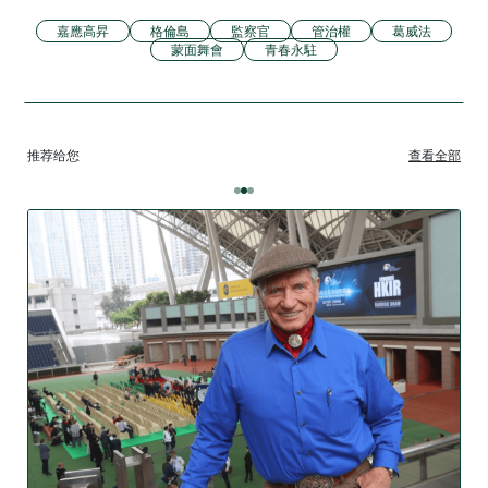
嘉應高昇
格倫島
監察官
管治權
葛威法
蒙面舞會
青春永駐
推荐给您
查看全部