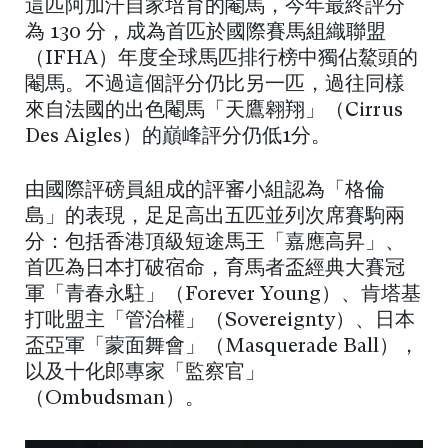
這匹阿加汗自家培育的閹馬，今年最終評分
為 130 分，成為首匹於國際賽馬組織聯盟
（IFHA）年度全球馬匹排行榜中獨佔鰲頭的
閹馬。不過這個評分仍比另一匹，過往同樣
來自法國的出色閹馬「天鷹翱翔」（Cirrus
Des Aigles）的巔峰評分仍低1分。
由國際評磅員組成的評審小組認為「格倫
島」的表現，足足高出五匹並列次席賽駒兩
分：包括香港頂級短途馬王「嘉應高昇」、
首匹為日本打破宿命，育馬者盃經典大賽冠
軍「青春永駐」（Forever Young）、肯塔基
打吡盟主「管治權」（Sovereignty）、日本
盃亞軍「蒙面舞會」（Masquerade Ball），
以及十化郎專家「監察官」
（Ombudsman）。