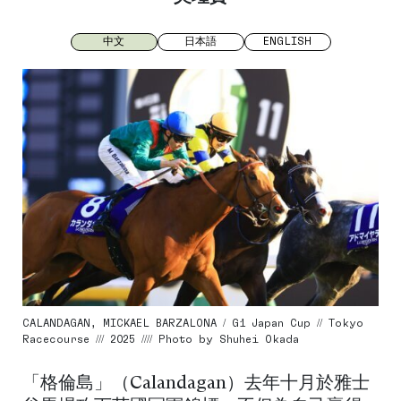
中文
日本語
ENGLISH
CALANDAGAN, MICKAEL BARZALONA / G1 Japan Cup // Tokyo
Racecourse /// 2025 //// Photo by Shuhei Okada
「格倫島」（Calandagan）去年十月於雅士