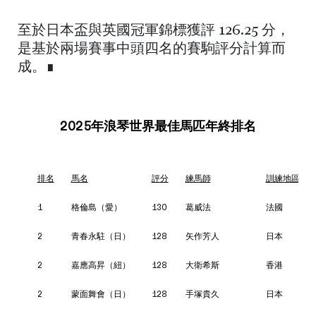
至於日本盃與英國冠軍錦標獲評 126.25 分，
是基於兩場賽事中頭四名的賽駒評分計算而
成。∎
2025年浪琴世界最佳馬匹年終排名
排名
馬名
評分
練馬師
訓練地區
1
格倫島（愛）
130
葛威法
法國
2
青春永駐（日）
128
矢作芳人
日本
2
嘉應高昇（紐）
128
大衛希斯
香港
2
蒙面舞會（日）
128
手塚貴久
日本