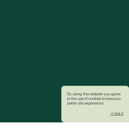
By using this website you agree
to the use of cookies to ensure a
better site experience.
→ Got it