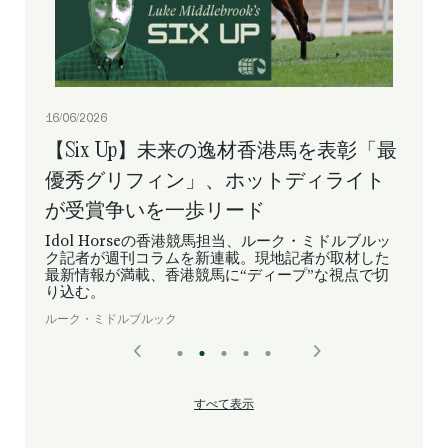
16/06/2026
【Six Up】未来の逸材香港馬を表彰「最
優秀グリフィン」、ホットディライト
が受賞争いを一歩リード
Idol Horseの香港競馬担当、ルーク・ミドルブルッ
ク記者が週刊コラムを新連載。現地記者が取材した
最新情報が満載、香港競馬に“ディープ”な視点で切
り込む。
ルーク・ミドルブルック
すべて表示