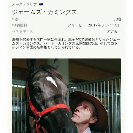
オーストラリア
ジェームズ・カミングス
年齡
38歳
G1初勝利
アリーゼー（2017年フライトS）
ベストホース
アナモー
豪州を代表する名門一家に生まれ、親子4代で調教師となったジェー
ムズ・カミングス。バート・カミングス元調教師の孫、そしてゴド
ルフィン軍団の名宰相として知られている。