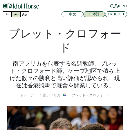
MENU
Aa
中文
日本語
ENGLISH
Aa
Aa
ブレット・クロフォー
ド
南アフリカを代表する名調教師、ブレッ
ト・クロフォード師。ケープ地区で積み上
げた数々の勝利と高い評価が認められ、現
在は香港競馬で厩舎を開業している。
トレーナー
南アフリカ
ブレット・クロフォード