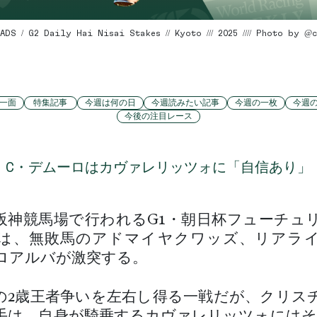
ADS / G2 Daily Hai Nisai Stakes // Kyoto /// 2025 //// Photo by 
一面
特集記事
今週は何の日
今週読みたい記事
今週の一枚
今週
今後の注目レース
C・デムーロはカヴァレリッツォに「自信あり」
阪神競馬場で行われるG1・朝日杯フューチュ
は、無敗馬のアドマイヤクワッズ、リアラ
ロアルバが激突する。
の2歳王者争いを左右し得る一戦だが、クリス
手は、自身が騎乗するカヴァレリッツォにはそ