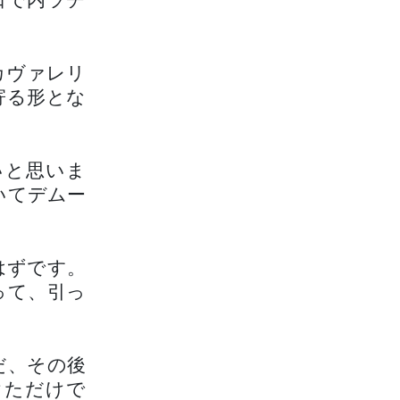
口で内ラチ
カヴァレリ
寄る形とな
いと思いま
いてデムー
はずです。
って、引っ
だ、その後
けただけで