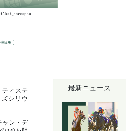
@cilkai_horsepic
の注目馬
最新ニュース
リティステ
イズシリウ
チャン・デ
の3頭を阻