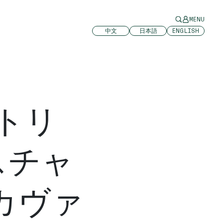
MENU
中文
日本語
ENGLISH
馬トリ
スチャ
カヴァ