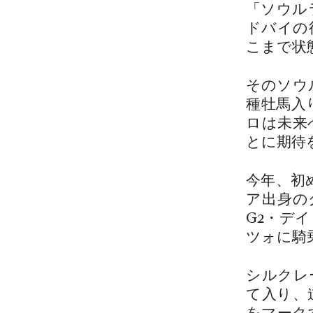
「ソウル
ドバイの
こまで状
そのソウ
種牡馬入
ロは未来
とに期待
今年、初
ア出身の
G2・デ
ツォに騎
シルクレ
て入り、