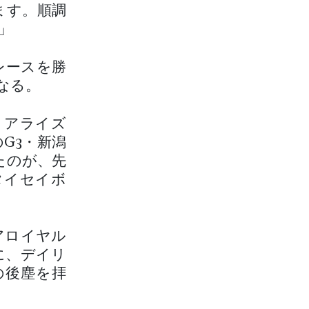
ます。順調
」
レースを勝
なる。
リアライズ
G3・新潟
たのが、先
タイセイボ
アロイヤル
に、デイリ
の後塵を拝