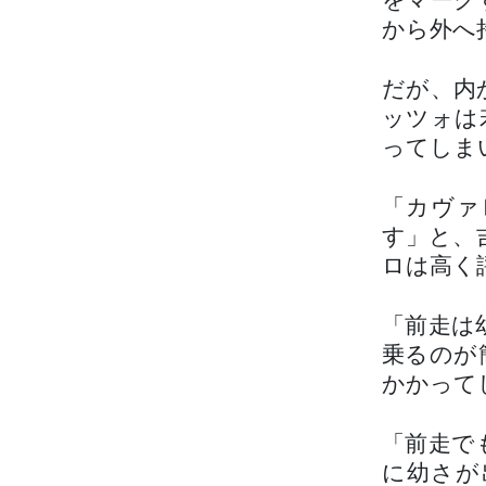
をマーク
から外へ
だが、内
ッツォは
ってしま
「カヴァ
す」と、
ロは高く
「前走は
乗るのが
かかって
「前走で
に幼さが