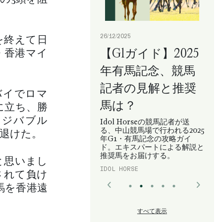
26/12/2025
を終えて日
【G1ガイド】2025
・香港マイ
年有馬記念、競馬
記者の見解と推奨
バイでロマ
馬は？
に立ち、勝
ッジバブル
Idol Horseの競馬記者が送
る、中山競馬場で行われる2025
退けた。
年G1・有馬記念の攻略ガイ
ド。エキスパートによる解説と
推奨馬をお届けする。
と思いまし
IDOL HORSE
されて負け
歳馬を香港遠
すべて表示