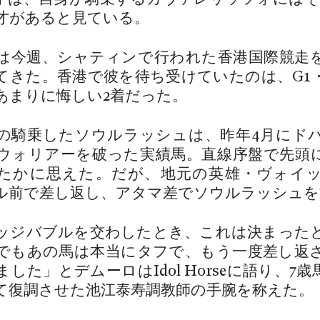
才があると見ている。
は今週、シャティンで行われた香港国際競走
てきた。香港で彼を待ち受けていたのは、G1
あまりに悔しい2着だった。
の騎乗したソウルラッシュは、昨年4月にド
ウォリアーを破った実績馬。直線序盤で先頭
たかに思えた。だが、地元の英雄・ヴォイ
ル前で差し返し、アタマ差でソウルラッシュを
ッジバブルを交わしたとき、これは決まった
でもあの馬は本当にタフで、もう一度差し返
した」とデムーロはIdol Horseに語り、7
て復調させた池江泰寿調教師の手腕を称えた。