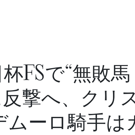
杯FSで“無敗
に反撃へ、クリ
デムーロ騎手は