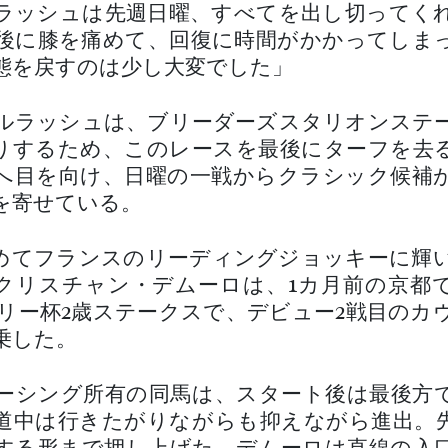
ラッシュは先週日曜、すべてを出し切ってく
後に膝を痛めて、回復に時間がかかってしま
態を戻すのは少し大変でした」
ルラッシュは、ブリーダーズスタリオンステ
りするため、このレースを最後にターフを去
へ目を向け、日曜の一戦からクラシック候補
を寄せている。
めてフランスのリーディングジョッキーに輝
クリスチャン・デムーロは、1カ月前の京都
イリー杯2歳ステークスで、デビュー2戦目のカ
乗した。
ーシング所有の同馬は、スタート後は最後方
道中は行きたがりながらも抑えながら進出。