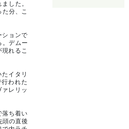
れました。
った分、こ
ーションで
る。デムー
が現れるこ
いたイタリ
で行われた
ヴァレリッ
で落ち着い
先頭の直後