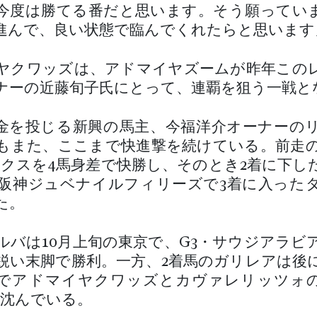
今度は勝てる番だと思います。そう願ってい
進んで、良い状態で臨んでくれたらと思います
ヤクワッズは、アドマイヤズームが昨年この
ナーの近藤旬子氏にとって、連覇を狙う一戦と
金を投じる新興の馬主、今福洋介オーナーの
もまた、ここまで快進撃を続けている。前走の
ークスを4馬身差で快勝し、そのとき2着に下し
・阪神ジュベナイルフィリーズで3着に入った
た。
ルバは10月上旬の東京で、G3・サウジアラビ
鋭い末脚で勝利。一方、2着馬のガリレアは後
Sでアドマイヤクワッズとカヴァレリッツォ
に沈んでいる。