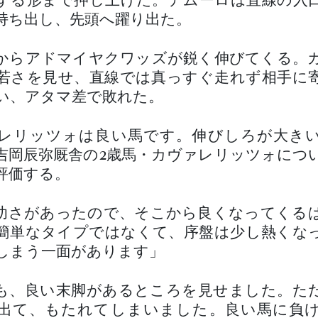
する形まで押し上げた。デムーロは直線の入
持ち出し、先頭へ躍り出た。
からアドマイヤクワッズが鋭く伸びてくる。
若さを見せ、直線では真っすぐ走れず相手に
い、アタマ差で敗れた。
レリッツォは良い馬です。伸びしろが大き
吉岡辰弥厩舎の2歳馬・カヴァレリッツォにつ
評価する。
幼さがあったので、そこから良くなってくる
簡単なタイプではなくて、序盤は少し熱くな
しまう一面があります」
も、良い末脚があるところを見せました。た
出て、もたれてしまいました。良い馬に負