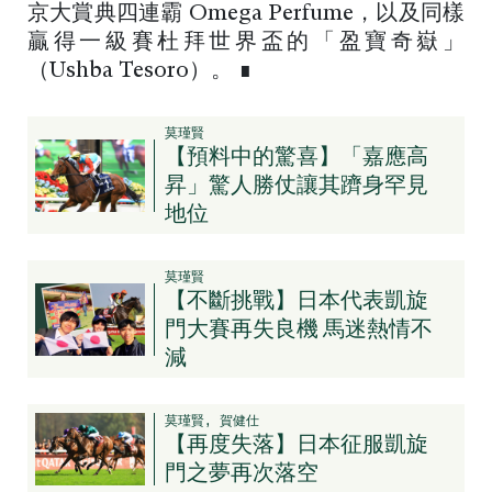
京大賞典四連霸 Omega Perfume，以及同樣
贏得一級賽杜拜世界盃的「盈寶奇嶽」
（Ushba Tesoro）。 ∎
莫瑾賢
【預料中的驚喜】「嘉應高
昇」驚人勝仗讓其躋身罕見
地位
莫瑾賢
【不斷挑戰】日本代表凱旋
門大賽再失良機 馬迷熱情不
減
莫瑾賢, 賀健仕
【再度失落】日本征服凱旋
門之夢再次落空