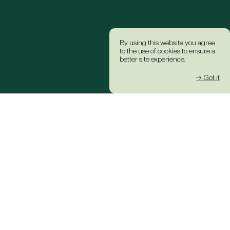
By using this website you agree
to the use of cookies to ensure a
better site experience.
→ Got it