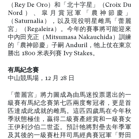
（Rey De Oro）和「北十字星」（Croix Du
Nord）、皐月賞冠軍「農神節慶」
（Saturnalia），以及現役明星雌馬「蕾麗
宮」（Regaleira）。今年的賽事將可能迎來
中內田充正（Mitsumasa Nakauchida）訓練
的「農神節慶」子嗣 Anduril，牠上仗在東京
勝出 1800 米表列賽 Ivy Stakes。
有馬紀念賽
中山競馬場，12 月 28 日
「蕾麗宮」將力圖成為由馬迷投票選出的一
級賽有馬紀念賽第七匹兩度奪冠者，更是首
匹達成此成就的雌馬。這匹四歲馬在今年秋
季狀態極佳，贏得二級賽產經賞和一級賽女
王伊利沙伯二世盃。預計牠將對壘去年季軍
及其後的一級賽杜拜司馬經典賽冠軍「野田