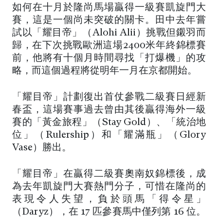
如何在十月於隆尚馬場贏得一級賽凱旋門大
賽，這是一個尚未突破的關卡。田中去年嘗
試以「耀目帝」（Alohi Alii）挑戰但鎩羽而
歸，在下次挑戰歐洲這場2400米年終錦標賽
前，他將有十個月時間尋找「打爆機」的攻
略，而這個過程將從明年一月在京都開始。
「耀目帝」計劃復出首仗參戰二級賽日經新
春盃，這場賽事過去曾由其後贏得海外一級
賽的「黃金旅程」（Stay Gold）、「統治地
位」（Rulership）和「耀滿瓶」（Glory
Vase）勝出。
「耀目帝」在贏得二級賽奧南奴錦標後，成
為去年凱旋門大賽熱門分子，可惜在隆尚的
表現令人失望，負於頭馬「得令星」
（Daryz），在 17 匹參賽馬中僅列第 16 位。