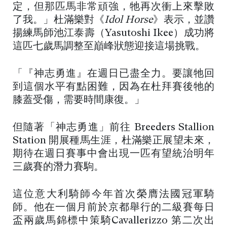
定，但那匹馬非常頑強，牠再次衝上來擊敗
了我。」杜滿樂對《
Idol Horse
》表示，並讚
揚練馬師池江泰壽（Yasutoshi Ikee）成功將
這匹七歲馬調整至巔峰狀態迎接這場挑戰。
「『神志勇進』在週日已盡全力。要讓牠回
到這個水平有點困難，因為在杜拜賽後牠的
膝蓋受傷，需要時間康復。」
但隨著「神志勇進」前往 Breeders Stallion
Station 開展種馬生涯，杜滿樂正展望未來，
期待在週日賽事中會出現一匹有望統治明年
三歲賽的潛力賽駒。
這位意大利騎師今年首次榮膺法國冠軍騎
師。他在一個月前於京都舉行的二級賽每日
盃兩歲馬錦標中策騎Cavallerizzo 第二次出