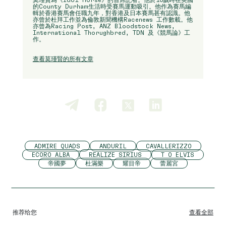
的County Durham生活時受賽馬運動吸引。他作為賽馬編
輯於香港賽馬會任職九年，對香港及日本賽馬甚有認識。他
亦曾於杜拜工作並為倫敦新聞機構Racenews 工作數載。他
亦曾為Racing Post, ANZ Bloodstock News,
International Thorughbred, TDN 及《競馬論》工
作。
查看莫瑾賢的所有文章
ADMIRE QUADS
ANDURIL
CAVALLERIZZO
ECORO ALBA
REALIZE SIRIUS
T O ELVIS
帝國夢
杜滿樂
耀目帝
蕾麗宮
推荐给您
查看全部