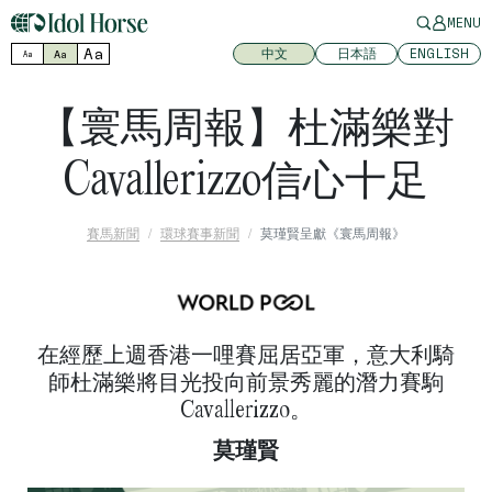
MENU
Aa
中文
日本語
ENGLISH
Aa
Aa
【寰馬周報】杜滿樂對
Cavallerizzo信心十足
賽馬新聞
環球賽事新聞
莫瑾賢呈獻《寰馬周報》
在經歷上週香港一哩賽屈居亞軍，意大利騎
師杜滿樂將目光投向前景秀麗的潛力賽駒
Cavallerizzo。
莫瑾賢