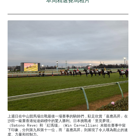
本周精選賽馬相片
上週日在中山競馬場出戰最後一場賽事的騎師們，駐足欣賞「嘉應高昇」在
沙田一級賽香港短途錦標中的驚人勝利。日本挑戰者「里見夢境」
（Satono Reve）和「紅瑪瑙」（Win Carnellian）未能在賽事中留
下印象，分列第九和第十一位，而「嘉應高昇」則展現了令人嘆為觀止的速
度、力量和控制力。