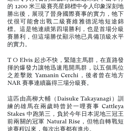
的 1200 米三級賽亮星錦標中令人印象深刻地
勝出後，展現了晉身國際賽事的實力，牠下
仗很可能會出戰二級賽維雅德泥地短途錦
標。這是牠連續第四場勝利，也是首場分級
賽勝利，但這場勝仗顯示牠已具備頂級水平
的實力。
T O Elvis 起步不快，緊隨主馬群，在直路發
揮的爆發力讓牠迅速甩開馬群，以五個馬位
之差擊敗 Yamanin Cerchi，後者曾在地方
NAR 賽事連續贏得三場分級賽。
這匹由高柳大輔（Daisuke Takayanagi）訓
練的雄馬在兩歲時曾於一哩賽事 Cattleya
Stakes 中跑第三，負於今年日本泥地三冠王
前兩關的冠軍 Natural Rise，但牠自轉戰短
途賽程以來，每次出賽都有進步。