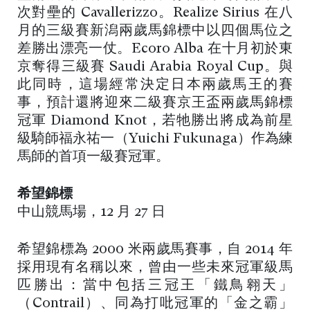
次對壘的 Cavallerizzo。Realize Sirius 在八
月的三級賽新潟兩歲馬錦標中以四個馬位之
差勝出漂亮一仗。Ecoro Alba 在十月初於東
京奪得三級賽 Saudi Arabia Royal Cup。與
此同時，這場經常決定日本兩歲馬王的賽
事，預計還將迎來二級賽京王盃兩歲馬錦標
冠軍 Diamond Knot，若牠勝出將成為前星
級騎師福永祐一（Yuichi Fukunaga）作為練
馬師的首項一級賽冠軍。
希望錦標
中山競馬場，12 月 27 日
希望錦標為 2000 米兩歲馬賽事，自 2014 年
採用現有名稱以來，曾由一些未來冠軍級馬
匹勝出：當中包括三冠王「鐵鳥翱天」
（Contrail）、同為打吡冠軍的「金之霸」