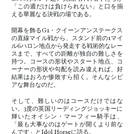
「この週だけは負けられない」と口を揃
える華麗なる決戦の場である。
開幕を飾るG1・クイーンアンステークス
の直線マイル戦から、スタンド前の1マイ
ル6ハロン地点から発走する戦術的なレー
スまで、すべての距離が独自の難しさを
持つ。コースの形状やスタート地点、コ
ーナーの形状や勾配を読み違えれば、好
結果はおろか惨敗すら招く。そんなシビ
アな舞台なのだ。
そして、難しいのはコースだけではな
い。3度の英国リーディングジョッキーに
輝いたオイシン・マーフィー騎手は、
「最も大事なのはゲートが開くより前な
んです」とIdol Horseに語る。