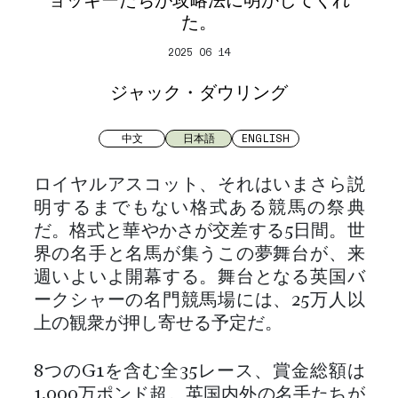
た。
2025 06 14
ジャック・ダウリング
中文
日本語
ENGLISH
ロイヤルアスコット、それはいまさら説
明するまでもない格式ある競馬の祭典
だ。格式と華やかさが交差する5日間。世
界の名手と名馬が集うこの夢舞台が、来
週いよいよ開幕する。舞台となる英国バ
ークシャーの名門競馬場には、25万人以
上の観衆が押し寄せる予定だ。
8つのG1を含む全35レース、賞金総額は
1,000万ポンド超。英国内外の名手たちが