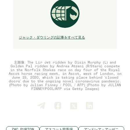
ジャック・ダウリングの記事をすべて見る
主圖像: The Lir Jet ridden by Oisin Murphy (L) and
Golden Pal ridden by Andrea Atzeni (R/Stars) compete
in the Norfolk Stakes race on day four of the Royal
Ascot horse racing meet, in Ascot, west of London, on
June 19, 2020, which is taking place behind 'closed
doors' due to the ongoing novel coronavirus pandemic.
(Photo by Julian Finney / POOL / AFP) (Photo by JULIAN
FINNEY/POOL/AFP via Getty Images)
ZAC PURTON
アスコット競馬場
アンドレア・アッゼニ