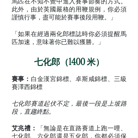
馬匹在不知不覺中進入賽事節奏的方式。
此外，由於英國嚴格的用鞭規例，你必須
謹慎行事，盡可能於賽事後段用鞭。」
「如果在經過兩化郎標誌時你必須提醒馬
匹加速，意味著你已難以獲勝。」
七化郎（1400 米）
賽事：
白金漢宮錦標、卓斯咸錦標、三級
賽澤西錦標
七化郎賽道起伏不定，最後一段是上坡路
段，直趨終點。
艾兆禮：
「無論是在直路賽道上跑一哩、
七化郎、六化郎還是五化郎，你都必須保