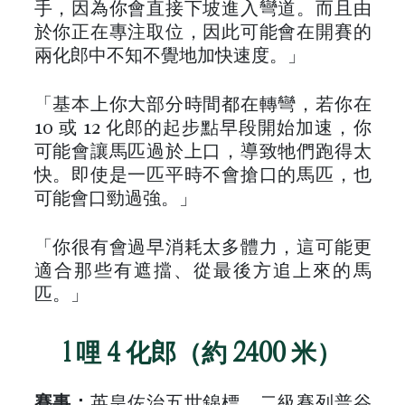
手，因為你會直接下坡進入彎道。而且由
於你正在專注取位，因此可能會在開賽的
兩化郎中不知不覺地加快速度。」
「基本上你大部分時間都在轉彎，若你在
10 或 12 化郎的起步點早段開始加速，你
可能會讓馬匹過於上口，導致牠們跑得太
快。即使是一匹平時不會搶口的馬匹，也
可能會口勁過強。」
「你很有會過早消耗太多體力，這可能更
適合那些有遮擋、從最後方追上來的馬
匹。」
1 哩 4 化郎（約 2400 米）
賽事：
英皇佐治五世錦標、二級賽列普谷