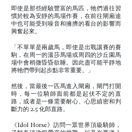
即使是那些經驗豐富的馬匹，牠們過往習
慣於較為安靜的馬場作賽，在前往閘廂途
中也可能受到噪音和擁擠的看台的影響而
興奮起來。
「不單單是兩歲馬，即使是出戰讓賽的賽
駒，在周一的溫莎馬場或周四的沙丘園馬
場中會稍微昏昏欲睡。因此盡可能平靜地
將牠們帶到起步點非常重要。」
然後，當最後一匹馬進入閘廂，閘門打開
時，每一位騎師面前都是起伏不定的直
路，或者是一條需要耐心、心思縝密和判
斷力的 2.5 化郎直路。
《Idol Horse》訪問一眾世界頂級騎師，