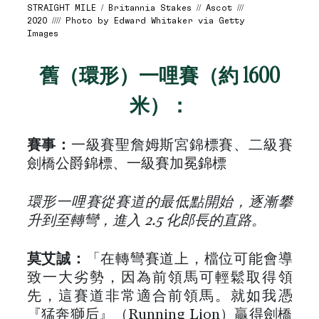
STRAIGHT MILE / Britannia Stakes // Ascot ///
2020 //// Photo by Edward Whitaker via Getty
Images
舊（環形）一哩賽（約 1600
米）：
賽事：
一級賽聖詹姆斯宮錦標賽、二級賽
劍橋公爵錦標、一級賽加冕錦標
環形一哩賽從賽道的最低點開始，逐漸攀
升到至轉彎，進入 2.5 化郎長的直路。
莫艾誠：
「在轉彎賽道上，檔位可能會導
致一大劣勢，因為前領馬可輕鬆取得領
先，這賽道非常適合前領馬。就如我憑
『猛奔獅后』（Running Lion）贏得劍橋