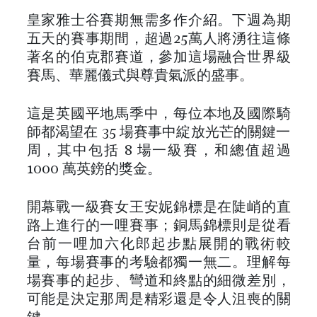
皇家雅士谷賽期無需多作介紹。下週為期
五天的賽事期間，超過25萬人將湧往這條
著名的伯克郡賽道，參加這場融合世界級
賽馬、華麗儀式與尊貴氣派的盛事。
這是英國平地馬季中，每位本地及國際騎
師都渴望在 35 場賽事中綻放光芒的關鍵一
周，其中包括 8 場一級賽，和總值超過
1000 萬英鎊的獎金。
開幕戰一級賽女王安妮錦標是在陡峭的直
路上進行的一哩賽事；銅馬錦標則是從看
台前一哩加六化郎起步點展開的戰術較
量，每場賽事的考驗都獨一無二。理解每
場賽事的起步、彎道和終點的細微差別，
可能是決定那周是精彩還是令人沮喪的關