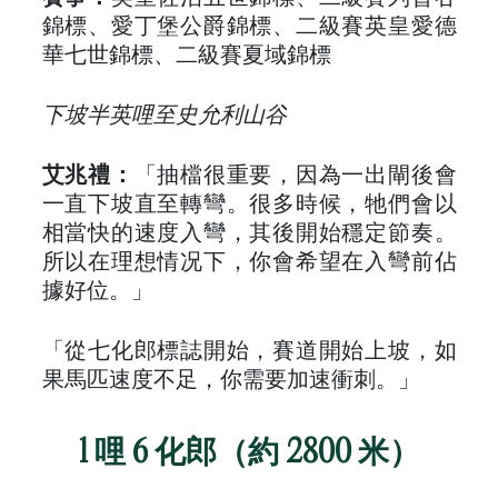
錦標、愛丁堡公爵錦標、二級賽英皇愛德
華七世錦標、二級賽夏域錦標
下坡半英哩至史允利山谷
艾兆禮：
「抽檔很重要，因為一出閘後會
一直下坡直至轉彎。很多時候，牠們會以
相當快的速度入彎，其後開始穩定節奏。
所以在理想情况下，你會希望在入彎前佔
據好位。」
「從七化郎標誌開始，賽道開始上坡，如
果馬匹速度不足，你需要加速衝刺。」
1 哩 6 化郎（約 2800 米）