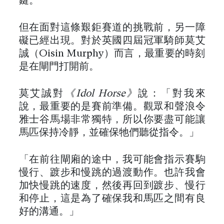
鍵。
但在面對這條艱鉅賽道的挑戰前，另一障
礙已經出現。對於英國四屆冠軍騎師莫艾
誠（Oisin Murphy）而言，最重要的時刻
是在閘門打開前。
莫艾誠對
《Idol Horse》
說：「對我來
說，最重要的是賽前準備。觀眾和聲浪令
雅士谷馬場非常獨特，所以你要盡可能讓
馬匹保持冷靜，並確保牠們聽從指令。」
「在前往閘廂的途中，我可能會指示賽駒
慢行、踱步和慢跳的過渡動作。也許我會
加快慢跳的速度，然後再回到踱步、慢行
和停止，這是為了確保我和馬匹之間有良
好的溝通。」