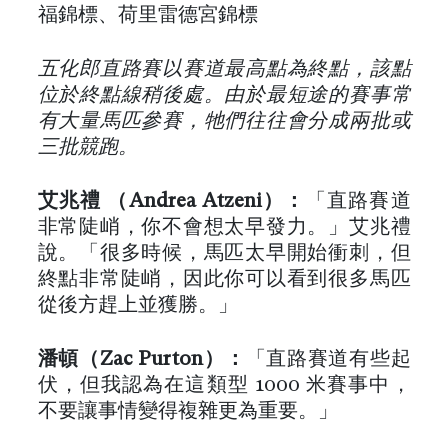
福錦標、荷里雷德宮錦標
五化郎直路賽以賽道最高點為終點，該點
位於終點線稍後處。由於最短途的賽事常
有大量馬匹參賽，牠們往往會分成兩批或
三批競跑。
艾兆禮 （Andrea Atzeni）：
「直路賽道
非常陡峭，你不會想太早發力。」艾兆禮
說。「很多時候，馬匹太早開始衝刺，但
終點非常陡峭，因此你可以看到很多馬匹
從後方趕上並獲勝。」
潘頓（Zac Purton）：
「直路賽道有些起
伏，但我認為在這類型 1000 米賽事中，
不要讓事情變得複雜更為重要。」