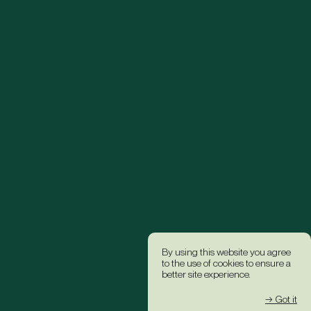
By using this website you agree
to the use of cookies to ensure a
better site experience.
→ Got it