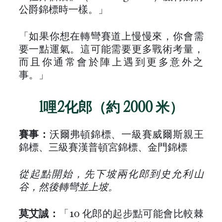
公爵錦標時一樣。」
「如果你想在轉彎賽道上慢慢來，你會需
要一點運氣。這可能需要更多戰術考量，
而且你通常會於陣上遇到更多意外之
事。」
1哩2化郎（約 2000 米）
賽事：
沃爾弗頓錦標、一級賽威爾斯親王
錦標、三級賽漢普頓宮錦標、金門錦標
從起點開始，先下坡兩化郎到史允利山
谷，然後轉彎並上坡。
莫艾誠：
「10 化郎的起步點可能會比較棘