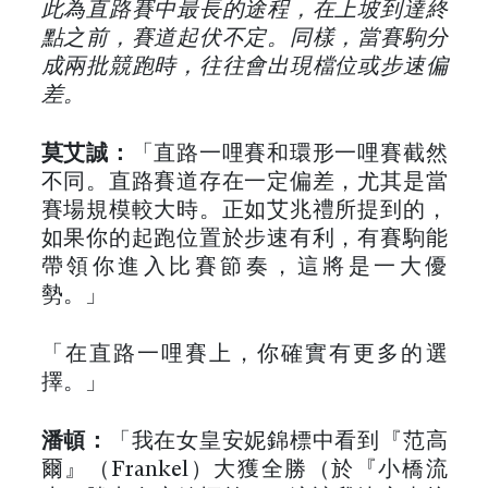
此為直路賽中最長的途程，在上坡到達終
點之前，賽道起伏不定。同樣，當賽駒分
成兩批競跑時，往往會出現檔位或步速偏
差。
莫艾誠：
「直路一哩賽和環形一哩賽截然
不同。直路賽道存在一定偏差，尤其是當
賽場規模較大時。正如艾兆禮所提到的，
如果你的起跑位置於步速有利，有賽駒能
帶領你進入比賽節奏，這將是一大優
勢。」
「在直路一哩賽上，你確實有更多的選
擇。」
潘頓：
「我在女皇安妮錦標中看到『范高
爾』（Frankel）大獲全勝（於『小橋流