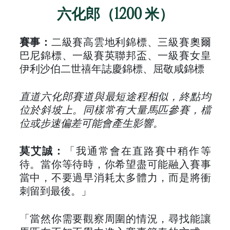
六化郎（1200 米）
賽事：
二級賽高雲地利錦標、三級賽奧爾
巴尼錦標、一級賽英聯邦盃、一級賽女皇
伊利沙伯二世禧年誌慶錦標、屈敬咸錦標
直道六化郎賽道與最短途程相似，終點均
位於斜坡上。同樣常有大量馬匹參賽，檔
位或步速偏差可能會產生影響。
莫艾誠：
「我通常會在直路賽中稍作等
待。當你等待時，你希望盡可能融入賽事
當中，不要過早消耗太多體力，而是將衝
刺留到最後。」
「當然你需要觀察周圍的情況，尋找能讓