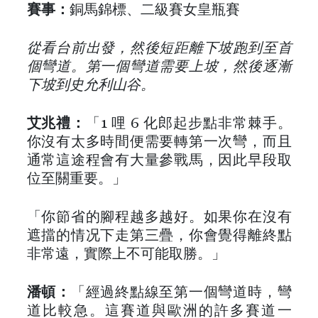
賽事：
銅馬錦標、二級賽女皇瓶賽
從看台前出發，然後短距離下坡跑到至首
個彎道。第一個彎道需要上坡，然後逐漸
下坡到史允利山谷。
艾兆禮：
「1 哩 6 化郎起步點非常棘手。
你沒有太多時間便需要轉第一次彎，而且
通常這途程會有大量參戰馬，因此早段取
位至關重要。」
「你節省的腳程越多越好。如果你在沒有
遮擋的情况下走第三疊，你會覺得離終點
非常遠，實際上不可能取勝。」
潘頓：
「經過終點線至第一個彎道時，彎
道比較急。這賽道與歐洲的許多賽道一