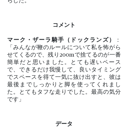
らした。
コメント
マーク・ザーラ騎手（ドックランズ）
：
「みんなが鞭のルールについて私を怖がら
せてくるので、残り200mで捨てるのが一番
簡単だと思いました。とても遅いペース
で、できるだけ我慢して、良いタイミング
でスペースを得て一気に抜け出すと、彼は
最後までしっかりと脚を使ってくれまし
た。とてもタフな走りでした。最高の気分
です」
データ