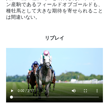
ン産駒であるフィールドオブゴールドも、
種牡馬として大きな期待を寄せられること
は間違いない。
リプレイ