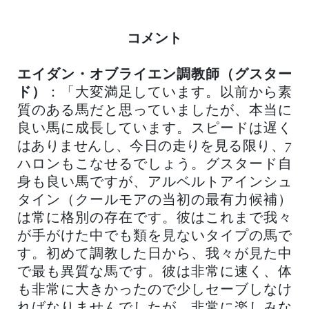
コメント
エイダン・オブライエン調教師（グスター
ド）
：「大変満足しています。以前から素
質のある馬だと思っていましたが、本当に
良い馬に成長しています。スピードは遅く
はありませんし、今日の走りを見る限り、7
ハロンもこなせるでしょう。グスタード自
身も良い馬ですが、アルベルトアインシュ
タイン（クールモアの当初の最有力候補）
は常に格別の存在です。彼はこれまで我々
が手がけた中でも類を見ないタイプの馬で
す。初めて調教した日から、我々が見た中
で最も異質な馬です。彼は非常に速く、体
も非常に大きかったので少しセーブしなけ
ればなりませんでしたが、非常に楽しみな