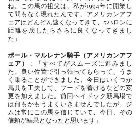
ね。この馬の祖父は、私が1994年に開業し
て間もなく現れたんです。アメリカンアフ
ェアはどんどん速くなってきて、5ハロンに
距離を戻したらさらに良くなってきまし
た」
ポール・マルレナン騎手（アメリカンアフ
ェア）
：「すべてがスムーズに進みまし
た。良い位置で引っ張ってもらって、うま
く乗ることができました。今日はいくつか
馬具を工夫して、フードを着けるなどの変
更を加えました。前回ヘイドック競馬場で
は何もかもうまくいきませんでしたが、ジ
ムは常にこの馬を信じていて、今日、その
信頼が結果となったと思います」