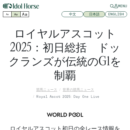
MENU
Aa
中文
日本語
ENGLISH
Aa
Aa
ロイヤルアスコット
2025：初日総括 ドッ
クランズが伝統のG1を
制覇
競馬ニュース
世界の競馬ニュース
Royal Ascot 2025: Day One Live
ロイヤルアスコット初日の全レース情報を