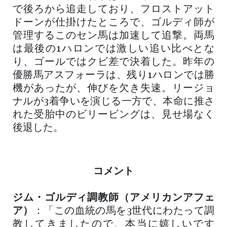
で後ろから追走しており、フロストアット
ドーンが仕掛けたところで、ゴルディ師が
管理するこのセン馬は加速して追撃。両馬
は最後の1ハロンでは激しい追い比べとな
り、ゴールではクビ差で決着した。昨年の
優勝馬アスフォーラは、残り1ハロンでは勝
機があったが、伸びを欠き失速。リージョ
ナルが3着争いを演じる一方で、本命に推さ
れた受胎中のビリービングは、見せ場なく
後退した。
コメント
ジム・ゴルディ調教師（アメリカンアフェ
ア）
：「この血統の馬を3世代にわたって調
教してきましたので、本当に嬉しいです