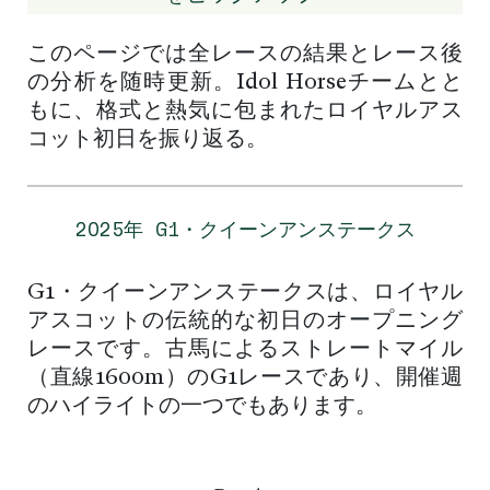
このページでは全レースの結果とレース後
の分析を随時更新。Idol Horseチームとと
もに、格式と熱気に包まれたロイヤルアス
コット初日を振り返る。
2025年 G1・クイーンアンステークス
G1・クイーンアンステークスは、ロイヤル
アスコットの伝統的な初日のオープニング
レースです。古馬によるストレートマイル
（直線1600m）のG1レースであり、開催週
のハイライトの一つでもあります。