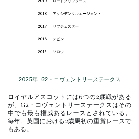
2019
ロードグリッターズ
2018
アクシデンタルエージェント
2017
リブチェスター
2016
テピン
2015
ソロウ
2025年 G2・コヴェントリーステークス
ロイヤルアスコットには6つの2歳戦がある
が、G2・コヴェントリーステークスはその
中でも最も権威あるレースとされている。
毎年、英国における2歳馬初の重賞レースで
もある。