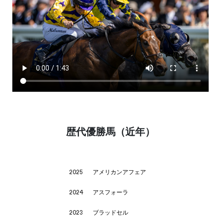
歴代優勝馬（近年）
2025
アメリカンアフェア
2024
アスフォーラ
2023
ブラッドセル