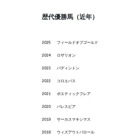
歴代優勝馬（近年）
2025
フィールドオブゴールド
2024
ロザリオン
2023
パディントン
2022
コロエバス
2021
ポエティックフレア
2020
パレスピア
2019
サーカスマキシマス
2018
ウィズアウトパロール