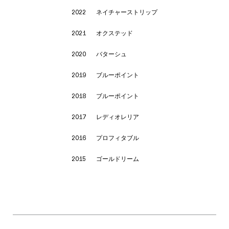
2022
ネイチャーストリップ
2021
オクステッド
2020
バターシュ
2019
ブルーポイント
2018
ブルーポイント
2017
レディオレリア
2016
プロフィタブル
2015
ゴールドリーム