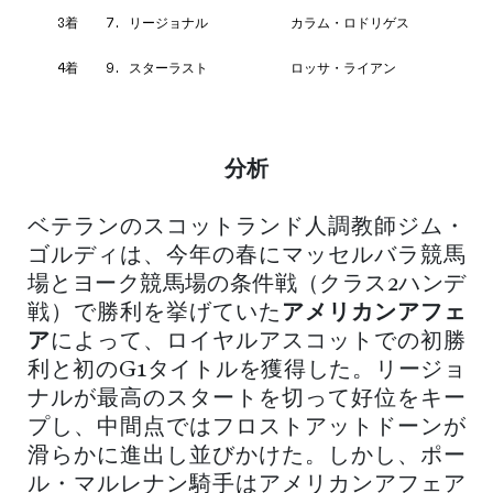
3着
7. リージョナル
カラム・ロドリゲス
4着
9. スターラスト
ロッサ・ライアン
分析
ベテランのスコットランド人調教師ジム・
ゴルディは、今年の春にマッセルバラ競馬
場とヨーク競馬場の条件戦（クラス2ハンデ
戦）で勝利を挙げていた
アメリカンアフェ
ア
によって、ロイヤルアスコットでの初勝
利と初のG1タイトルを獲得した。リージョ
ナルが最高のスタートを切って好位をキー
プし、中間点ではフロストアットドーンが
滑らかに進出し並びかけた。しかし、ポー
ル・マルレナン騎手はアメリカンアフェア