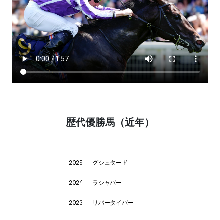
歴代優勝馬（近年）
2025
グシュタード
2024
ラシャバー
2023
リバータイバー