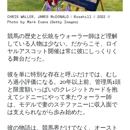
CHRIS WALLER, JAMES McDONALD / Rosehill // 2022 ///
Photo by Mark Evans (Getty Images)
競馬の歴史と伝統をウォーラー師ほど理解
している人物は少ない。だからこそ、ロイ
ヤルアスコット開催は常に彼にしっくりく
る舞台だった。
彼を単に特別な存在と呼ぶだけでは、むし
ろ過小評価になる。20年以上前、管理馬1頭
と限度額いっぱいのクレジットカードを抱
えてシドニーにやって来たウォーラー師
は、モデルで妻のステファニーに収入面で
は支えられながら歩み始めた。
彼の物語は、競馬界だけでなく、オースト