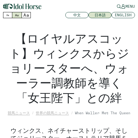
MENU
Aa
中文
日本語
ENGLISH
Aa
Aa
【ロイヤルアスコッ
ト】ウィンクスからジ
ョリースターへ、ウォ
ーラー調教師を導く
「女王陛下」との絆
競馬ニュース
世界の競馬ニュース
When Waller Met The Queen
ウィンクス、ネイチャーストリップ、そし