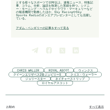
とする様々なスポーツで10年以上、速報ニュース、特集記
事、コラム、分析、論説を執筆した実績を持つ。シドニ
ー・モーニング・ヘラルドやイラワラ・マーキュリーなど
の報道機関で勤務したほか、Sky RacingやSky
Sports Radioのオンエアプレゼンターとしても活躍し
ている。
アダム・ペンギリーの記事をすべて見る
CHRIS WALLER
ROYAL ASCOT
ウィンクス
クイーンエリザベス2世ジュビリーS
クリス・ウォーラー
ジョリースター
ネイチャーストリップ
ロイヤルアスコット
お勧め
すべて表示