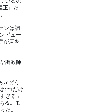
ているの
適正』だ
い。
ァンは調
ンピュー
手が馬を
な調教師
るかどう
は1つだけ
すぎる」
ある。モ
らだ。