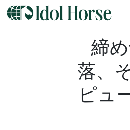
締め
落、
ピュ