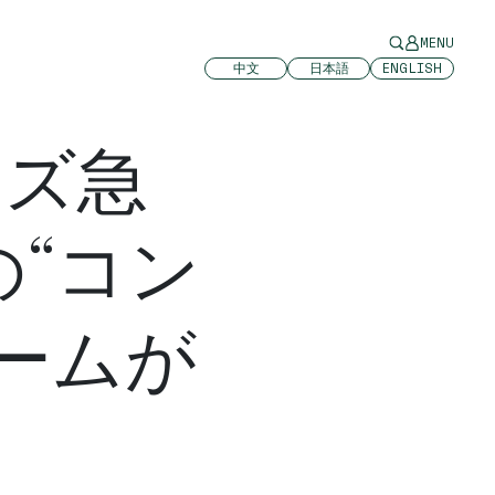
MENU
中文
日本語
ENGLISH
ッズ急
“コン
ームが