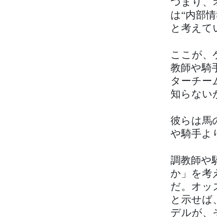
つまり、
は“内部
と考えて
ここが、
教師や騎
ターチー
知らない
彼らは馬
や騎手よ
調教師や
か」を考
だ。オッ
と示せば
デルが、