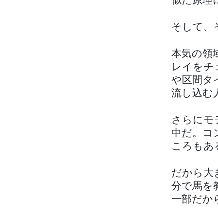
似た原理
そして、
本気の領
レイをチ
や区間タ
流し込む
さらにモ
中だ。コ
ころもあ
だから大
分で馬を
一部だか