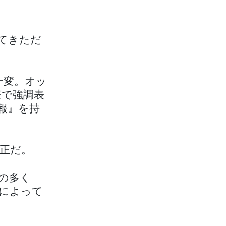
てきただ
一変。オッ
茶で強調表
報』を持
正だ。
の多く
によって