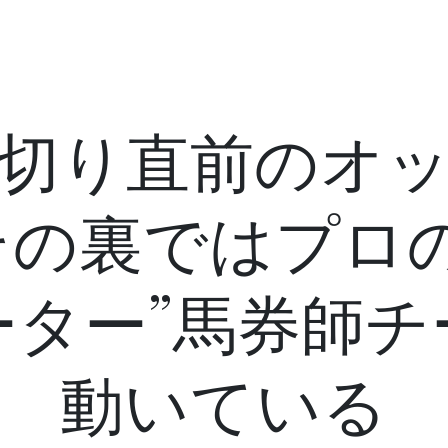
切り直前のオ
その裏ではプロの
ーター”馬券師チ
動いている