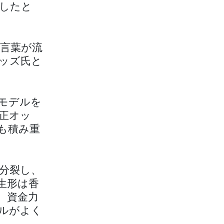
したと
言葉が流
ウッズ氏と
モデルを
正オッ
も積み重
分裂し、
生形は香
、資金力
ルがよく