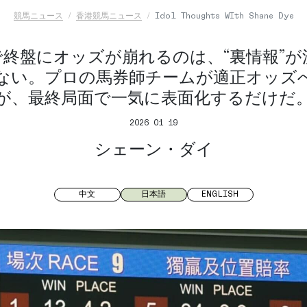
競馬ニュース
香港競馬ニュース
Idol Thoughts WIth Shane Dye
で終盤にオッズが崩れるのは、“裏情報”が
ない。プロの馬券師チームが適正オッズ
が、最終局面で一気に表面化するだけだ
2026 01 19
シェーン・ダイ
中文
日本語
ENGLISH