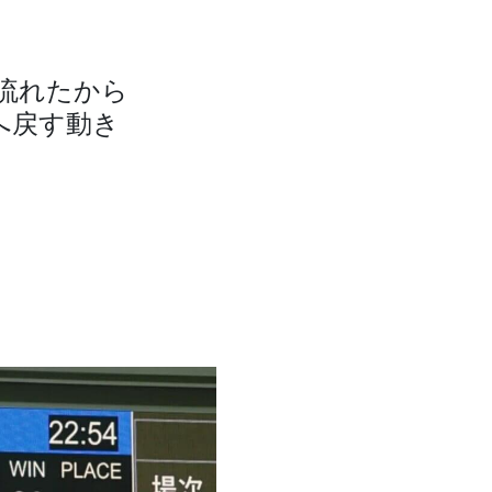
流れたから
へ戻す動き
。