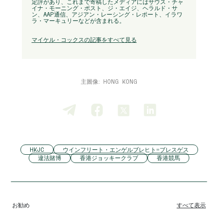
定評があり、これまで寄稿したメディアにはサウス・チャ
イナ・モーニング・ポスト、ジ・エイジ、ヘラルド・サ
ン、AAP通信、アジアン・レーシング・レポート、イラワ
ラ・マーキュリーなどが含まれる。
マイケル・コックスの記事をすべて見る
主圖像: HONG KONG
HKJC
ウインフリート・エンゲルブレヒト=ブレスゲス
違法賭博
香港ジョッキークラブ
香港競馬
お勧め
すべて表示