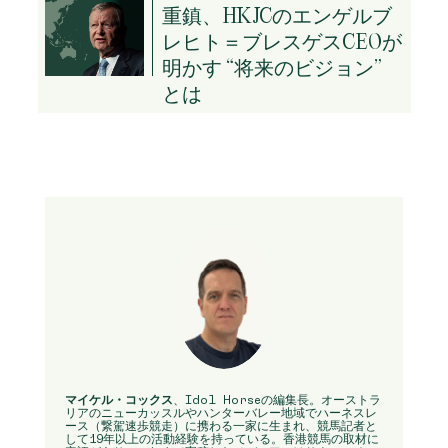
重鎮、HKJCのエンゲルブ
レヒト＝ブレスゲスCEOが
明かす “将来のビジョン”
とは
マイケル・コックス
、Idol Horseの編集長。オーストラ
リアのニューカッスルやハンターバレー地域でハーネスレ
ース（繋駕速歩競走）に携わる一家に生まれ、競馬記者と
して19年以上の活動経験を持っている。香港競馬の取材に