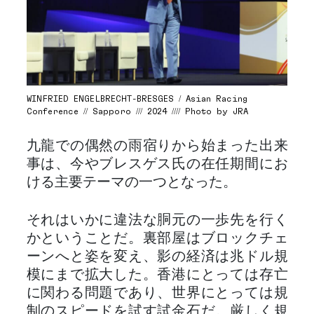
WINFRIED ENGELBRECHT-BRESGES / Asian Racing
Conference // Sapporo /// 2024 //// Photo by JRA
九龍での偶然の雨宿りから始まった出来
事は、今やブレスゲス氏の在任期間にお
ける主要テーマの一つとなった。
それはいかに違法な胴元の一歩先を行く
かということだ。裏部屋はブロックチェ
ーンへと姿を変え、影の経済は兆ドル規
模にまで拡大した。香港にとっては存亡
に関わる問題であり、世界にとっては規
制のスピードを試す試金石だ。厳しく規