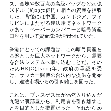
ス、金塊や数百点の高級バッグなど20億
米ドル（約2950億円）相当の資産を押収
した。背後には中国、カンボジア、フィ
リピンにまたがる違法賭博ネットワーク
があり、ペーパーカンパニーと暗号資産
口座を用いて資金洗浄が行われていた。
香港にとっての課題は、この暗号資産を
基盤とした巨大ネットワークから、需要
を合法システムへ取り込むことだ。その
ためHKJCは2003年、政府の承認を受
け、サッカー賭博の合法的な提供を開始
し、違法市場からの引き離しを図った。
これは、ブレスゲス氏が偶然入り込んだ
九龍の裏部屋から、利用者を引き離すこ
とを目的とした措置だった。それから20