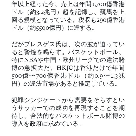
年以上経った今、売上は年間1,700億香港
ドル（約3.2兆円）超を記録し、競馬を上
回る規模となっている。税収も290億香港
ドル（約5500億円）に達する。
だがブレスゲス氏は、次の波が迫ってい
ると警鐘を鳴らす。バスケットボール、
特にNBAや中国・欧州リーグでの違法賭
博の急拡大だ。HKJCは香港だけで年間
500億〜700億香港ドル（約0.9〜1.3兆
円）の違法市場があると推定している。
犯罪シンジケートから需要をそらすとい
うサッカーでの成功を再現することを期
待し、合法的なバスケットボール賭博の
導入を政府に求めている。