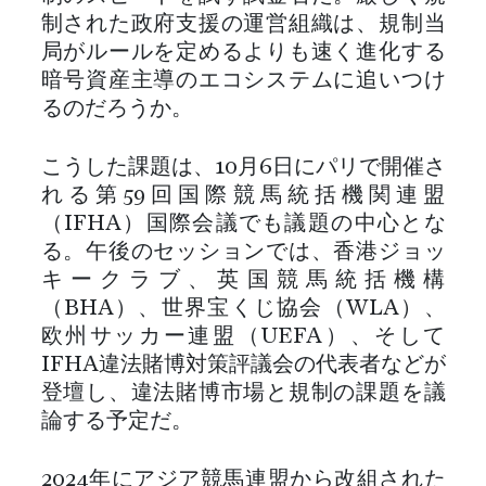
制された政府支援の運営組織は、規制当
局がルールを定めるよりも速く進化する
暗号資産主導のエコシステムに追いつけ
るのだろうか。
こうした課題は、10月6日にパリで開催さ
れる第59回国際競馬統括機関連盟
（IFHA）国際会議でも議題の中心とな
る。午後のセッションでは、香港ジョッ
キークラブ、英国競馬統括機構
（BHA）、世界宝くじ協会（WLA）、
欧州サッカー連盟（UEFA）、そして
IFHA違法賭博対策評議会の代表者などが
登壇し、違法賭博市場と規制の課題を議
論する予定だ。
2024年にアジア競馬連盟から改組された