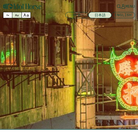
MENU
Aa
中文
日本語
ENGLISH
Aa
Aa