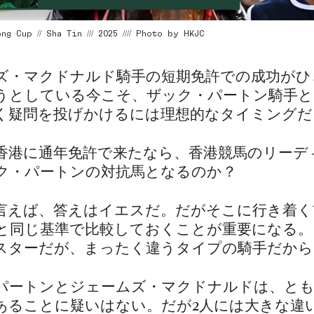
g Cup // Sha Tin /// 2025 //// Photo by HKJC
ズ・マクドナルド騎手の短期免許での成功がひ
うとしている今こそ、ザック・パートン騎手と
く疑問を投げかけるには理想的なタイミングだ
香港に通年免許で来たなら、香港競馬のリーデ
ク・パートンの対抗馬となるのか？
言えば、答えはイエスだ。だがそこに行き着く
と同じ基準で比較しておくことが重要になる。
スターだが、まったく違うタイプの騎手だから
パートンとジェームズ・マクドナルドは、とも
あることに疑いはない。だが2人には大きな違