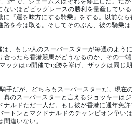
2、3年で、ジェームズはそれを修正した。だ
てないほどビッグレースの勝利を量産している
繁に『運を味方にする騎乗』をする。以前なら
進路を今は取る。そしてそのぶん、彼の騎乗は
開催は、もし2人のスーパースターが毎週のよう
り合ったら香港競馬がどうなるのか、その一端
マックは12開催で13勝を挙げ、ザックは同じ期
う騎手だが、どちらもスーパースターだ。現在
、真のスーパースターと言えるジョッキーはジ
ドナルドただ一人だ。もし彼が香港に通年免許
パートンとマクドナルドのチャンピオン争い
は間違いない。