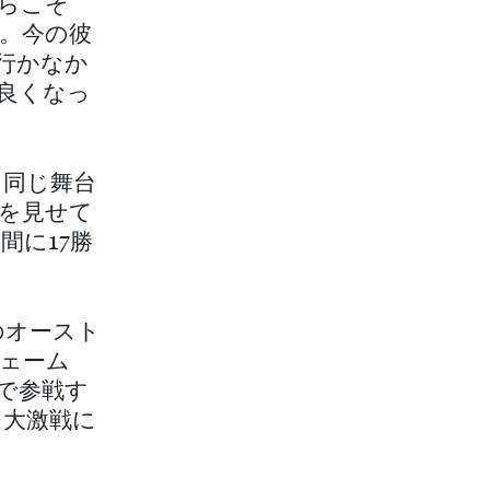
からこそ
。今の彼
行かなか
良くなっ
に同じ舞台
を見せて
間に17勝
のオースト
ェーム
で参戦す
は大激戦に