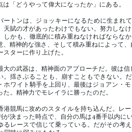
点は「どうやって偉大になったか」にある。
パートンは、ジョッキーになるために生まれ
。天賦の才があったわけでもない。努力しなけ
。しかも、徹底的に積み重ねなければならなか
意、精神的な強さ、そして積み重ねによって、
ースターに作り上げた。
最大の武器は、精神面のアプローチだ。彼は信
い。揺さぶることも、崩すこともできない。
・ホワイト騎手を上回り、最後はジョアン・モ
った。精神力でモレイラに勝ったのだ。
香港競馬に攻めのスタイルを持ち込んだ。レー
列が決まった時点で、自分の馬は4番手以内に
ゆるレースで信じて乗っている。だがその考え