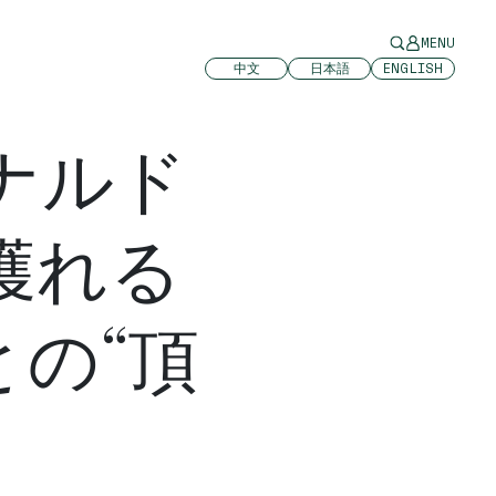
MENU
中文
日本語
ENGLISH
ナルド
獲れる
の“頂