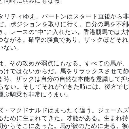
と同時に弱みにもなる。
タリティゆえ、パートンはスタート直後から非
だ。ポジションを取りに行く。自分の馬を不利
き、レースの“中”に入れたい。香港競馬では大
つながる。確率の勝負であり、ザックほどそれ
いない。
は、その攻めが弱点にもなる。すべての馬が、
わけではないからだ。馬をリラックスさせて
る時、ザックは自分の自然な本能を意識して抑
らない。そしてそれができた時には、後方で
運ぶ騎乗も非常にうまい。
ズ・マクドナルドはまったく違う。ジェーム
るために生まれてきた。才能がある。生まれ持
初からそこにあった。馬が彼のために走る。彼