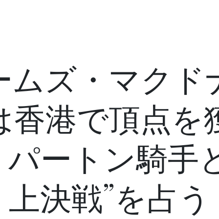
ームズ・マクド
は香港で頂点を
？パートン騎手と
上決戦”を占う