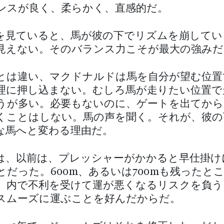
ンスが良く、柔らかく、直感的だ。
を見ていると、馬が彼の下でリズムを崩してい
見えない。そのバランス力こそが最大の強みだ
とは違い、マクドナルドは馬を自分が望む位置
理に押し込まない。むしろ馬が走りたい位置で
うが多い。必要もないのに、ゲートを出てから
くことはしない。馬の声を聞く。それが、彼の
な馬へと変わる理由だ。
は、以前は、プレッシャーがかかると早仕掛け
とだった。600m、あるいは700mも残ったと
。内で不利を受けて運が悪くなるリスクを負う
スムーズに運ぶことを好んだからだ。