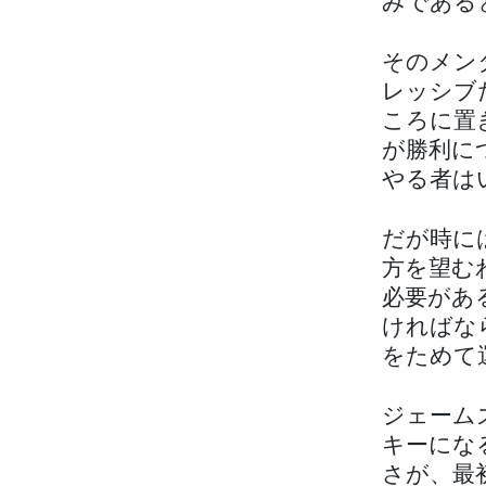
みである
そのメン
レッシブ
ころに置
が勝利に
やる者は
だが時に
方を望む
必要があ
ければな
をためて
ジェーム
キーにな
さが、最