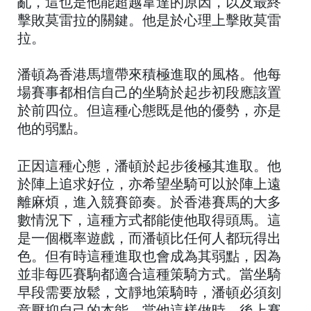
亂，這也是他能超越韋達的原因，以及最終
擊敗莫雷拉的關鍵。他是於心理上擊敗莫雷
拉。
潘頓為香港馬壇帶來積極進取的風格。他每
場賽事都相信自己的坐騎於起步初段應該置
於前四位。但這種心態既是他的優勢，亦是
他的弱點。
正因這種心態，潘頓於起步後極其進取。他
於陣上追求好位，亦希望坐騎可以於陣上遠
離麻煩，進入競賽節奏。於香港賽馬的大多
數情況下，這種方式都能使他取得頭馬。這
是一個概率遊戲，而潘頓比任何人都玩得出
色。但有時這種進取也會成為其弱點，因為
並非每匹賽駒都適合這種策騎方式。當坐騎
早段需要放鬆，文靜地策騎時，潘頓必須刻