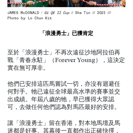
JAMES McDONALD /
G1 QE II Cup
// Sha Tin /// 2023 ////
Photo by Lo Chun Kit
「浪漫勇士」已獲肯定
至於「浪漫勇士」不再次遠征沙地阿拉伯再
戰「青春永駐」（Forever Young），這決定
實在無可厚非。
他們已安排這匹馬嘗試一切，亦沒有迴避任
何對手。牠已遠征全球最高水準的賽事並交
出成績。年屆八歲的牠，早已獲得大眾認
可，去做任何他們認為對馬匹最好的安排。
讓「浪漫勇士」留在香港，對本地馬壇及馬
迷都是好事。其幕後一直都作出正確抉擇，