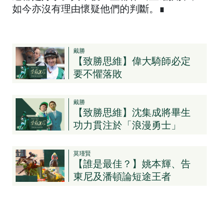
如今亦沒有理由懷疑他們的判斷。∎
戴勝
【致勝思維】偉大騎師必定
要不懼落敗
戴勝
【致勝思維】沈集成將畢生
功力貫注於「浪漫勇士」
莫瑾賢
【誰是最佳？】姚本輝、告
東尼及潘頓論短途王者