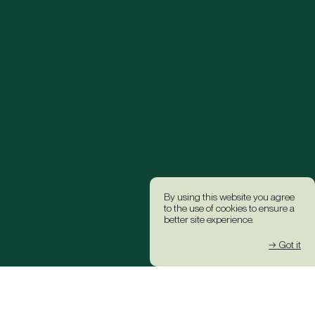
By using this website you agree
to the use of cookies to ensure a
better site experience.
→ Got it