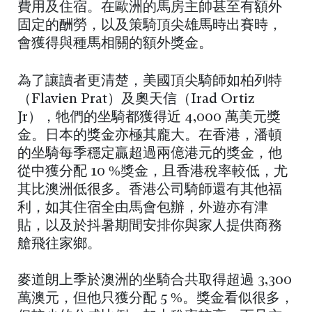
費用及住宿。在歐洲的馬房主帥甚至有額外
固定的酬勞，以及策騎頂尖雄馬時出賽時，
會獲得與種馬相關的額外獎金。
為了讓讀者更清楚，美國頂尖騎師如柏列特
（Flavien Prat）及奧天信（Irad Ortiz
Jr），牠們的坐騎都獲得近 4,000 萬美元獎
金。日本的獎金亦極其龐大。在香港，潘頓
的坐騎每季穩定贏超過兩億港元的獎金，他
從中獲分配 10 %獎金，且香港稅率較低，尤
其比澳洲低很多。香港公司騎師還有其他福
利，如其住宿全由馬會包辦，外遊亦有津
貼，以及於抖暑期間安排你與家人提供商務
艙飛往家鄉。
麥道朗上季於澳洲的坐騎合共取得超過 3,300
萬澳元，但他只獲分配 5 %。獎金看似很多，