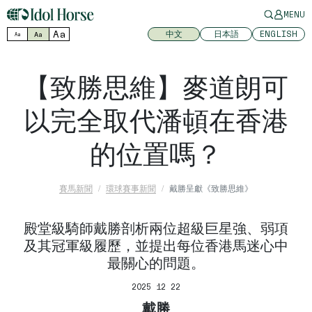
MENU
Aa
中文
日本語
ENGLISH
Aa
Aa
【致勝思維】麥道朗可
以完全取代潘頓在香港
的位置嗎？
賽馬新聞
環球賽事新聞
戴勝呈獻《致勝思維》
殿堂級騎師戴勝剖析兩位超級巨星強、弱項
及其冠軍級履歷，並提出每位香港馬迷心中
最關心的問題。
2025 12 22
戴勝