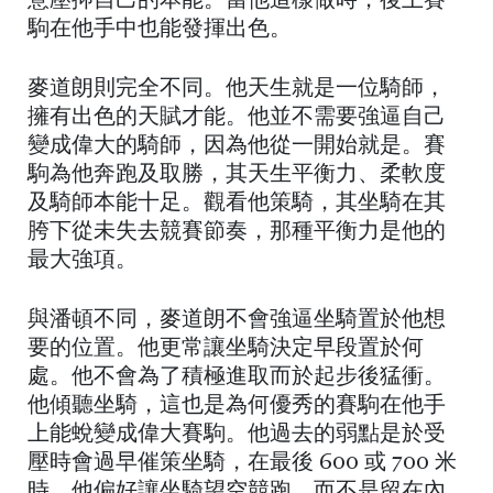
意壓抑自己的本能。當他這樣做時，後上賽
駒在他手中也能發揮出色。
麥道朗則完全不同。他天生就是一位騎師，
擁有出色的天賦才能。他並不需要強逼自己
變成偉大的騎師，因為他從一開始就是。賽
駒為他奔跑及取勝，其天生平衡力、柔軟度
及騎師本能十足。觀看他策騎，其坐騎在其
胯下從未失去競賽節奏，那種平衡力是他的
最大強項。
與潘頓不同，麥道朗不會強逼坐騎置於他想
要的位置。他更常讓坐騎決定早段置於何
處。他不會為了積極進取而於起步後猛衝。
他傾聽坐騎，這也是為何優秀的賽駒在他手
上能蛻變成偉大賽駒。他過去的弱點是於受
壓時會過早催策坐騎，在最後 600 或 700 米
時，他偏好讓坐騎望空競跑，而不是留在內