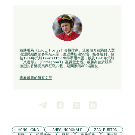
戴勝現為《Idol Horse》專欄作家。這位傳奇前騎師入選
澳洲與紐西蘭賽馬名人堂，生涯共斬獲93場一級賽勝利，包
括1989年策騎Tawriffic奪得墨爾本盃，以及1995年策騎
「八邊形」（Octagonal）贏得覺士盾。戴勝亦曾於競爭
激烈的香港賽馬界征戰八載，期間累積382場勝仗。
查看戴勝的所有文章
HONG KONG
JAMES MCDONALD
ZAC PURTON
戴勝
浪漫勇士
潘頓
致勝思維
麥道朗