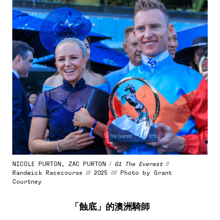
NICOLE PURTON, ZAC PURTON /
G1 The Everest
//
Randwick Racecourse /// 2025 //// Photo by Grant
Courtney
「蝕底」的澳洲騎師