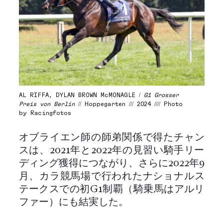
AL RIFFA, DYLAN BROWN McMONAGLE /
G1 Grosser
Preis von Berlin
// Hoppegarten /// 2024 //// Photo
by Racingfotos
オブライエン師の師弟関係で得たチャン
スは、2021年と2022年の見習い騎手リー
ディング獲得につながり、さらに2022年9
月、カラ競馬場で行われたナショナルス
テークスでの初G1制覇（騎乗馬はアルリ
ファー）にも結実した。