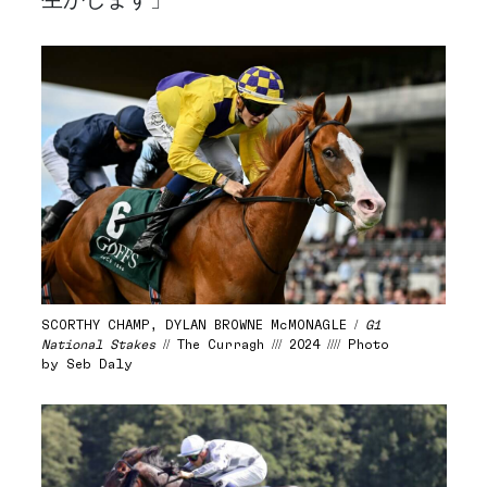
生かします」
SCORTHY CHAMP, DYLAN BROWNE McMONAGLE /
G1
National Stakes
// The Curragh /// 2024 //// Photo
by Seb Daly