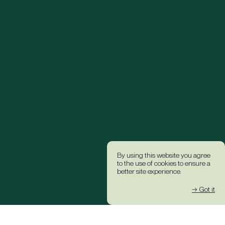
By using this website you agree
to the use of cookies to ensure a
better site experience.
→ Got it