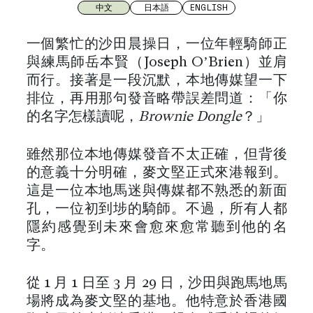
中文
日本語
ENGLISH
一個繁忙的沙田晨操日，一位年輕騎師正
與練馬師岳本賢（Joseph O’Brien）並肩
而行。接著是一段沉默，本地傳媒望一下
排位，再用那句發音略帶誤差問道：「你
的名字怎樣讀呢，
Brownie Dongle
？」
雖然那位本地傳媒發音不太正確，但背後
的意義十分明確，麥文堅正式來港報到。
這是一位本地馬迷與傳媒都不熟悉的新面
孔，一位初到埗的騎師。不過，所有人都
隱約感覺到未來會愈來愈常聽到他的名
字。
從 1 月 1 日至 3 月 29 日，沙田與跑馬地馬
場將成為麥文堅的基地。他特意於香港國