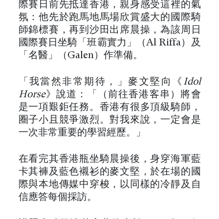
際賽日前先抵達香港，親身感受這裡的氣
氛：他先於跑馬地馬場欣賞盛大的國際騎
師錦標賽，再到沙田出席晨操，為該周日
國際賽日坐騎「班霸實力」（Al Riffa）及
「名醫」（Galen）作準備。
「我當然非常期待，」麥文堅向《
Idol
Horse
》說道：「（前往香港客串）將會
是一項艱鉅任務。香港有很多頂級騎師，
圈子小且競爭激烈。對我來說，一定會是
一次非常重要的學習經歷。」
在看完其香港瓶坐騎晨操後，身穿海軍藍
卡其褲及藍色襯衫的麥文堅，於在場的國
際與本地傳媒中穿梭，以同樣的冷靜及自
信應答每個採訪。