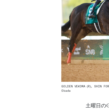
GOLDEN VEKOMA (R), SHIN FORE
Okada
土曜日のG