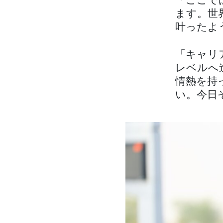
「ここで
ます。世
叶ったよう
「キャリ
レベルへ
情熱を持
い。今日