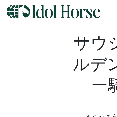
サウ
ルデ
ー