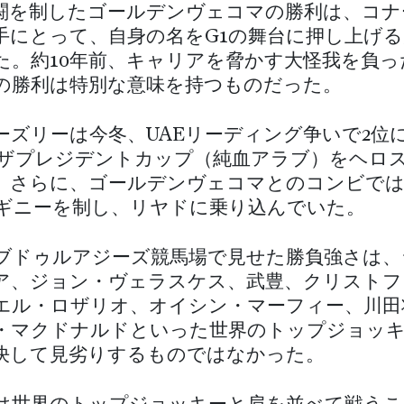
闘を制したゴールデンヴェコマの勝利は、コナ
手にとって、自身の名をG1の舞台に押し上げ
た。約10年前、キャリアを脅かす大怪我を負っ
の勝利は特別な意味を持つものだった。
ビーズリーは今冬、UAEリーディング争いで2位
・ザプレジデントカップ（純血アラブ）をヘロ
。さらに、ゴールデンヴェコマとのコンビでは
000ギニーを制し、リヤドに乗り込んでいた。
ブドゥルアジーズ競馬場で見せた勝負強さは、
ア、ジョン・ヴェラスケス、武豊、クリストフ
エル・ロザリオ、オイシン・マーフィー、川田
・マクドナルドといった世界のトップジョッ
決して見劣りするものではなかった。