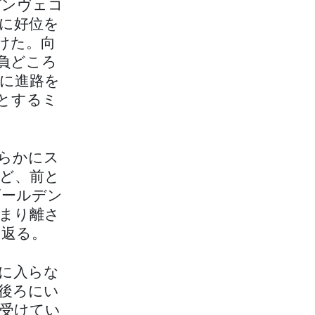
デンヴェコ
に好位を
けた。向
負どころ
に進路を
とするミ
らかにス
ど、前と
ゴールデン
まり離さ
り返る。
に入らな
後ろにい
受けてい