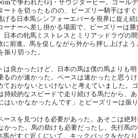
600mで争われたG3・サウジダービー。ゴール
タートを切ったものの、ビーズリー騎手はすぐ
逃げる日本馬シンフォーエバーを視界に捉え続
コーナーへ差し掛かる場面で、ビーズリーは勝
。日本の牝馬ミストレスとミリアッドラヴの間
敢に前進。馬を促しながら外から押し上げよう
を振り切った。
トは良かったけど、日本の馬は僕の馬よりも明
乗るのが速かった。ペースは速かったと思うけ
めておかないといけないと考えていました。
は持続的なスピードで走り続ける馬だから、あ
にはいかなかったんです」とビーズリーは振
ペースを見つける必要があった。あそこは絶対
なかった。馬の助けも必要だったし、先行馬の
本馬がすぐ近くにいて、キックバックをかなり