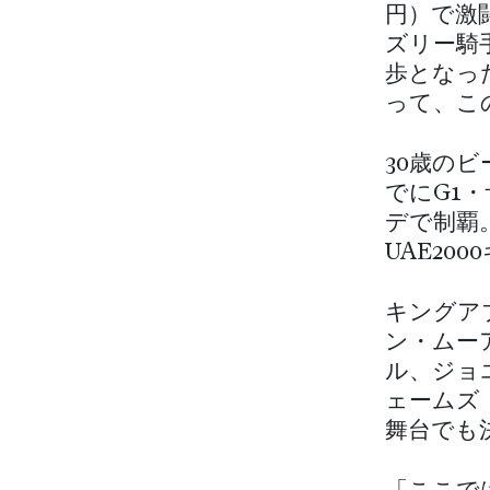
円）で激
ズリー騎
歩となっ
って、こ
30歳の
でにG1
デで制覇
UAE2
キングア
ン・ムー
ル、ジョ
ェームズ
舞台でも