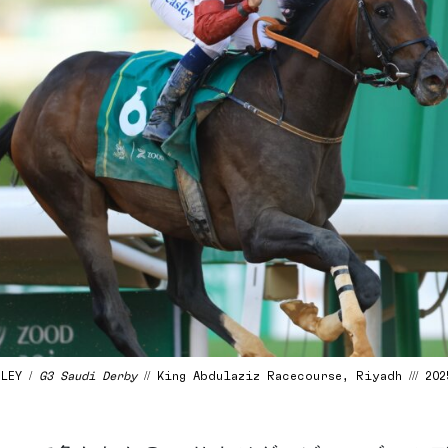
SLEY /
G3 Saudi Derby
// King Abdulaziz Racecourse, Riyadh /// 2025