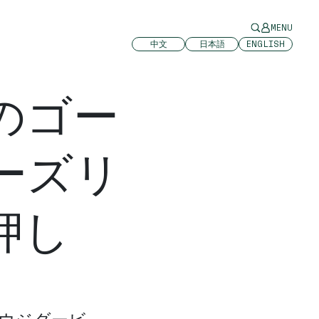
MENU
中文
日本語
ENGLISH
のゴー
ーズリ
押し