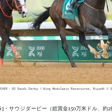
VER / G3 Saudi Derby // King Abdulaziz Racecourse, Riyadh /// 20
3・サウジダービー（総賞金150万米ドル、約2億