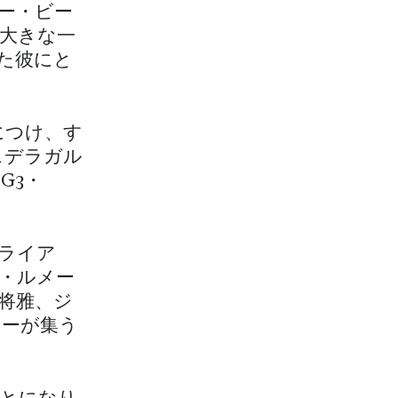
ー・ビー
る大きな一
た彼にと
につけ、す
スデラガル
G3・
ライア
・ルメー
将雅、ジ
キーが集う