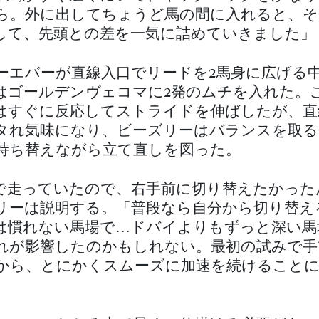
ら。外に出してちょうど馬の間に入れると、そ
して、先頭との差を一気に詰めていきました」
ーエバーが直線入口でリードを2馬身に広げる
はゴールデンヴェコマに2発のムチを入れた。
はすぐに反応してストライドを伸ばしたが、直
タれ気味になり、ビーズリーはバランスを取る
持ち替えながら立て直しを図った。
で走っていたので、右手前に切り替えたかった
リーは説明する。「普段なら自分から切り替え
は慣れない馬場で…ドバイよりもずっと深い馬
れが影響したのかもしれない。最初の試みで手
から、とにかくスムーズに加速を続けることに