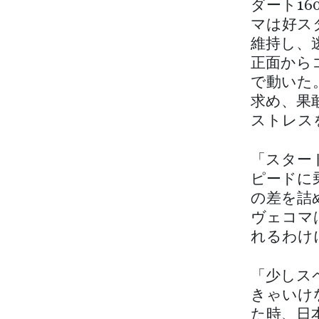
ダート1
マは好ス
維持し、
正面から
で動いた
求め、果
ストレス
「スター
ピードに
の差を詰
ヴェコマ
れるわけ
「少しス
きゃいけ
た時、日