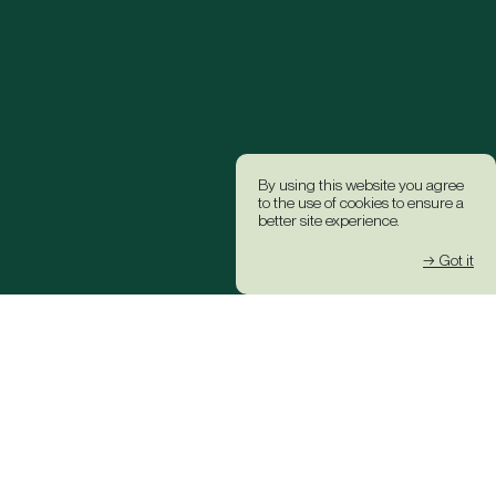
By using this website you agree
to the use of cookies to ensure a
better site experience.
→ Got it