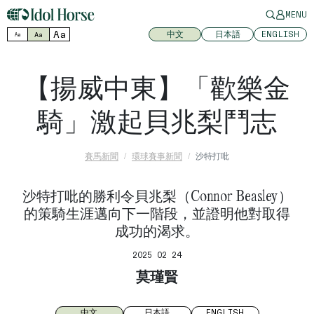
MENU
Aa
中文
日本語
ENGLISH
Aa
Aa
【揚威中東】「歡樂金
騎」激起貝兆梨鬥志
賽馬新聞
環球賽事新聞
沙特打吡
沙特打吡的勝利令貝兆梨（Connor Beasley）
的策騎生涯邁向下一階段，並證明他對取得
成功的渴求。
2025 02 24
莫瑾賢
中文
日本語
ENGLISH