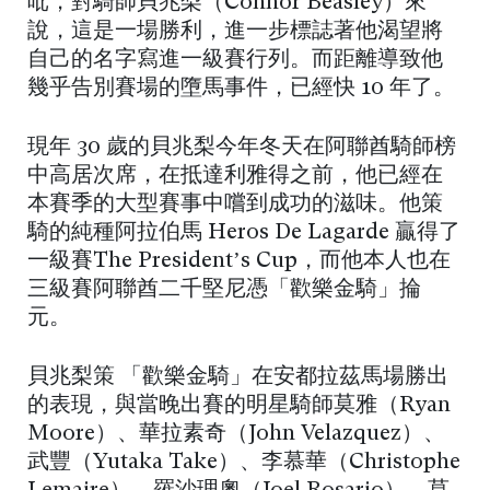
吡，對騎師貝兆梨（Connor Beasley）來
說，這是一場勝利，進一步標誌著他渴望將
自己的名字寫進一級賽行列。而距離導致他
幾乎告別賽場的墮馬事件，已經快 10 年了。
現年 30 歲的貝兆梨今年冬天在阿聯酋騎師榜
中高居次席，在抵達利雅得之前，他已經在
本賽季的大型賽事中嚐到成功的滋味。他策
騎的純種阿拉伯馬 Heros De Lagarde 贏得了
一級賽The President’s Cup，而他本人也在
三級賽阿聯酋二千堅尼憑「歡樂金騎」掄
元。
貝兆梨策 「歡樂金騎」在安都拉茲馬場勝出
的表現，與當晚出賽的明星騎師莫雅（Ryan
Moore）、華拉素奇（John Velazquez）、
武豐（Yutaka Take）、李慕華（Christophe