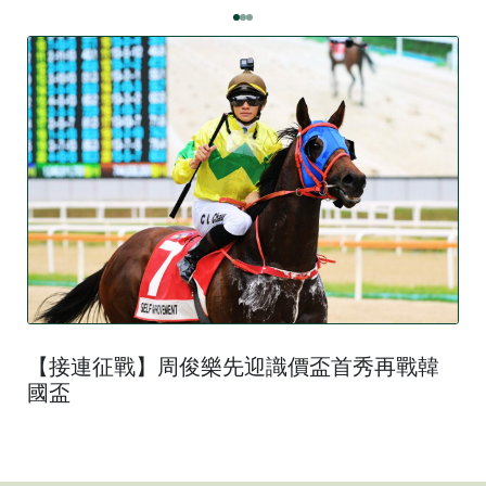
【接連征戰】周俊樂先迎識價盃首秀再戰韓
國盃