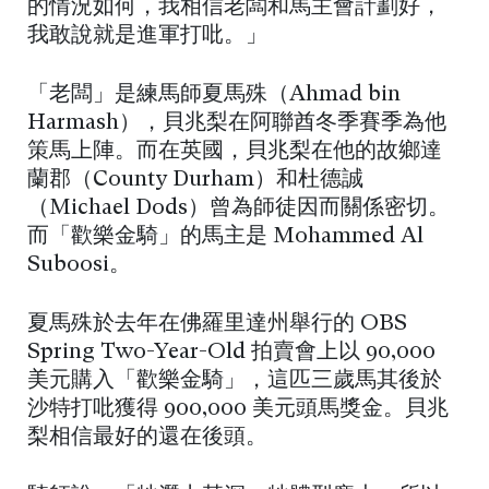
的情況如何，我相信老闆和馬主會計劃好，
我敢說就是進軍打吡。」
「老闆」是練馬師夏馬殊（Ahmad bin
Harmash），貝兆梨在阿聯酋冬季賽季為他
策馬上陣。而在英國，貝兆梨在他的故鄉達
蘭郡（County Durham）和杜德誠
（Michael Dods）曾為師徒因而關係密切。
而「歡樂金騎」的馬主是 Mohammed Al
Suboosi。
夏馬殊於去年在佛羅里達州舉行的 OBS
Spring Two-Year-Old 拍賣會上以 90,000
美元購入「歡樂金騎」，這匹三歲馬其後於
沙特打吡獲得 900,000 美元頭馬獎金。貝兆
梨相信最好的還在後頭。